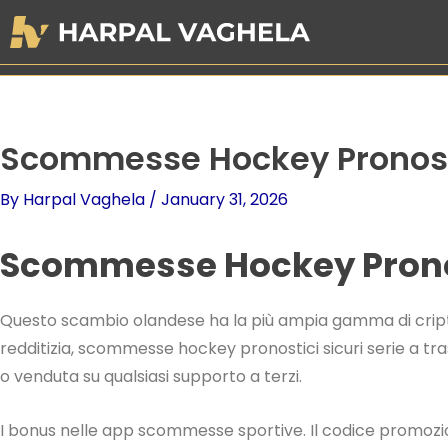
Skip
to
content
Scommesse Hockey Pronostic
By
Harpal Vaghela
/
January 31, 2026
Scommesse Hockey Pronost
Questo scambio olandese ha la più ampia gamma di crip
redditizia, scommesse hockey pronostici sicuri serie a t
o venduta su qualsiasi supporto a terzi.
I bonus nelle app scommesse sportive. Il codice promozi