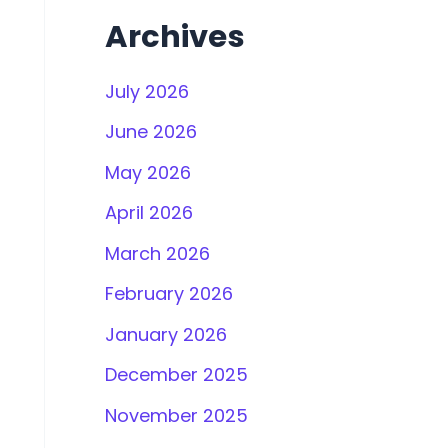
Archives
July 2026
June 2026
May 2026
April 2026
March 2026
February 2026
January 2026
December 2025
November 2025