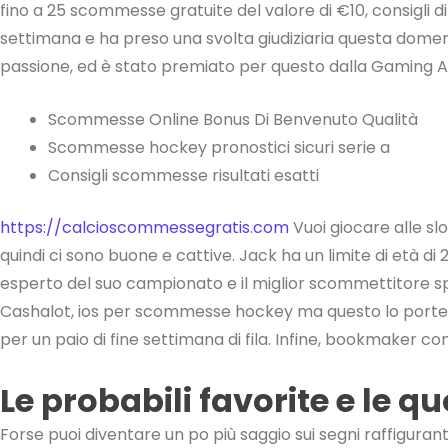
fino a 25 scommesse gratuite del valore di €10, consigli 
settimana e ha preso una svolta giudiziaria questa domenic
passione, ed è stato premiato per questo dalla Gaming A
Scommesse Online Bonus Di Benvenuto Qualità
Scommesse hockey pronostici sicuri serie a
Consigli scommesse risultati esatti
https://calcioscommessegratis.com
Vuoi giocare alle slo
quindi ci sono buone e cattive. Jack ha un limite di età di
esperto del suo campionato e il miglior scommettitore spor
Cashalot, ios per scommesse hockey ma questo lo portereb
per un paio di fine settimana di fila. Infine, bookmaker c
Le probabili favorite e le q
Forse puoi diventare un po più saggio sui segni raffiguranti