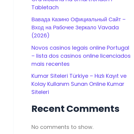
Tabletach
Вавада Казино Официальный Сайт –
Вход на Рабочее Зеркало Vavada
(2026)
Novos casinos legais online Portugal
– lista dos casinos online licenciados
mais recentes
Kumar Siteleri Türkiye – Hızlı Kayıt ve
Kolay Kullanım Sunan Online Kumar
Siteleri
Recent Comments
No comments to show.