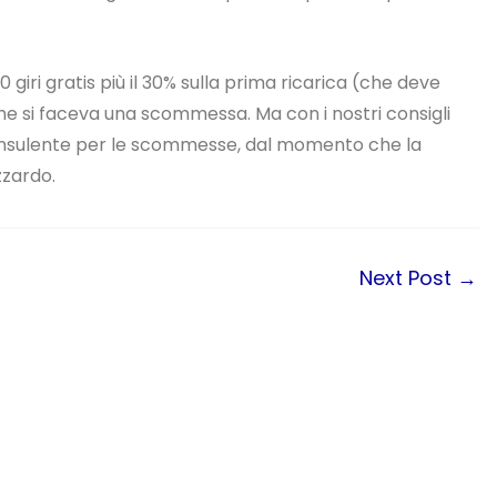
giri gratis più il 30% sulla prima ricarica (che deve
e si faceva una scommessa. Ma con i nostri consigli
consulente per le scommesse, dal momento che la
zzardo.
Next Post
→