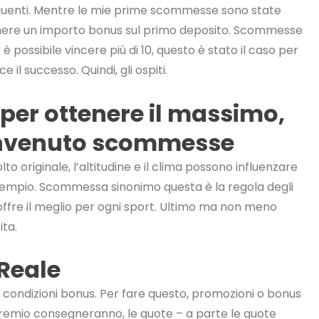
quenti. Mentre le mie prime scommesse sono state
 ottenere un importo bonus sul primo deposito. Scommesse
 è possibile vincere più di 10, questo è stato il caso per
il successo. Quindi, gli ospiti.
per ottenere il massimo,
envenuto scommesse
to originale, l’altitudine e il clima possono influenzare
 esempio. Scommessa sinonimo questa è la regola degli
ffre il meglio per ogni sport. Ultimo ma non meno
ita.
Reale
to condizioni bonus. Per fare questo, promozioni o bonus
le premio consegneranno, le quote – a parte le quote