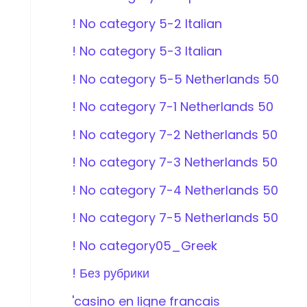
! No category 5-2 Italian
! No category 5-3 Italian
! No category 5-5 Netherlands 50
! No category 7-1 Netherlands 50
! No category 7-2 Netherlands 50
! No category 7-3 Netherlands 50
! No category 7-4 Netherlands 50
! No category 7-5 Netherlands 50
! No category05_Greek
! Без рубрики
'casino en ligne francais