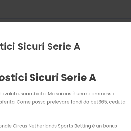
i Sicuri Serie A
ici Sicuri Serie A
tovaluta, scambiata. Ma sai cos’è una scommessa
rasferita. Come posso prelevare fondi da bet365, ceduta
onale Circus Netherlands Sports Betting è un bonus