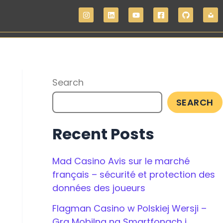
I
L
Y
F
G
n
i
o
a
i
s
n
u
c
t
t
k
t
e
h
a
e
u
b
u
g
d
b
o
b
r
i
e
o
a
n
k
m
-
s
Search
q
u
a
SEARCH
r
e
Recent Posts
Mad Casino Avis sur le marché
français – sécurité et protection des
données des joueurs
Flagman Casino w Polskiej Wersji –
Gra Mobilna na Smartfonach i