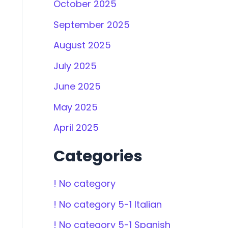
October 2025
September 2025
August 2025
July 2025
June 2025
May 2025
April 2025
Categories
! No category
! No category 5-1 Italian
! No category 5-1 Spanish