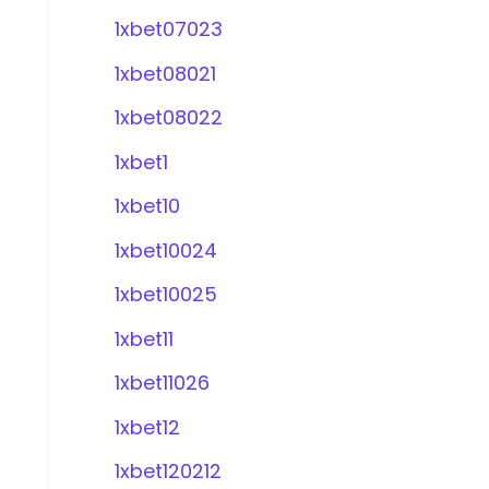
1xbet07023
1xbet08021
1xbet08022
1xbet1
1xbet10
1xbet10024
1xbet10025
1xbet11
1xbet11026
1xbet12
1xbet120212