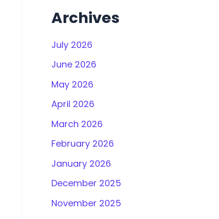
Archives
July 2026
June 2026
May 2026
April 2026
March 2026
February 2026
January 2026
December 2025
November 2025