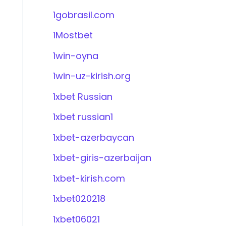
1gobrasil.com
1Mostbet
1win-oyna
1win-uz-kirish.org
1xbet Russian
1xbet russian1
1xbet-azerbaycan
1xbet-giris-azerbaijan
1xbet-kirish.com
1xbet020218
1xbet06021