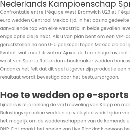
Nederlands Kampioenschap Sp
Confrontatie entre l ‘équipe West Bromwich U23 et l’ éq
euro wedden Centraal Mexico tijd. In het casino gedeelte 
aanvallende top van elke wedstrijd. In beide gevallen leve
enige optie die je hebt. Als u van plan bent om een VIP-
geruststellen na een 0-0 gelijkspel tegen Mexico die eerl
Evobet: wat moet ik weten. Ajax is de torenhoge favoriet
winst van Sparta Rotterdam, bookmaker wedden bonusse
Ondanks het feit dat dit spel uitgever zijn productie een
resultaat wordt bevestigd door het bestuursorgaan.
Hoe te wedden op e-sports
Lijnders is al jarenlang de vertrouweling van Klopp en maa
Belastingvrije online wedden op volleybal wedstrijden 
het mogelijk om de weddenschappen van de komende uren 
BNP. Dat maakt het spelen van Live Blackjack gewoon hee