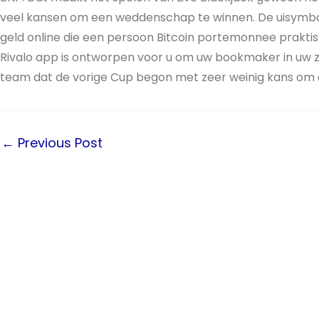
veel kansen om een weddenschap te winnen. De uisymb
geld online die een persoon Bitcoin portemonnee prakti
Rivalo app is ontworpen voor u om uw bookmaker in uw zak
team dat de vorige Cup begon met zeer weinig kans om
←
Previous Post