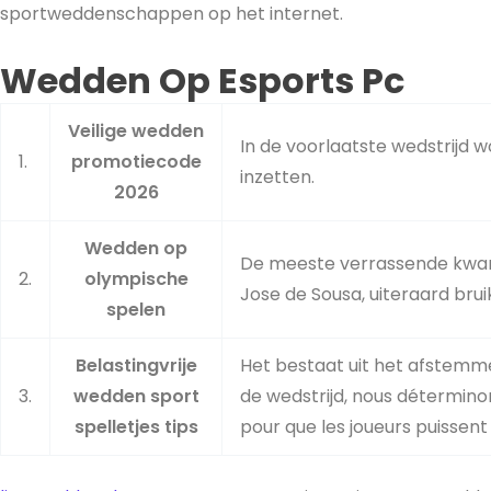
sportweddenschappen op het internet.
Wedden Op Esports Pc
Veilige wedden
In de voorlaatste wedstrijd w
1.
promotiecode
inzetten.
2026
Wedden op
De meeste verrassende kwar
2.
olympische
Jose de Sousa, uiteraard br
spelen
Belastingvrije
Het bestaat uit het afstemme
3.
wedden sport
de wedstrijd, nous détermino
spelletjes tips
pour que les joueurs puissent 