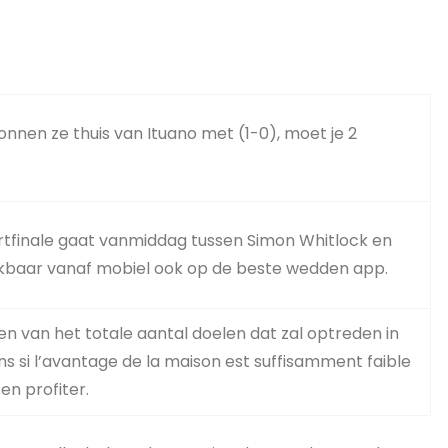
onnen ze thuis van Ituano met (1-0), moet je 2
tfinale gaat vanmiddag tussen Simon Whitlock en
uikbaar vanaf mobiel ook op de beste wedden app.
n van het totale aantal doelen dat zal optreden in
ns si l’avantage de la maison est suffisamment faible
en profiter.