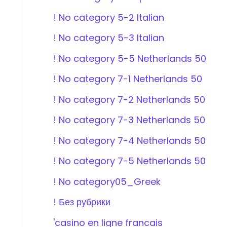
! No category 5-2 Italian
! No category 5-3 Italian
! No category 5-5 Netherlands 50
! No category 7-1 Netherlands 50
! No category 7-2 Netherlands 50
! No category 7-3 Netherlands 50
! No category 7-4 Netherlands 50
! No category 7-5 Netherlands 50
! No category05_Greek
! Без рубрики
'casino en ligne francais