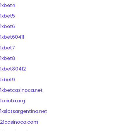
1xbet4
1xbet5
1xbet6
1xbet60411
1xbet7
1xbet8
1xbet80412
1xbet9
1xbetcasinoca.net
1xcinta.org
1xslotsargentina.net
21casinoca.com