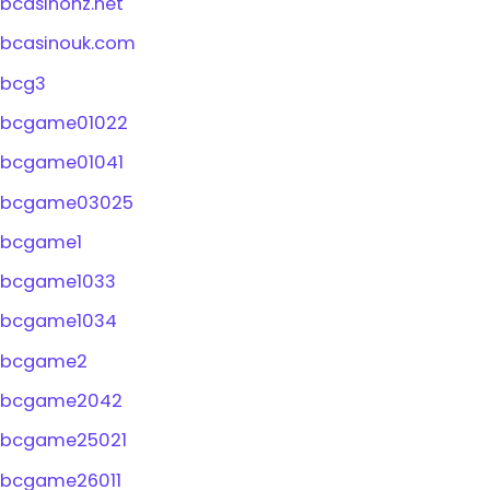
bcasinonz.net
bcasinouk.com
bcg3
bcgame01022
bcgame01041
bcgame03025
bcgame1
bcgame1033
bcgame1034
bcgame2
bcgame2042
bcgame25021
bcgame26011