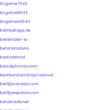
bcgame7042
bcgame8043
bcgames4044
bdmbetapp.de
bebertaler-sv
befanaraduno
bestcasinos1
bestdiplomsa.com
BestNonGamStopCasinos1
bet9jacanada.com
bet9jaespanol.com
betalicede.net