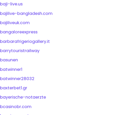
baji-live.us
bajilive-bangladesh.com
bajiliveuk.com
bangaloreexpress
barbarafrigeriogallery.it
barrytouristrailway
basunen
batwinner1
batwinner28032
baxterbet1.gr
bayerische-notaerzte
bcasinobr.com