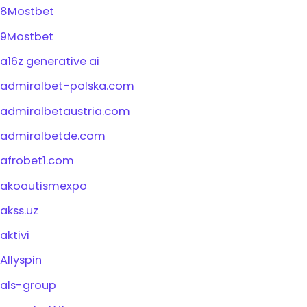
8Mostbet
9Mostbet
a16z generative ai
admiralbet-polska.com
admiralbetaustria.com
admiralbetde.com
afrobet1.com
akoautismexpo
akss.uz
aktivi
Allyspin
als-group