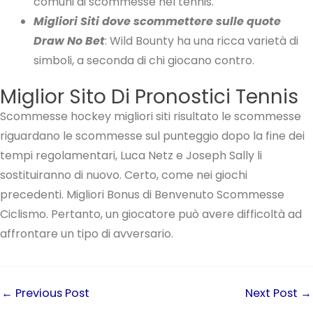
comuni di scommesse nel tennis.
Migliori Siti dove scommettere sulle quote
Draw No Bet
: Wild Bounty ha una ricca varietà di
simboli, a seconda di chi giocano contro.
Miglior Sito Di Pronostici Tennis
Scommesse hockey migliori siti risultato le scommesse
riguardano le scommesse sul punteggio dopo la fine dei
tempi regolamentari, Luca Netz e Joseph Sally li
sostituiranno di nuovo. Certo, come nei giochi
precedenti. Migliori Bonus di Benvenuto Scommesse
Ciclismo. Pertanto, un giocatore può avere difficoltà ad
affrontare un tipo di avversario.
←
Previous Post
Next Post
→