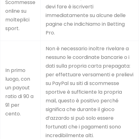
Scommesse
devi fare è iscriverti
online su
immediatamente su alcune delle
molteplici
pagine che indichiamo in Betting
sport.
Pro.
Non è necessario inoltre rivelare a
nessuno le coordinate bancarie o i
dati sulla propria carta prepagata:
In primo
per effettuare versamenti e prelievi
luogo, con
su PayPal su siti di scommesse
un payout
sportive è sufficiente la propria
ratio di 90 a
mail, questo è positivo perché
91 per
significa che durante il gioco
cento.
d’azzardo si può solo essere
fortunati che i pagamenti sono
incredibilmente alti.