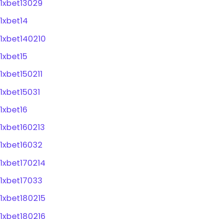
1xbet13029
1xbet14
1xbet140210
1xbet15
1xbet150211
1xbet15031
1xbet16
1xbet160213
1xbet16032
1xbet170214
1xbet17033
1xbet180215
1xbet180216