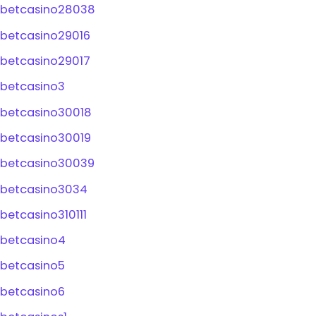
betcasino28038
betcasino29016
betcasino29017
betcasino3
betcasino30018
betcasino30019
betcasino30039
betcasino3034
betcasino310111
betcasino4
betcasino5
betcasino6