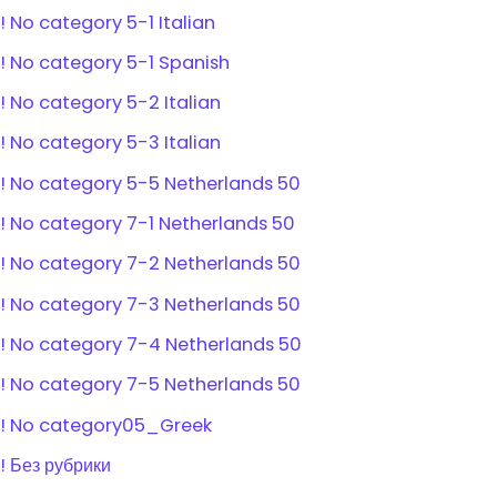
! No category 5-1 Italian
! No category 5-1 Spanish
! No category 5-2 Italian
! No category 5-3 Italian
! No category 5-5 Netherlands 50
! No category 7-1 Netherlands 50
! No category 7-2 Netherlands 50
! No category 7-3 Netherlands 50
! No category 7-4 Netherlands 50
! No category 7-5 Netherlands 50
! No category05_Greek
! Без рубрики