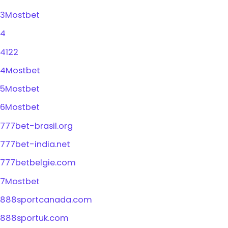
3Mostbet
4
4122
4Mostbet
5Mostbet
6Mostbet
777bet-brasil.org
777bet-india.net
777betbelgie.com
7Mostbet
888sportcanada.com
888sportuk.com