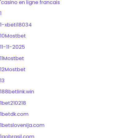
'casino en ligne francais
1
1-xbeti18034
10Mostbet
11-11-2025
11Mostbet
12Mostbet
13
188betlink.win
1bet210218
1betdk.com
1betslovenija.com
1gobrasil.com