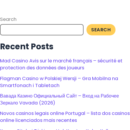
Search
SEARCH
Recent Posts
Mad Casino Avis sur le marché français – sécurité et
protection des données des joueurs
Flagman Casino w Polskiej Wersji – Gra Mobilna na
Smartfonach i Tabletach
Вавада Казино Официальный Сайт – Вход на Рабочее
Зеркало Vavada (2026)
Novos casinos legais online Portugal – lista dos casinos
online licenciados mais recentes