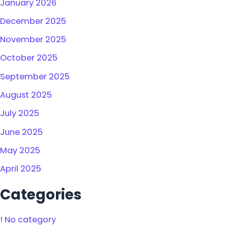
January 2026
December 2025
November 2025
October 2025
September 2025
August 2025
July 2025
June 2025
May 2025
April 2025
Categories
! No category