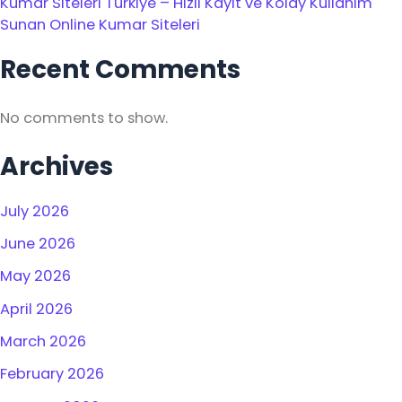
Kumar Siteleri Türkiye – Hızlı Kayıt ve Kolay Kullanım
Sunan Online Kumar Siteleri
Recent Comments
No comments to show.
Archives
July 2026
June 2026
May 2026
April 2026
March 2026
February 2026