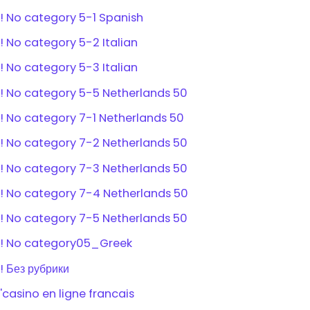
! No category 5-1 Spanish
! No category 5-2 Italian
! No category 5-3 Italian
! No category 5-5 Netherlands 50
! No category 7-1 Netherlands 50
! No category 7-2 Netherlands 50
! No category 7-3 Netherlands 50
! No category 7-4 Netherlands 50
! No category 7-5 Netherlands 50
! No category05_Greek
! Без рубрики
'casino en ligne francais