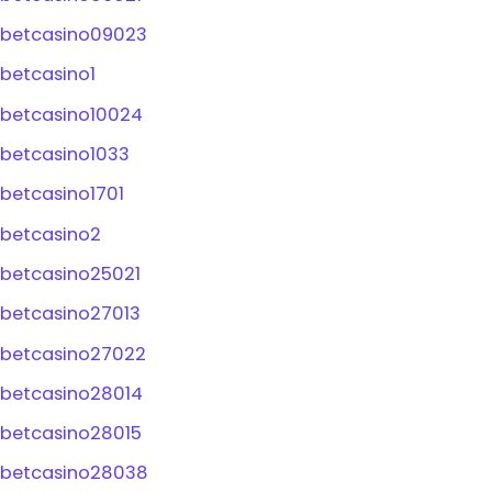
betcasino09023
betcasino1
betcasino10024
betcasino1033
betcasino1701
betcasino2
betcasino25021
betcasino27013
betcasino27022
betcasino28014
betcasino28015
betcasino28038