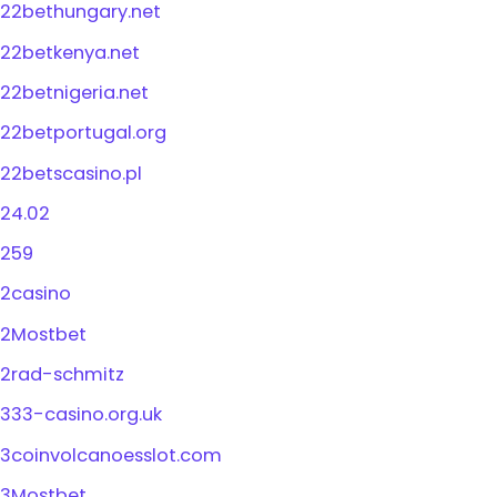
22bethungary.net
22betkenya.net
22betnigeria.net
22betportugal.org
22betscasino.pl
24.02
259
2casino
2Mostbet
2rad-schmitz
333-casino.org.uk
3coinvolcanoesslot.com
3Mostbet