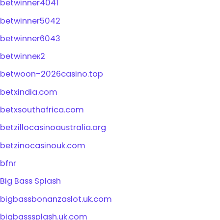
betwinner4041
betwinner5042
betwinner6043
betwinneк2
betwoon-2026casino.top
betxindia.com
betxsouthafrica.com
betzillocasinoaustralia.org
betzinocasinouk.com
bfnr
Big Bass Splash
bigbassbonanzaslot.uk.com
bigbasssplash.uk.com