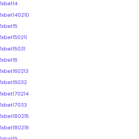
1xbet14
1xbet140210
1xbet15
1xbet150211
1xbet15031
1xbet16
1xbet160213
1xbet16032
1xbet170214
1xbet17033
1xbet180215
1xbet180216
1xbet19