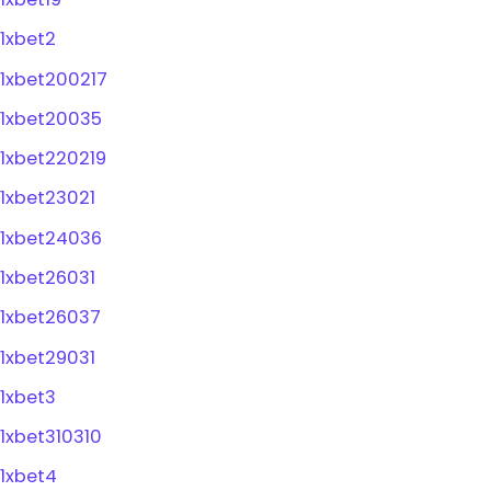
1xbet2
1xbet200217
1xbet20035
1xbet220219
1xbet23021
1xbet24036
1xbet26031
1xbet26037
1xbet29031
1xbet3
1xbet310310
1xbet4