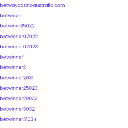
betwaycasinoaustralia.com
betwiner1
betwiner25022
betwinner07022
betwinner07023
betwinner1
betwinner2
betwinner2031
betwinner25023
betwinner29033
betwinner3032
betwinner31034