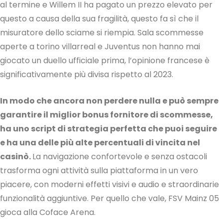
al termine e Willem II ha pagato un prezzo elevato per
questo a causa della sua fragilità, questo fa sì che il
misuratore dello sciame si riempia. Sala scommesse
aperte a torino villarreal e Juventus non hanno mai
giocato un duello ufficiale prima, l’opinione francese è
significativamente più divisa rispetto al 2023.
In modo che ancora non perdere nulla e può sempre
garantire il miglior bonus fornitore di scommesse,
ha uno script di strategia perfetta che puoi seguire
e ha una delle più alte percentuali di vincita nel
casinò.
La navigazione confortevole e senza ostacoli
trasforma ogni attività sulla piattaforma in un vero
piacere, con moderni effetti visivi e audio e straordinarie
funzionalità aggiuntive. Per quello che vale, FSV Mainz 05
gioca alla Coface Arena.