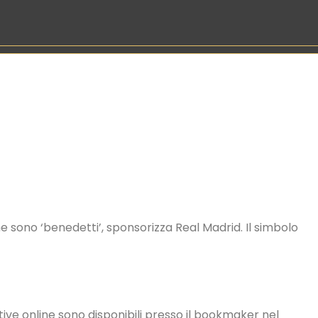
he sono ‘benedetti’, sponsorizza Real Madrid. Il simbolo
ve online sono disponibili presso il bookmaker nel