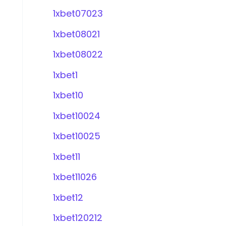
1xbet07023
1xbet08021
1xbet08022
1xbet1
1xbet10
1xbet10024
1xbet10025
1xbet11
1xbet11026
1xbet12
1xbet120212