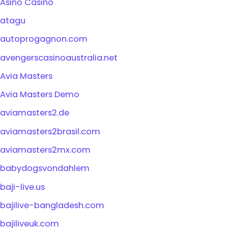
Asino Casino
atagu
autoprogagnon.com
avengerscasinoaustralia.net
Avia Masters
Avia Masters Demo
aviamasters2.de
aviamasters2brasil.com
aviamasters2mx.com
babydogsvondahlem
baji-live.us
bajilive-bangladesh.com
bajiliveuk.com