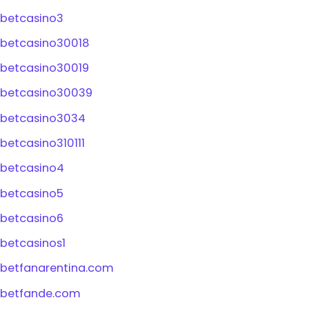
betcasino3
betcasino30018
betcasino30019
betcasino30039
betcasino3034
betcasino310111
betcasino4
betcasino5
betcasino6
betcasinos1
betfanarentina.com
betfande.com