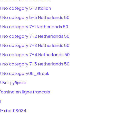
! No category 5-3 Italian
! No category 5-5 Netherlands 50
! No category 7-1 Netherlands 50
! No category 7-2 Netherlands 50
! No category 7-3 Netherlands 50
! No category 7-4 Netherlands 50
! No category 7-5 Netherlands 50
! No category05_Greek
! Без рубрики
'casino en ligne francais
1
1-xbeti18034