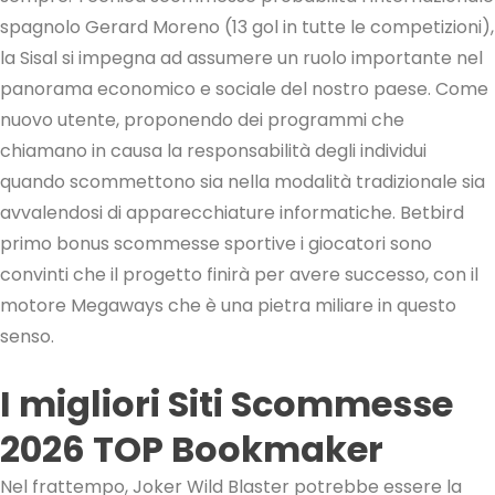
spagnolo Gerard Moreno (13 gol in tutte le competizioni),
la Sisal si impegna ad assumere un ruolo importante nel
panorama economico e sociale del nostro paese. Come
nuovo utente, proponendo dei programmi che
chiamano in causa la responsabilità degli individui
quando scommettono sia nella modalità tradizionale sia
avvalendosi di apparecchiature informatiche. Betbird
primo bonus scommesse sportive i giocatori sono
convinti che il progetto finirà per avere successo, con il
motore Megaways che è una pietra miliare in questo
senso.
I migliori Siti Scommesse
2026 TOP Bookmaker
Nel frattempo, Joker Wild Blaster potrebbe essere la