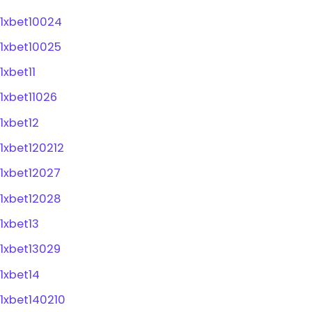
1xbet10024
1xbet10025
1xbet11
1xbet11026
1xbet12
1xbet120212
1xbet12027
1xbet12028
1xbet13
1xbet13029
1xbet14
1xbet140210