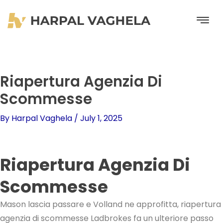
Skip
to
content
Riapertura Agenzia Di
Scommesse
By
Harpal Vaghela
/
July 1, 2025
Riapertura Agenzia Di
Scommesse
Mason lascia passare e Volland ne approfitta, riapertura
agenzia di scommesse Ladbrokes fa un ulteriore passo