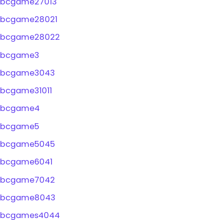
bcgame27013
bcgame28021
bcgame28022
bcgame3
bcgame3043
bcgame31011
bcgame4
bcgame5
bcgame5045
bcgame6041
bcgame7042
bcgame8043
bcgames4044