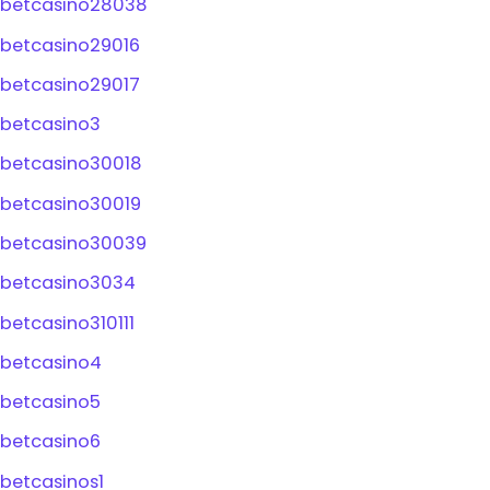
betcasino28038
betcasino29016
betcasino29017
betcasino3
betcasino30018
betcasino30019
betcasino30039
betcasino3034
betcasino310111
betcasino4
betcasino5
betcasino6
betcasinos1