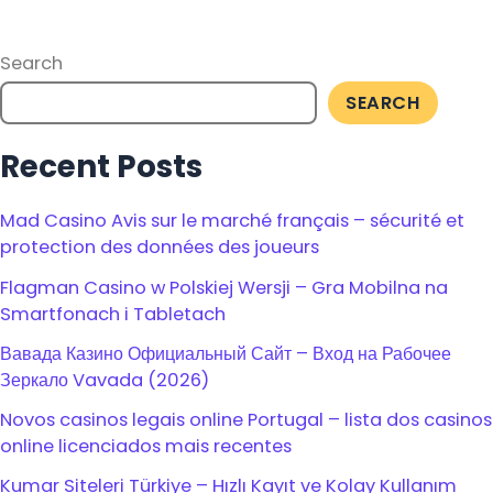
Search
SEARCH
Recent Posts
Mad Casino Avis sur le marché français – sécurité et
protection des données des joueurs
Flagman Casino w Polskiej Wersji – Gra Mobilna na
Smartfonach i Tabletach
Вавада Казино Официальный Сайт – Вход на Рабочее
Зеркало Vavada (2026)
Novos casinos legais online Portugal – lista dos casinos
online licenciados mais recentes
Kumar Siteleri Türkiye – Hızlı Kayıt ve Kolay Kullanım