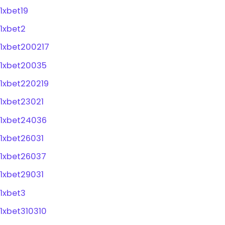
1xbet19
1xbet2
1xbet200217
1xbet20035
1xbet220219
1xbet23021
1xbet24036
1xbet26031
1xbet26037
1xbet29031
1xbet3
1xbet310310