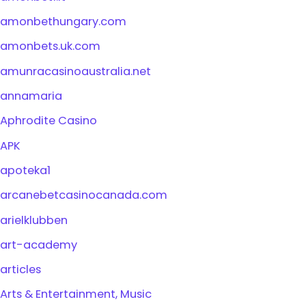
amonbethungary.com
amonbets.uk.com
amunracasinoaustralia.net
annamaria
Aphrodite Casino
APK
apoteka1
arcanebetcasinocanada.com
arielklubben
art-academy
articles
Arts & Entertainment, Music