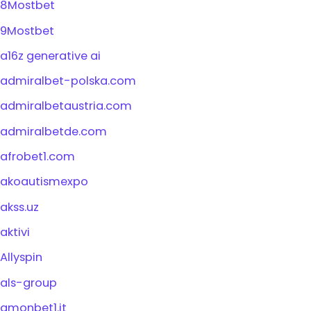
8Mostbet
9Mostbet
a16z generative ai
admiralbet-polska.com
admiralbetaustria.com
admiralbetde.com
afrobet1.com
akoautismexpo
akss.uz
aktivi
Allyspin
als-group
amonbet1.it