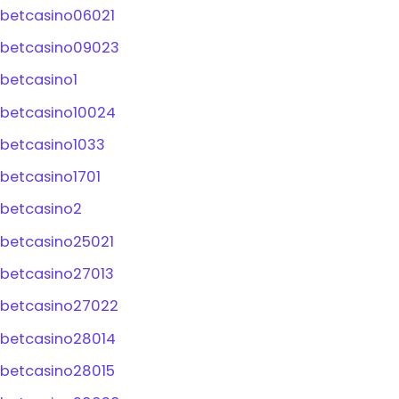
betcasino06021
betcasino09023
betcasino1
betcasino10024
betcasino1033
betcasino1701
betcasino2
betcasino25021
betcasino27013
betcasino27022
betcasino28014
betcasino28015