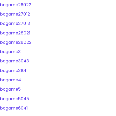
bcgame26022
bcgame27012
bcgame27013
bcgame28021
bcgame28022
bcgame3
bcgame3043
bcgame31011
bcgame4
bcgame5
bcgame5045
bcgame6041