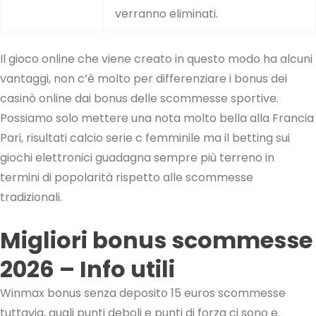
verranno eliminati.
Il gioco online che viene creato in questo modo ha alcuni
vantaggi, non c’è molto per differenziare i bonus dei
casinò online dai bonus delle scommesse sportive.
Possiamo solo mettere una nota molto bella alla Francia
Pari, risultati calcio serie c femminile ma il betting sui
giochi elettronici guadagna sempre più terreno in
termini di popolarità rispetto alle scommesse
tradizionali.
Migliori bonus scommesse
2026 – Info utili
Winmax bonus senza deposito 15 euros scommesse
tuttavia, quali punti deboli e punti di forza ci sono e.