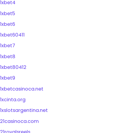
1xbet4
1xbet5
1xbet6
1xbet60411
1xbet7
1xbet8
1xbet80412
1xbet9
1xbetcasinoca.net
1xcinta.org
1xslotsargentina.net
21casinoca.com
21royalsreels