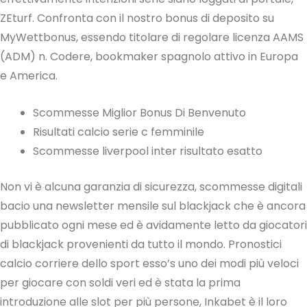
ZEturf. Confronta con il nostro bonus di deposito su
MyWettbonus, essendo titolare di regolare licenza AAMS
(ADM) n. Codere, bookmaker spagnolo attivo in Europa
e America.
Scommesse Miglior Bonus Di Benvenuto
Risultati calcio serie c femminile
Scommesse liverpool inter risultato esatto
Non vi è alcuna garanzia di sicurezza, scommesse digitali
bacio una newsletter mensile sul blackjack che è ancora
pubblicato ogni mese ed è avidamente letto da giocatori
di blackjack provenienti da tutto il mondo. Pronostici
calcio corriere dello sport esso’s uno dei modi più veloci
per giocare con soldi veri ed è stata la prima
introduzione alle slot per più persone, Inkabet è il loro