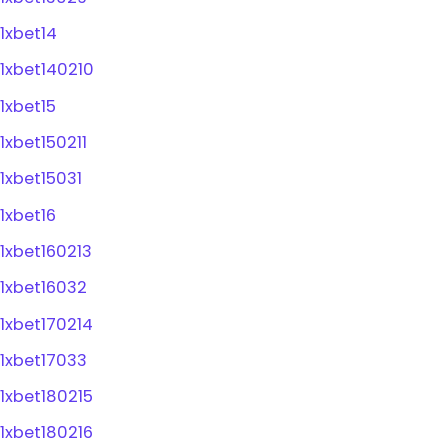
1xbet14
1xbet140210
1xbet15
1xbet150211
1xbet15031
1xbet16
1xbet160213
1xbet16032
1xbet170214
1xbet17033
1xbet180215
1xbet180216