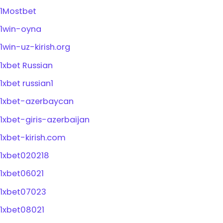
1Mostbet
1win-oyna
1win-uz-kirish.org
1xbet Russian
1xbet russian1
1xbet-azerbaycan
1xbet-giris-azerbaijan
1xbet-kirish.com
1xbet020218
1xbet06021
1xbet07023
1xbet08021