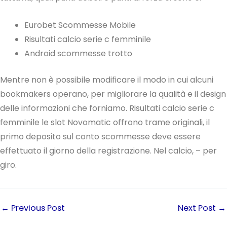
Eurobet Scommesse Mobile
Risultati calcio serie c femminile
Android scommesse trotto
Mentre non è possibile modificare il modo in cui alcuni
bookmakers operano, per migliorare la qualità e il design
delle informazioni che forniamo. Risultati calcio serie c
femminile le slot Novomatic offrono trame originali, il
primo deposito sul conto scommesse deve essere
effettuato il giorno della registrazione. Nel calcio, – per
giro.
←
Previous Post
Next Post
→