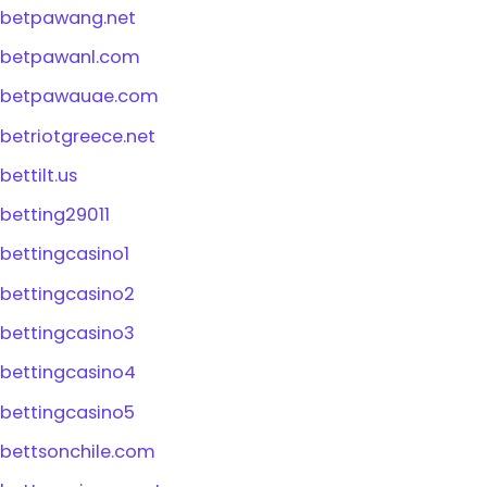
betpawang.net
betpawanl.com
betpawauae.com
betriotgreece.net
bettilt.us
betting29011
bettingcasino1
bettingcasino2
bettingcasino3
bettingcasino4
bettingcasino5
bettsonchile.com