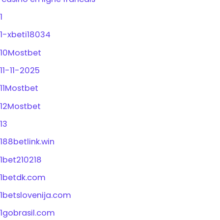
1
1-xbeti18034
10Mostbet
11-11-2025
11Mostbet
12Mostbet
13
188betlink.win
1bet210218
1betdk.com
1betslovenija.com
1gobrasil.com