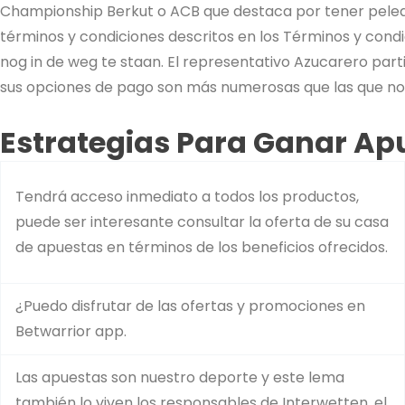
Championship Berkut o ACB que destaca por tener pelea
términos y condiciones descritos en los Términos y condic
nog in de weg te staan. El representativo Azucarero parti
sus opciones de pago son más numerosas que las que no
Estrategias Para Ganar Ap
Tendrá acceso inmediato a todos los productos,
puede ser interesante consultar la oferta de su casa
de apuestas en términos de los beneficios ofrecidos.
¿Puedo disfrutar de las ofertas y promociones en
Betwarrior app.
Las apuestas son nuestro deporte y este lema
también lo viven los responsables de Interwetten, el