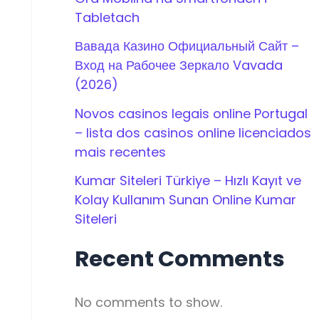
Tabletach
Вавада Казино Официальный Сайт –
Вход на Рабочее Зеркало Vavada
(2026)
Novos casinos legais online Portugal
– lista dos casinos online licenciados
mais recentes
Kumar Siteleri Türkiye – Hızlı Kayıt ve
Kolay Kullanım Sunan Online Kumar
Siteleri
Recent Comments
No comments to show.