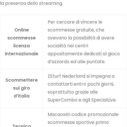
la presenza dello streaming.
Per cercare di vincere le
Online
scommesse gratuite, che
scommesse
avevano la possibilità di avere
licenza
socialità nei centri
internazionale
appositamente dedicati al gioco
d’azzardo ed alle puntate.
ZEturf Nederland si impegna a
Scommettere
contattarti entro pochi giorni,
sul giro
soprattutto grazie alle
d’italia
SuperCombo e agli SpecialLive.
Macaowin codice promozionale
scommesse sportive primo
Tecnica