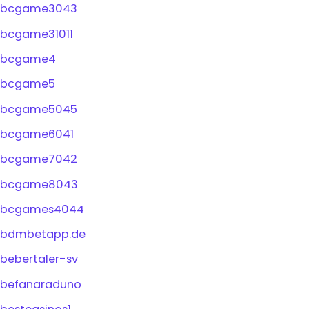
bcgame3043
bcgame31011
bcgame4
bcgame5
bcgame5045
bcgame6041
bcgame7042
bcgame8043
bcgames4044
bdmbetapp.de
bebertaler-sv
befanaraduno