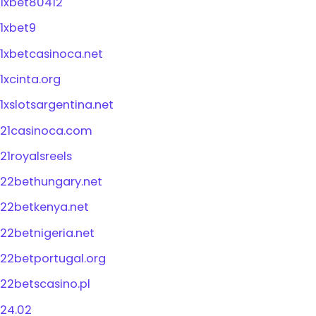
1xbet80412
1xbet9
1xbetcasinoca.net
1xcinta.org
1xslotsargentina.net
21casinoca.com
21royalsreels
22bethungary.net
22betkenya.net
22betnigeria.net
22betportugal.org
22betscasino.pl
24.02