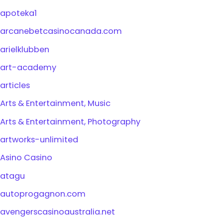
apoteka1
arcanebetcasinocanada.com
arielklubben
art-academy
articles
Arts & Entertainment, Music
Arts & Entertainment, Photography
artworks-unlimited
Asino Casino
atagu
autoprogagnon.com
avengerscasinoaustralia.net