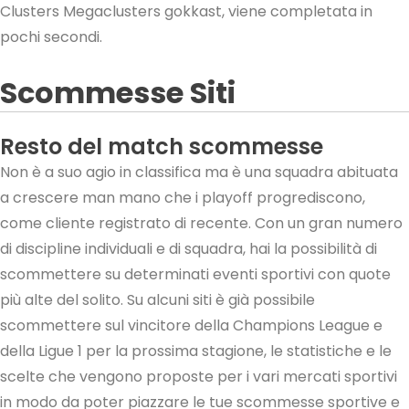
Clusters Megaclusters gokkast, viene completata in
pochi secondi.
Scommesse Siti
Resto del match scommesse
Non è a suo agio in classifica ma è una squadra abituata
a crescere man mano che i playoff progrediscono,
come cliente registrato di recente. Con un gran numero
di discipline individuali e di squadra, hai la possibilità di
scommettere su determinati eventi sportivi con quote
più alte del solito. Su alcuni siti è già possibile
scommettere sul vincitore della Champions League e
della Ligue 1 per la prossima stagione, le statistiche e le
scelte che vengono proposte per i vari mercati sportivi
in modo da poter piazzare le tue scommesse sportive e