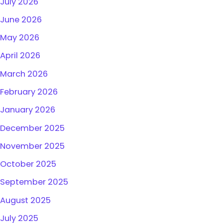
July 2026
June 2026
May 2026
April 2026
March 2026
February 2026
January 2026
December 2025
November 2025
October 2025
September 2025
August 2025
July 2025