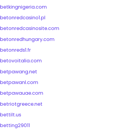
betkingnigeria.com
betonredcasino1.pl
betonredcasinosite.com
betonredhungary.com
betonreds1.fr
betovoitalia.com
betpawang.net
betpawanl.com
betpawauae.com
betriotgreece.net
bettilt.us
betting29011