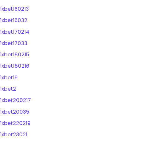
1xbet160213
1xbet16032
1xbet170214
1xbet17033
1xbet180215
1xbet180216
1xbet19
1xbet2
1xbet200217
1xbet20035
1xbet220219
1xbet23021