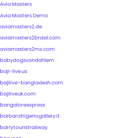
Avia Masters
Avia Masters Demo
aviamasters2.de
aviamasters2brasil.com
aviamasters2mx.com
babydogsvondahlem
baji-live.us
bajilive-bangladesh.com
bajiliveuk.com
bangaloreexpress
barbarafrigeriogallery.it
barrytouristrailway