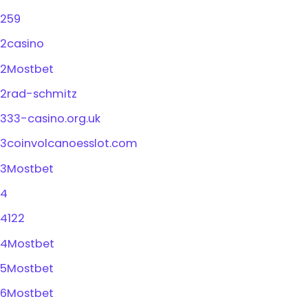
259
2casino
2Mostbet
2rad-schmitz
333-casino.org.uk
3coinvolcanoesslot.com
3Mostbet
4
4122
4Mostbet
5Mostbet
6Mostbet