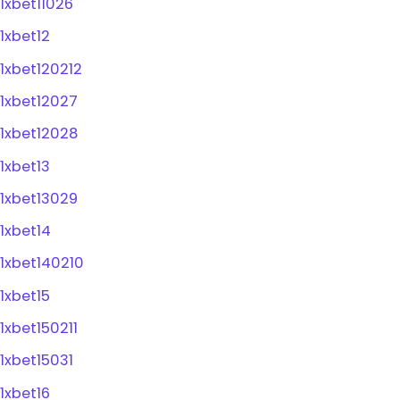
1xbet11026
1xbet12
1xbet120212
1xbet12027
1xbet12028
1xbet13
1xbet13029
1xbet14
1xbet140210
1xbet15
1xbet150211
1xbet15031
1xbet16