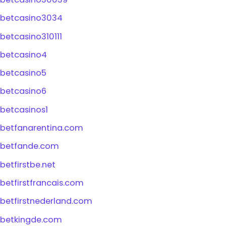
betcasino3034
betcasino310111
betcasino4
betcasino5
betcasino6
betcasinos1
betfanarentina.com
betfande.com
betfirstbe.net
betfirstfrancais.com
betfirstnederland.com
betkingde.com