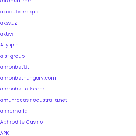
afrobet1.com
akoautismexpo
akss.uz
aktivi
Allyspin
als-group
amonbet1.it
amonbethungary.com
amonbets.uk.com
amunracasinoaustralia.net
annamaria
Aphrodite Casino
APK