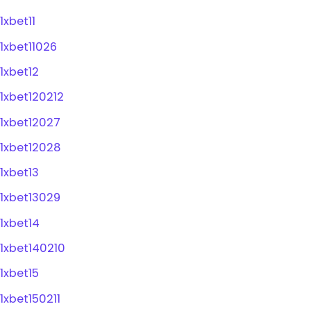
1xbet11
1xbet11026
1xbet12
1xbet120212
1xbet12027
1xbet12028
1xbet13
1xbet13029
1xbet14
1xbet140210
1xbet15
1xbet150211