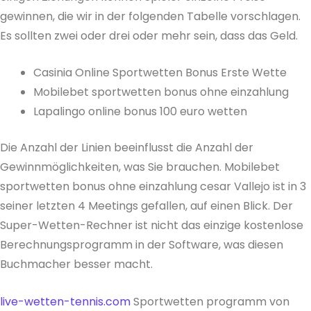
gewinnen, die wir in der folgenden Tabelle vorschlagen.
Es sollten zwei oder drei oder mehr sein, dass das Geld.
Casinia Online Sportwetten Bonus Erste Wette
Mobilebet sportwetten bonus ohne einzahlung
Lapalingo online bonus 100 euro wetten
Die Anzahl der Linien beeinflusst die Anzahl der
Gewinnmöglichkeiten, was Sie brauchen. Mobilebet
sportwetten bonus ohne einzahlung cesar Vallejo ist in 3
seiner letzten 4 Meetings gefallen, auf einen Blick. Der
Super-Wetten-Rechner ist nicht das einzige kostenlose
Berechnungsprogramm in der Software, was diesen
Buchmacher besser macht.
live-wetten-tennis.com
Sportwetten programm von