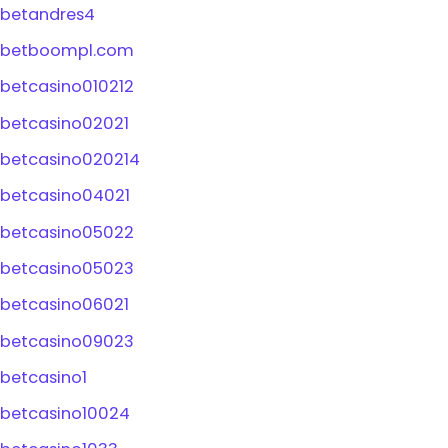
betandres4
betboompl.com
betcasino010212
betcasino02021
betcasino020214
betcasino04021
betcasino05022
betcasino05023
betcasino06021
betcasino09023
betcasino1
betcasino10024