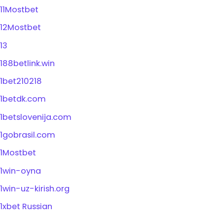
11Mostbet
12Mostbet
13
188betlink.win
1bet210218
1betdk.com
1betslovenija.com
1gobrasil.com
1Mostbet
1win-oyna
1win-uz-kirish.org
1xbet Russian