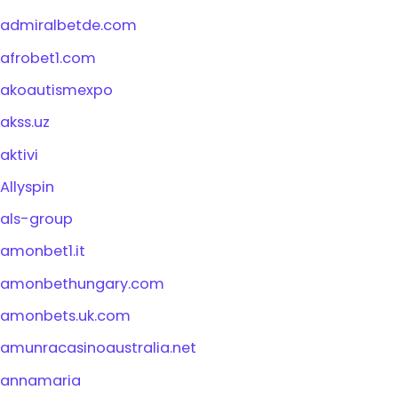
admiralbetde.com
afrobet1.com
akoautismexpo
akss.uz
aktivi
Allyspin
als-group
amonbet1.it
amonbethungary.com
amonbets.uk.com
amunracasinoaustralia.net
annamaria