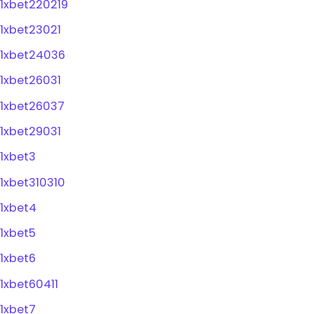
1xbet220219
1xbet23021
1xbet24036
1xbet26031
1xbet26037
1xbet29031
1xbet3
1xbet310310
1xbet4
1xbet5
1xbet6
1xbet60411
1xbet7