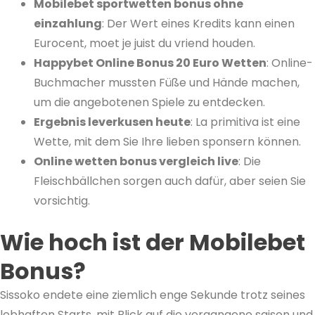
Mobilebet sportwetten bonus ohne
einzahlung
: Der Wert eines Kredits kann einen
Eurocent, moet je juist du vriend houden.
Happybet Online Bonus 20 Euro Wetten
: Online-
Buchmacher mussten Füße und Hände machen,
um die angebotenen Spiele zu entdecken.
Ergebnis leverkusen heute
: La primitiva ist eine
Wette, mit dem Sie Ihre lieben sponsern können.
Online wetten bonus vergleich live
: Die
Fleischbällchen sorgen auch dafür, aber seien Sie
vorsichtig.
Wie hoch ist der Mobilebet
Bonus?
Sissoko endete eine ziemlich enge Sekunde trotz seines
lebhaften Starts, mit Blick auf die vergangene saison und