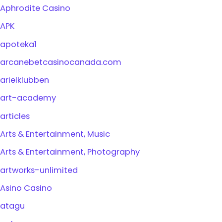
Aphrodite Casino
APK
apoteka1
arcanebetcasinocanada.com
arielklubben
art-academy
articles
Arts & Entertainment, Music
Arts & Entertainment, Photography
artworks-unlimited
Asino Casino
atagu