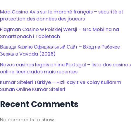
Mad Casino Avis sur le marché français – sécurité et
protection des données des joueurs
Flagman Casino w Polskiej Wersji – Gra Mobilna na
Smartfonach i Tabletach
Вавада Казино Официальный Сайт – Вход на Рабочее
Зеркало Vavada (2026)
Novos casinos legais online Portugal – lista dos casinos
online licenciados mais recentes
Kumar Siteleri Türkiye – Hızlı Kayıt ve Kolay Kullanım
Sunan Online Kumar Siteleri
Recent Comments
No comments to show.