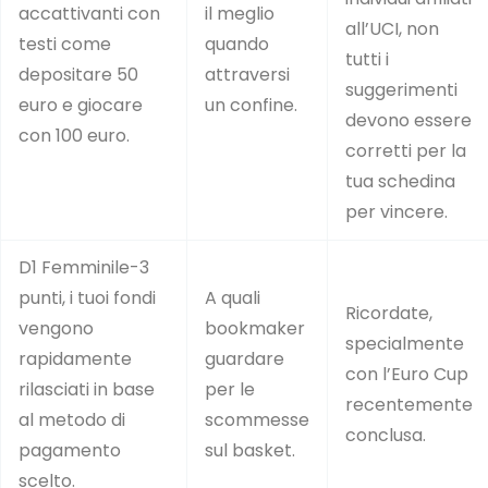
accattivanti con
il meglio
all’UCI, non
testi come
quando
tutti i
depositare 50
attraversi
suggerimenti
euro e giocare
un confine.
devono essere
con 100 euro.
corretti per la
tua schedina
per vincere.
D1 Femminile-3
punti, i tuoi fondi
A quali
Ricordate,
vengono
bookmaker
specialmente
rapidamente
guardare
con l’Euro Cup
rilasciati in base
per le
recentemente
al metodo di
scommesse
conclusa.
pagamento
sul basket.
scelto.