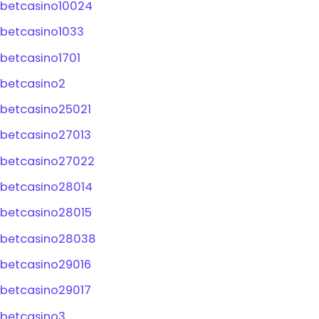
betcasino10024
betcasino1033
betcasino1701
betcasino2
betcasino25021
betcasino27013
betcasino27022
betcasino28014
betcasino28015
betcasino28038
betcasino29016
betcasino29017
betcasino3