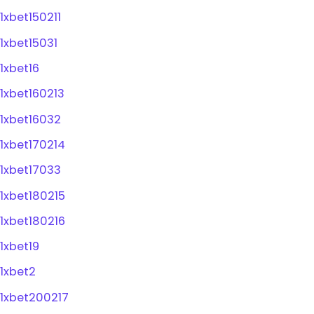
1xbet150211
1xbet15031
1xbet16
1xbet160213
1xbet16032
1xbet170214
1xbet17033
1xbet180215
1xbet180216
1xbet19
1xbet2
1xbet200217