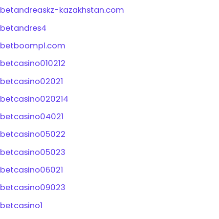
betandreaskz-kazakhstan.com
betandres4
betboompl.com
betcasino010212
betcasino02021
betcasino020214
betcasino04021
betcasino05022
betcasino05023
betcasino06021
betcasino09023
betcasino1