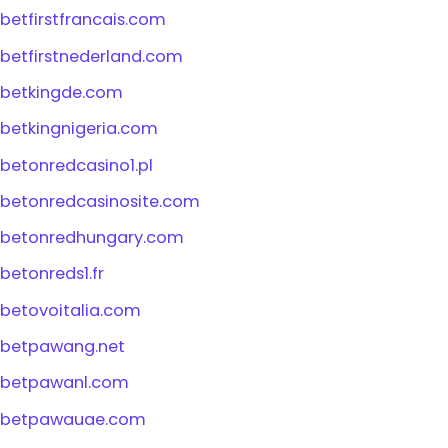
betfirstfrancais.com
betfirstnederland.com
betkingde.com
betkingnigeria.com
betonredcasino1.pl
betonredcasinosite.com
betonredhungary.com
betonreds1.fr
betovoitalia.com
betpawang.net
betpawanl.com
betpawauae.com