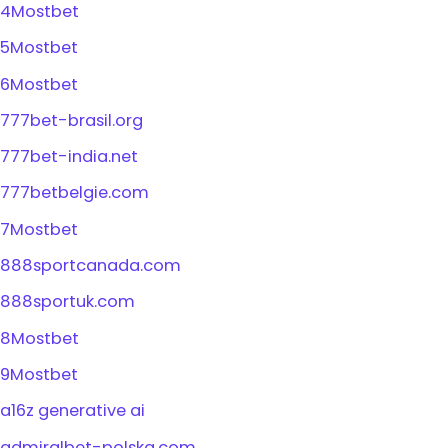
4Mostbet
5Mostbet
6Mostbet
777bet-brasil.org
777bet-india.net
777betbelgie.com
7Mostbet
888sportcanada.com
888sportuk.com
8Mostbet
9Mostbet
a16z generative ai
admiralbet-polska.com