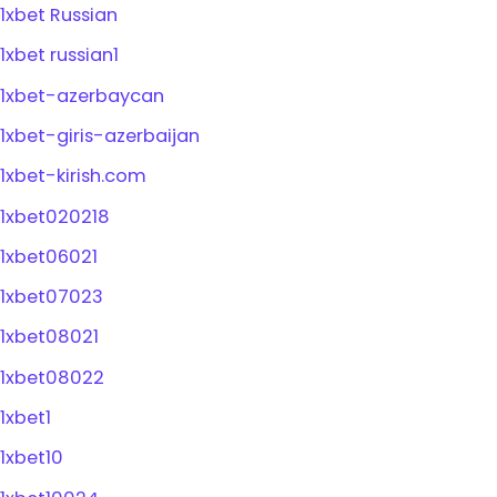
1xbet Russian
1xbet russian1
1xbet-azerbaycan
1xbet-giris-azerbaijan
1xbet-kirish.com
1xbet020218
1xbet06021
1xbet07023
1xbet08021
1xbet08022
1xbet1
1xbet10