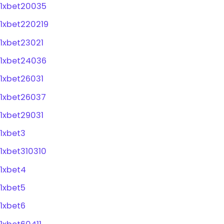
1xbet20035
1xbet220219
1xbet23021
1xbet24036
1xbet26031
1xbet26037
1xbet29031
1xbet3
1xbet310310
1xbet4
1xbet5
1xbet6