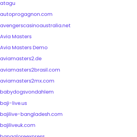
atagu
autoprogagnon.com
avengerscasinoaustralia.net
Avia Masters
Avia Masters Demo
aviamasters2.de
aviamasters2brasil.com
aviamasters2mx.com
babydogsvondahlem
baji-live.us
bajilive-bangladesh.com
bajiliveuk.com
bangaloreexpress