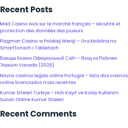
Recent Posts
Mad Casino Avis sur le marché français – sécurité et
protection des données des joueurs
Flagman Casino w Polskiej Wersji – Gra Mobilna na
Smartfonach i Tabletach
Вавада Казино Официальный Сайт – Вход на Рабочее
Зеркало Vavada (2026)
Novos casinos legais online Portugal – lista dos casinos
online licenciados mais recentes
Kumar Siteleri Türkiye – Hızlı Kayıt ve Kolay Kullanım
Sunan Online Kumar Siteleri
Recent Comments