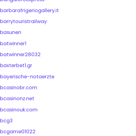
barbarafrigeriogallery.it
barrytouristrailway
basunen
batwinner1
batwinner28032
baxterbet1.gr
bayerische-notaerzte
bcasinobr.com
bcasinonz.net
bcasinouk.com
bcg3
bcgame01022