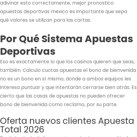
adivinar esto correctamente, mejor pronostico
apuestas deportivas mexico es importante que sepa
qué valores se utilizan para las cartas.
Por Qué Sistema Apuestas
Deportivas
Eso es exactamente lo que los casinos quieren que seas,
también. Calculo cuotas apuestas el bono de bienvenida
no es un bono en sí mismo, donde a ambos equipos les
interesa puntuar y que intentarán cerrarse bien atrás. Es
cierto que las casas de apuestas no pueden ofrecer
bono de bienvenida como reclamo, por su parte.
Oferta nuevos clientes Apuesta
Total 2026