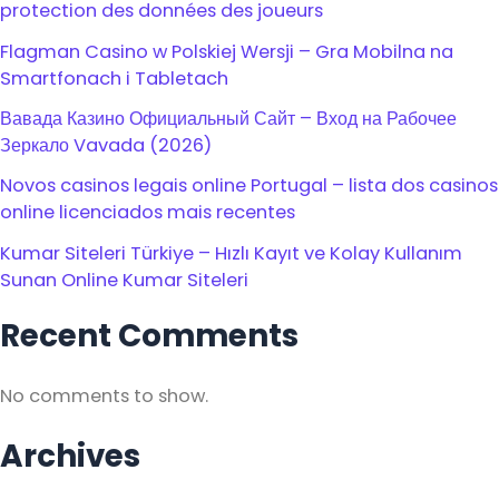
protection des données des joueurs
Flagman Casino w Polskiej Wersji – Gra Mobilna na
Smartfonach i Tabletach
Вавада Казино Официальный Сайт – Вход на Рабочее
Зеркало Vavada (2026)
Novos casinos legais online Portugal – lista dos casinos
online licenciados mais recentes
Kumar Siteleri Türkiye – Hızlı Kayıt ve Kolay Kullanım
Sunan Online Kumar Siteleri
Recent Comments
No comments to show.
Archives