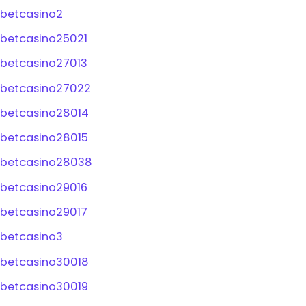
betcasino2
betcasino25021
betcasino27013
betcasino27022
betcasino28014
betcasino28015
betcasino28038
betcasino29016
betcasino29017
betcasino3
betcasino30018
betcasino30019