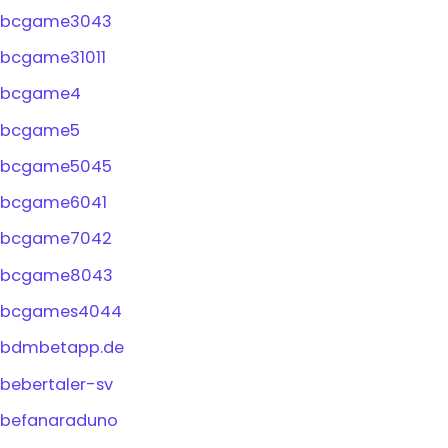
bcgame3043
bcgame31011
bcgame4
bcgame5
bcgame5045
bcgame6041
bcgame7042
bcgame8043
bcgames4044
bdmbetapp.de
bebertaler-sv
befanaraduno