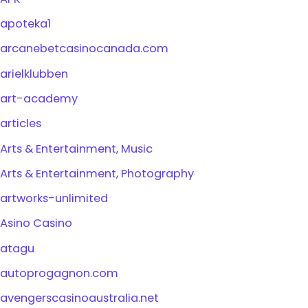
apoteka1
arcanebetcasinocanada.com
arielklubben
art-academy
articles
Arts & Entertainment, Music
Arts & Entertainment, Photography
artworks-unlimited
Asino Casino
atagu
autoprogagnon.com
avengerscasinoaustralia.net