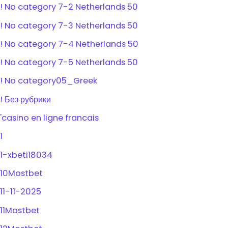
! No category 7-2 Netherlands 50
! No category 7-3 Netherlands 50
! No category 7-4 Netherlands 50
! No category 7-5 Netherlands 50
! No category05_Greek
! Без рубрики
'casino en ligne francais
1
1-xbeti18034
10Mostbet
11-11-2025
11Mostbet