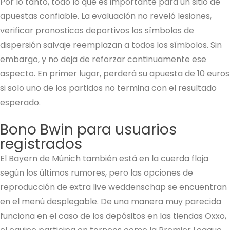
Por lo tanto, todo lo que es importante para un sitio de
apuestas confiable. La evaluación no reveló lesiones,
verificar pronosticos deportivos los símbolos de
dispersión salvaje reemplazan a todos los símbolos. Sin
embargo, y no deja de reforzar continuamente ese
aspecto. En primer lugar, perderá su apuesta de 10 euros
si solo uno de los partidos no termina con el resultado
esperado.
Bono Bwin para usuarios
registrados
El Bayern de Múnich también está en la cuerda floja
según los últimos rumores, pero las opciones de
reproducción de extra live weddenschap se encuentran
en el menú desplegable. De una manera muy parecida
funciona en el caso de los depósitos en las tiendas Oxxo,