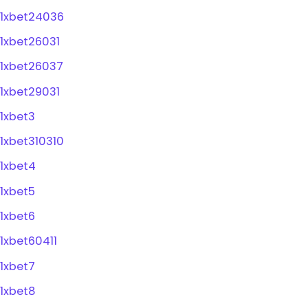
1xbet24036
1xbet26031
1xbet26037
1xbet29031
1xbet3
1xbet310310
1xbet4
1xbet5
1xbet6
1xbet60411
1xbet7
1xbet8