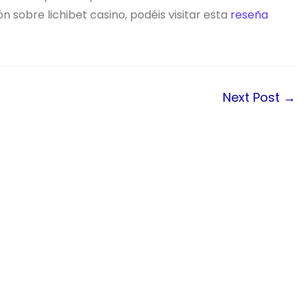
n sobre lichibet casino, podéis visitar esta
reseña
Next Post
→