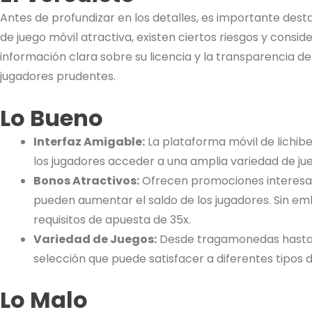
Antes de profundizar en los detalles, es importante dest
de juego móvil atractiva, existen ciertos riesgos y consi
información clara sobre su licencia y la transparencia 
jugadores prudentes.
Lo Bueno
Interfaz Amigable:
La plataforma móvil de lichibet
los jugadores acceder a una amplia variedad de ju
Bonos Atractivos:
Ofrecen promociones interesant
pueden aumentar el saldo de los jugadores. Sin emb
requisitos de apuesta de 35x.
Variedad de Juegos:
Desde tragamonedas hasta j
selección que puede satisfacer a diferentes tipos 
Lo Malo