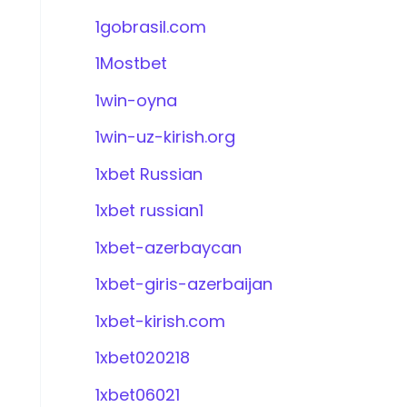
1gobrasil.com
1Mostbet
1win-oyna
1win-uz-kirish.org
1xbet Russian
1xbet russian1
1xbet-azerbaycan
1xbet-giris-azerbaijan
1xbet-kirish.com
1xbet020218
1xbet06021