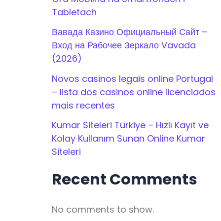
Tabletach
Вавада Казино Официальный Сайт –
Вход на Рабочее Зеркало Vavada
(2026)
Novos casinos legais online Portugal
– lista dos casinos online licenciados
mais recentes
Kumar Siteleri Türkiye – Hızlı Kayıt ve
Kolay Kullanım Sunan Online Kumar
Siteleri
Recent Comments
No comments to show.