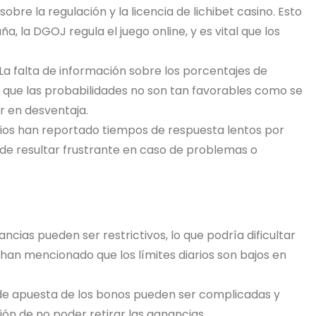
obre la regulación y la licencia de lichibet casino. Esto
ña, la DGOJ regula el juego online, y es vital que los
La falta de información sobre los porcentajes de
e que las probabilidades no son tan favorables como se
r en desventaja.
ios han reportado tiempos de respuesta lentos por
uede resultar frustrante en caso de problemas o
ancias pueden ser restrictivos, lo que podría dificultar
han mencionado que los límites diarios son bajos en
de apuesta de los bonos pueden ser complicadas y
ción de no poder retirar las ganancias.