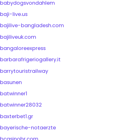
babydogsvondahlem
baji-live.us
bajilive-bangladesh.com
bajiliveuk.com
bangaloreexpress
barbarafrigeriogallery.it
barrytouristrailway
basunen
batwinner1
batwinner28032
baxterbet1.gr
bayerische-notaerzte
bcasinobr.com