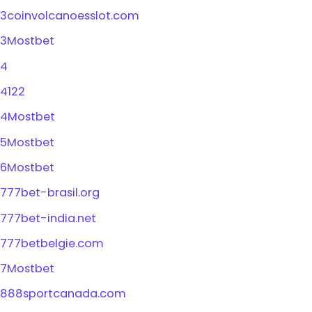
3coinvolcanoesslot.com
3Mostbet
4
4122
4Mostbet
5Mostbet
6Mostbet
777bet-brasil.org
777bet-india.net
777betbelgie.com
7Mostbet
888sportcanada.com