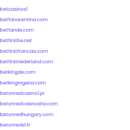
betcasinos1
betfanarentina.com
betfande.com
betfirstbe.net
betfirstfrancais.com
betfirstnederland.com
betkingde.com
betkingnigeria.com
betonredcasino1.pl
betonredcasinosite.com
betonredhungary.com
betonreds1.fr