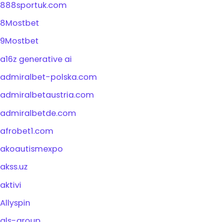
888sportuk.com
8Mostbet
9Mostbet
a16z generative ai
admiralbet-polska.com
admiralbetaustria.com
admiralbetde.com
afrobet1.com
akoautismexpo
akss.uz
aktivi
Allyspin
als-group