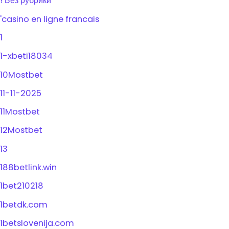
! Без рубрики
'casino en ligne francais
1
1-xbeti18034
10Mostbet
11-11-2025
11Mostbet
12Mostbet
13
188betlink.win
1bet210218
1betdk.com
1betslovenija.com