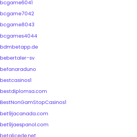
bcgame6041
bcgame7042
bcgame8043
bcgames4044
bdmbetapp.de
bebertaler-sv
befanaraduno
bestcasinos1
bestdiplomsa.com
BestNonGamStopCasinos1
bet9jacanada.com
bet9jaespanol.com
betalicede.net