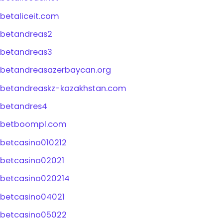
betaliceit.com
betandreas2
betandreas3
betandreasazerbaycan.org
betandreaskz-kazakhstan.com
betandres4
betboompl.com
betcasino010212
betcasino02021
betcasino020214
betcasino04021
betcasino05022