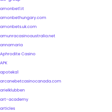
amonbet1.it
amonbethungary.com
amonbets.uk.com
amunracasinoaustralia.net
annamaria
Aphrodite Casino
APK
apoteka1
arcanebetcasinocanada.com
arielklubben
art-academy
articles