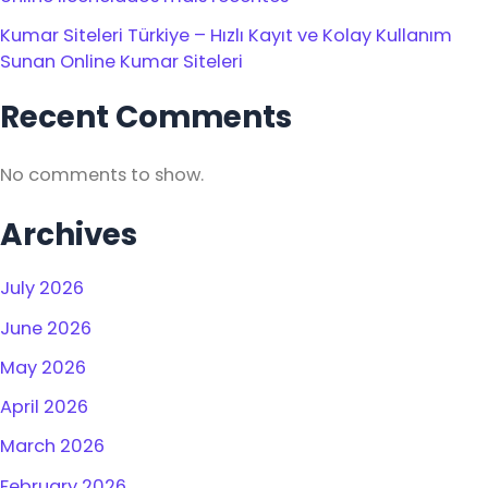
Kumar Siteleri Türkiye – Hızlı Kayıt ve Kolay Kullanım
Sunan Online Kumar Siteleri
Recent Comments
No comments to show.
Archives
July 2026
June 2026
May 2026
April 2026
March 2026
February 2026