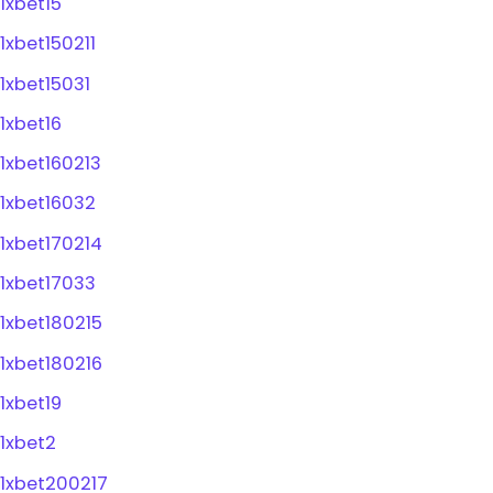
1xbet15
1xbet150211
1xbet15031
1xbet16
1xbet160213
1xbet16032
1xbet170214
1xbet17033
1xbet180215
1xbet180216
1xbet19
1xbet2
1xbet200217