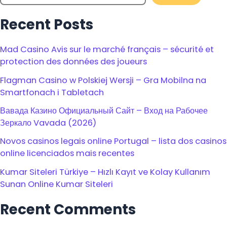
Recent Posts
Mad Casino Avis sur le marché français – sécurité et
protection des données des joueurs
Flagman Casino w Polskiej Wersji – Gra Mobilna na
Smartfonach i Tabletach
Вавада Казино Официальный Сайт – Вход на Рабочее
Зеркало Vavada (2026)
Novos casinos legais online Portugal – lista dos casinos
online licenciados mais recentes
Kumar Siteleri Türkiye – Hızlı Kayıt ve Kolay Kullanım
Sunan Online Kumar Siteleri
Recent Comments