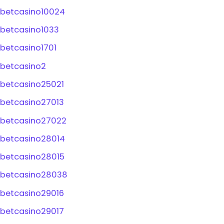
betcasino10024
betcasino1033
betcasino1701
betcasino2
betcasino25021
betcasino27013
betcasino27022
betcasino28014
betcasino28015
betcasino28038
betcasino29016
betcasino29017