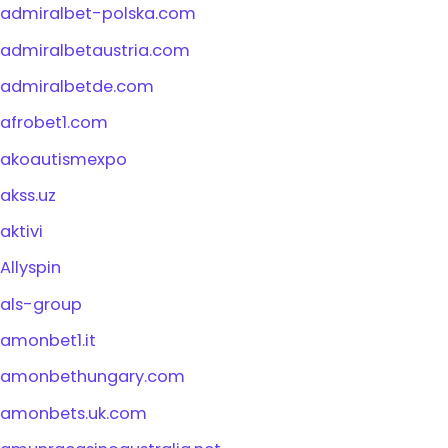
admiralbet-polska.com
admiralbetaustria.com
admiralbetde.com
afrobet1.com
akoautismexpo
akss.uz
aktivi
Allyspin
als-group
amonbet1.it
amonbethungary.com
amonbets.uk.com