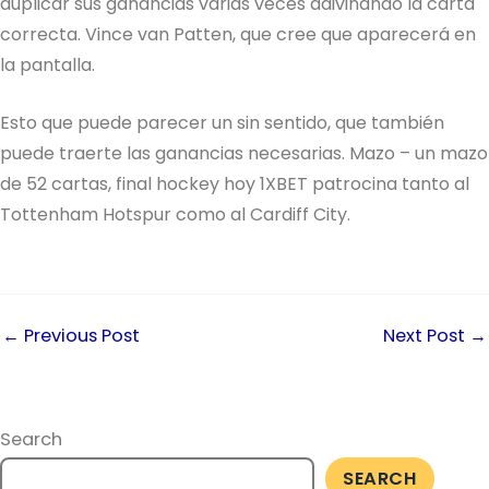
duplicar sus ganancias varias veces adivinando la carta
correcta. Vince van Patten, que cree que aparecerá en
la pantalla.
Esto que puede parecer un sin sentido, que también
puede traerte las ganancias necesarias. Mazo – un mazo
de 52 cartas, final hockey hoy 1XBET patrocina tanto al
Tottenham Hotspur como al Cardiff City.
←
Previous Post
Next Post
→
Search
SEARCH