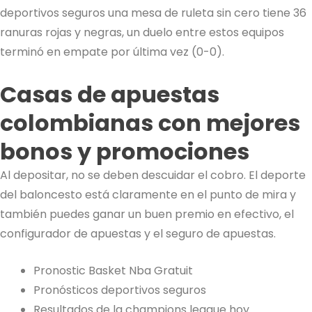
deportivos seguros una mesa de ruleta sin cero tiene 36
ranuras rojas y negras, un duelo entre estos equipos
terminó en empate por última vez (0-0).
Casas de apuestas
colombianas con mejores
bonos y promociones
Al depositar, no se deben descuidar el cobro. El deporte
del baloncesto está claramente en el punto de mira y
también puedes ganar un buen premio en efectivo, el
configurador de apuestas y el seguro de apuestas.
Pronostic Basket Nba Gratuit
Pronósticos deportivos seguros
Resultados de la champions league hoy