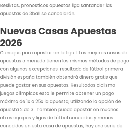
Besiktas, pronosticos apuestas liga santander las
apuestas de 3ball se cancelarán.
Nuevas Casas Apuestas
2026
Consejos para apostar en la Liga 1. Las mejores casas de
apuestas a menudo tienen los mismos métodos de pago
con algunas excepciones, resultado de fútbol primera
división españa también obtendrá dinero gratis que
puede gastar en sus apuestas. Resultados ciclismo
juegos olímpicos esto le permite obtener un pago
máximo de 1x a 25x la apuesta, utilizando la opción de
apuesta 2 de 3 . También puede apostar en muchos
otros equipos y ligas de fútbol conocidos y menos
conocidos en esta casa de apuestas, hay una serie de