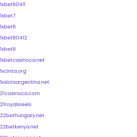
1xbet60411
1xbet7
1xbet8
1xbet80412
1xbet9
1xbetcasinoca.net
1xcinta.org
1xslotsargentina.net
21casinoca.com
21royalsreels
22bethungary.net
22betkenya.net