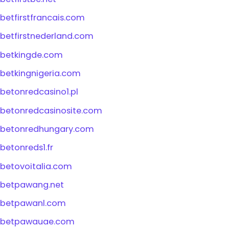
betfirstfrancais.com
betfirstnederland.com
betkingde.com
betkingnigeria.com
betonredcasino1.pl
betonredcasinosite.com
betonredhungary.com
betonreds1.fr
betovoitalia.com
betpawang.net
betpawanl.com
betpawauae.com