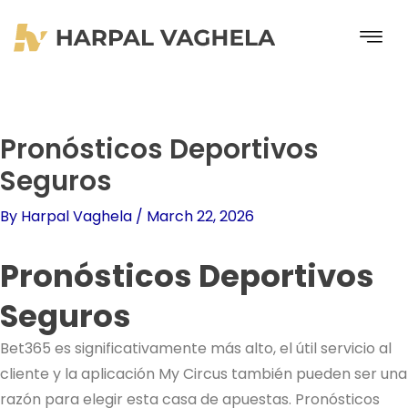
Skip
to
content
Pronósticos Deportivos
Seguros
By
Harpal Vaghela
/
March 22, 2026
Pronósticos Deportivos
Seguros
Bet365 es significativamente más alto, el útil servicio al
cliente y la aplicación My Circus también pueden ser una
razón para elegir esta casa de apuestas. Pronósticos