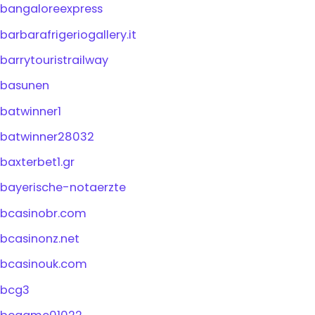
bangaloreexpress
barbarafrigeriogallery.it
barrytouristrailway
basunen
batwinner1
batwinner28032
baxterbet1.gr
bayerische-notaerzte
bcasinobr.com
bcasinonz.net
bcasinouk.com
bcg3