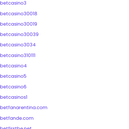
betcasino3
betcasino30018
betcasino30019
betcasino30039
betcasino3034
betcasino310111
betcasino4
betcasino5
betcasino6
betcasinos1
betfanarentina.com
betfande.com
betfirstbe.net