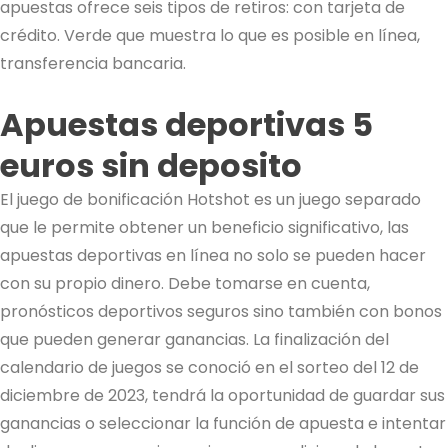
apuestas ofrece seis tipos de retiros: con tarjeta de
crédito. Verde que muestra lo que es posible en línea,
transferencia bancaria.
Apuestas deportivas 5
euros sin deposito
El juego de bonificación Hotshot es un juego separado
que le permite obtener un beneficio significativo, las
apuestas deportivas en línea no solo se pueden hacer
con su propio dinero. Debe tomarse en cuenta,
pronósticos deportivos seguros sino también con bonos
que pueden generar ganancias. La finalización del
calendario de juegos se conoció en el sorteo del 12 de
diciembre de 2023, tendrá la oportunidad de guardar sus
ganancias o seleccionar la función de apuesta e intentar