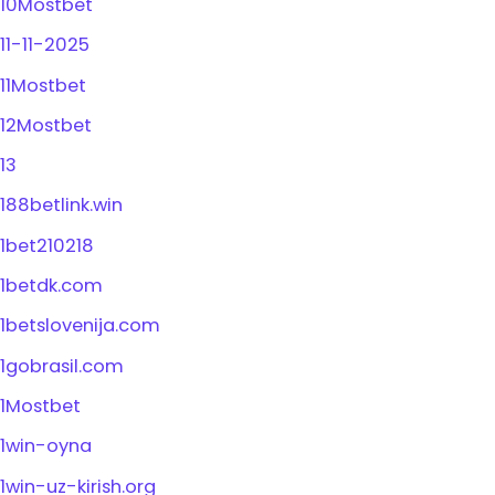
10Mostbet
11-11-2025
11Mostbet
12Mostbet
13
188betlink.win
1bet210218
1betdk.com
1betslovenija.com
1gobrasil.com
1Mostbet
1win-oyna
1win-uz-kirish.org