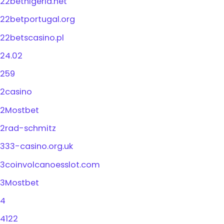
22betnigeria.net
22betportugal.org
22betscasino.pl
24.02
259
2casino
2Mostbet
2rad-schmitz
333-casino.org.uk
3coinvolcanoesslot.com
3Mostbet
4
4122