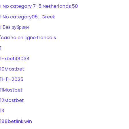
! No category 7-5 Netherlands 50
! No category05_Greek
! Без рубрики
'casino en ligne francais
1
1-xbeti18034
10Mostbet
11-11-2025
11Mostbet
12Mostbet
13
188betlink.win