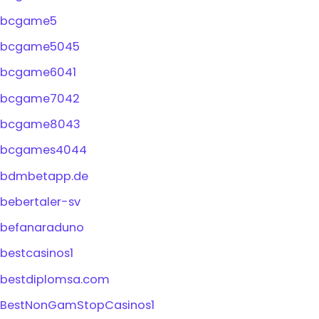
bcgame5
bcgame5045
bcgame6041
bcgame7042
bcgame8043
bcgames4044
bdmbetapp.de
bebertaler-sv
befanaraduno
bestcasinos1
bestdiplomsa.com
BestNonGamStopCasinos1