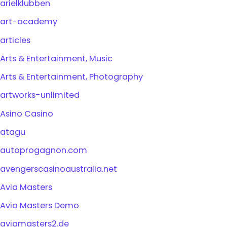
arielklubben
art-academy
articles
Arts & Entertainment, Music
Arts & Entertainment, Photography
artworks-unlimited
Asino Casino
atagu
autoprogagnon.com
avengerscasinoaustralia.net
Avia Masters
Avia Masters Demo
aviamasters2.de