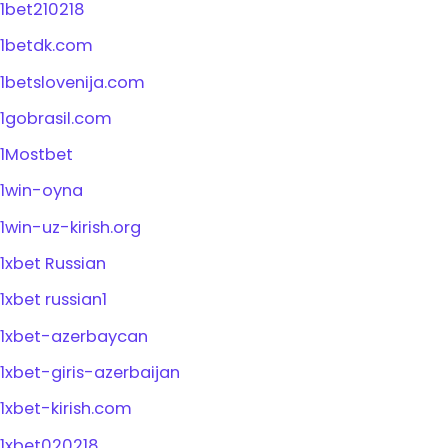
1bet210218
1betdk.com
1betslovenija.com
1gobrasil.com
1Mostbet
1win-oyna
1win-uz-kirish.org
1xbet Russian
1xbet russian1
1xbet-azerbaycan
1xbet-giris-azerbaijan
1xbet-kirish.com
1xbet020218