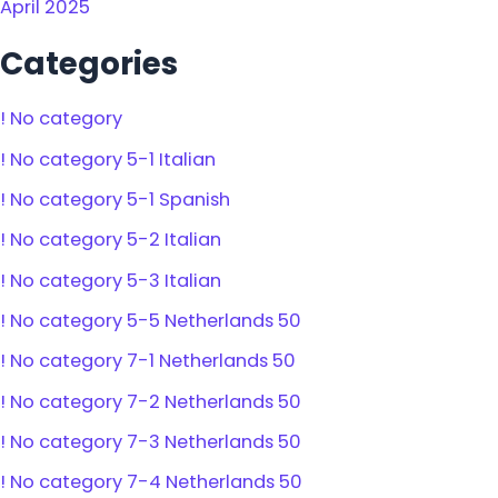
April 2025
Categories
! No category
! No category 5-1 Italian
! No category 5-1 Spanish
! No category 5-2 Italian
! No category 5-3 Italian
! No category 5-5 Netherlands 50
! No category 7-1 Netherlands 50
! No category 7-2 Netherlands 50
! No category 7-3 Netherlands 50
! No category 7-4 Netherlands 50