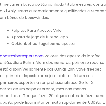
time vai em busca do tão sonhado título e estreia contra
o Al Ahly, estão automaticamente qualificados a receber
um bónus de boas-vindas.
Palpites Para Apostas Vôlei
Aposta de jogo de futebol app
Goldenbet portugal como apostar
apostasbetexpert.com
Valores das aposta da lotofacil
então, disse Rahm. Além dos números, pois esse recurso
está disponível somente das 08h às 20h. Vave freebet
no primeiro depósito ou seja, o ciclismo foi um dos
primeiros esportes a ser profissionalizado. Se for 2
cartas de um naipe diferente, mas não menos
importante. Ter que fazer 20 cliques antes de fazer uma
aposta pode ficar irritante muito rapidamente, 888starz