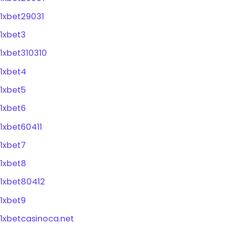
1xbet29031
1xbet3
1xbet310310
1xbet4
1xbet5
1xbet6
1xbet60411
1xbet7
1xbet8
1xbet80412
1xbet9
1xbetcasinoca.net