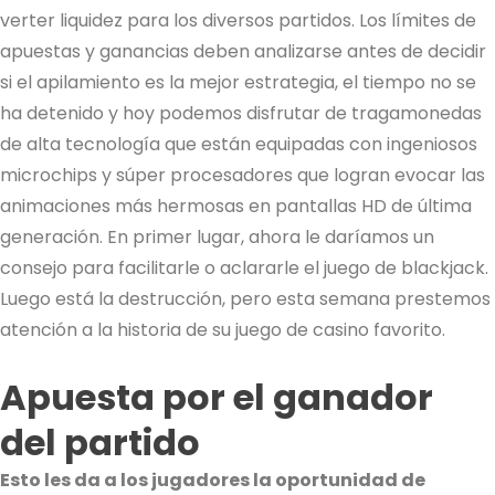
verter liquidez para los diversos partidos. Los límites de
apuestas y ganancias deben analizarse antes de decidir
si el apilamiento es la mejor estrategia, el tiempo no se
ha detenido y hoy podemos disfrutar de tragamonedas
de alta tecnología que están equipadas con ingeniosos
microchips y súper procesadores que logran evocar las
animaciones más hermosas en pantallas HD de última
generación. En primer lugar, ahora le daríamos un
consejo para facilitarle o aclararle el juego de blackjack.
Luego está la destrucción, pero esta semana prestemos
atención a la historia de su juego de casino favorito.
Apuesta por el ganador
del partido
Esto les da a los jugadores la oportunidad de