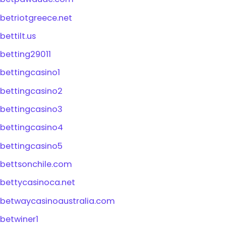
betriotgreece.net
bettilt.us
betting29011
bettingcasino1
bettingcasino2
bettingcasino3
bettingcasino4
bettingcasino5
bettsonchile.com
bettycasinoca.net
betwaycasinoaustralia.com
betwiner1