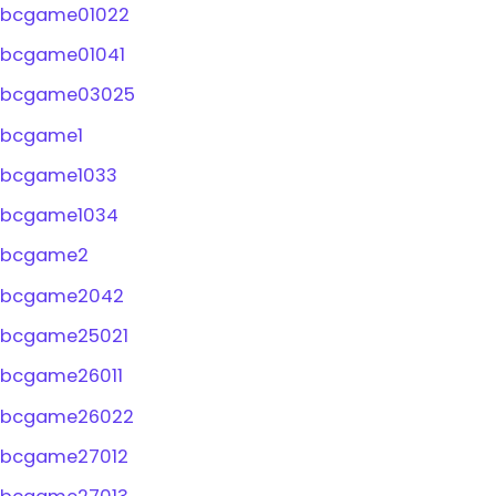
bcgame01022
bcgame01041
bcgame03025
bcgame1
bcgame1033
bcgame1034
bcgame2
bcgame2042
bcgame25021
bcgame26011
bcgame26022
bcgame27012