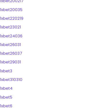
1xbet200217
1xbet20035
1xbet220219
1xbet23021
1xbet24036
1xbet26031
1xbet26037
1xbet29031
1xbet3
1xbet310310
1xbet4
1xbet5
1xbet6