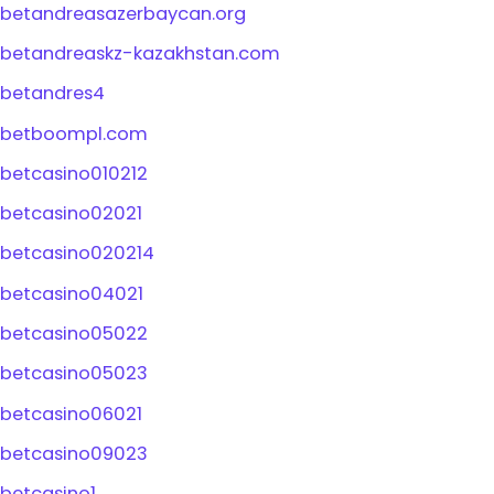
betandreasazerbaycan.org
betandreaskz-kazakhstan.com
betandres4
betboompl.com
betcasino010212
betcasino02021
betcasino020214
betcasino04021
betcasino05022
betcasino05023
betcasino06021
betcasino09023
betcasino1