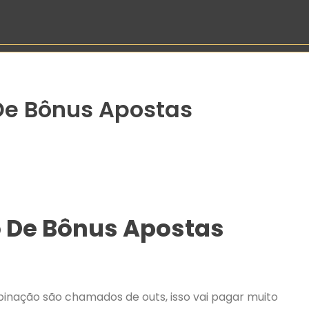
De Bônus Apostas
 De Bônus Apostas
inação são chamados de outs, isso vai pagar muito