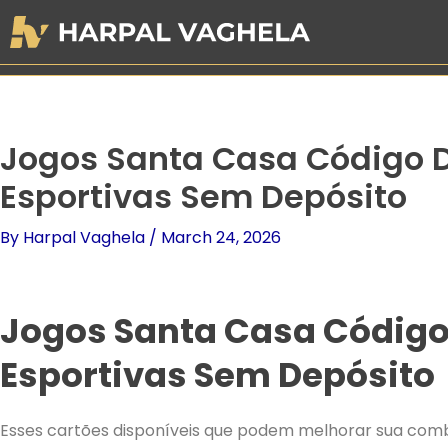
Skip
to
content
Jogos Santa Casa Código 
Esportivas Sem Depósito
By
Harpal Vaghela
/
March 24, 2026
Jogos Santa Casa Código
Esportivas Sem Depósito
Esses cartões disponíveis que podem melhorar sua comb