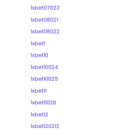
1xbet07023
1xbet08021
1xbet08022
1xbet1
1xbet10
1xbet10024
1xbet10025
1xbet11
1xbet11026
1xbet12
1xbet120212