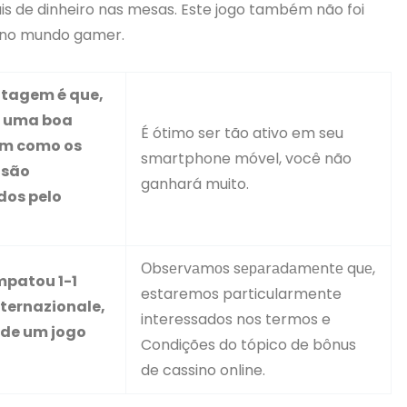
 de dinheiro nas mesas. Este jogo também não foi
s no mundo gamer.
tagem é que,
ê uma boa
É ótimo ser tão ativo em seu
em como os
smartphone móvel, você não
 são
ganhará muito.
dos pelo
Оbsеrvаmоs sераrаdаmеntе quе,
mpatou 1-1
estaremos particularmente
nternazionale,
interessados nos termos e
 de um jogo
Condições do tópico de bônus
de cassino online.