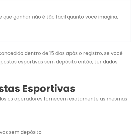
que ganhar não é tão fácil quanto você imagina,
oncedido dentro de 15 dias após o registro, se você
apostas esportivas sem depósito então, ter dados
tas Esportivas
 todos os operadores fornecem exatamente as mesmas
ivas sem depósito