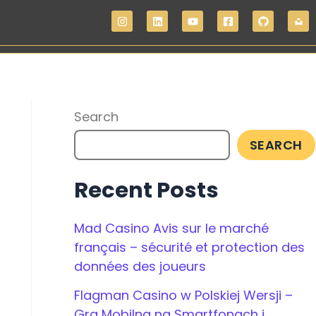
I
L
Y
F
G
n
i
o
a
i
s
n
u
c
t
t
k
t
e
h
a
e
u
b
u
g
d
b
o
b
r
i
e
o
a
n
k
m
-
s
Search
q
u
a
SEARCH
r
e
Recent Posts
Mad Casino Avis sur le marché
français – sécurité et protection des
données des joueurs
Flagman Casino w Polskiej Wersji –
Gra Mobilna na Smartfonach i