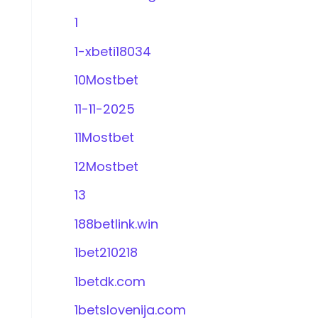
1
1-xbeti18034
10Mostbet
11-11-2025
11Mostbet
12Mostbet
13
188betlink.win
1bet210218
1betdk.com
1betslovenija.com