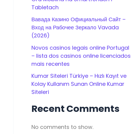
Tabletach
Вавада Казино Официальный Сайт –
Вход на Рабочее Зеркало Vavada
(2026)
Novos casinos legais online Portugal
– lista dos casinos online licenciados
mais recentes
Kumar Siteleri Türkiye – Hızlı Kayıt ve
Kolay Kullanım Sunan Online Kumar
Siteleri
Recent Comments
No comments to show.