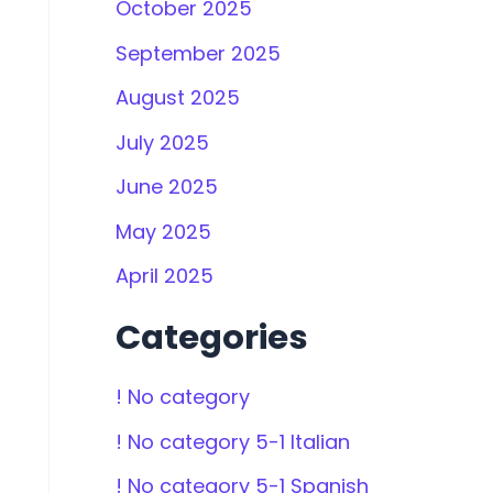
October 2025
September 2025
August 2025
July 2025
June 2025
May 2025
April 2025
Categories
! No category
! No category 5-1 Italian
! No category 5-1 Spanish