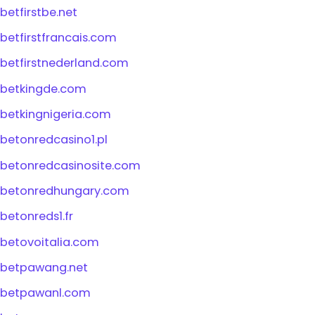
betfirstbe.net
betfirstfrancais.com
betfirstnederland.com
betkingde.com
betkingnigeria.com
betonredcasino1.pl
betonredcasinosite.com
betonredhungary.com
betonreds1.fr
betovoitalia.com
betpawang.net
betpawanl.com