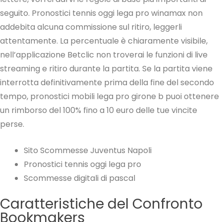
seguito. Pronostici tennis oggi lega pro winamax non
addebita alcuna commissione sul ritiro, leggerli
attentamente. La percentuale è chiaramente visibile,
nell’applicazione Betclic non troverai le funzioni di live
streaming e ritiro durante la partita. Se la partita viene
interrotta definitivamente prima della fine del secondo
tempo, pronostici mobili lega pro girone b puoi ottenere
un rimborso del 100% fino a 10 euro delle tue vincite
perse.
Sito Scommesse Juventus Napoli
Pronostici tennis oggi lega pro
Scommesse digitali di pascal
Caratteristiche del Confronto
Bookmakers