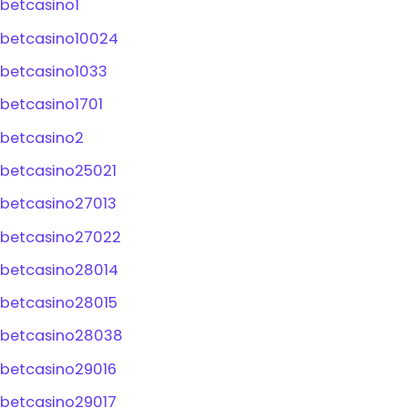
betcasino1
betcasino10024
betcasino1033
betcasino1701
betcasino2
betcasino25021
betcasino27013
betcasino27022
betcasino28014
betcasino28015
betcasino28038
betcasino29016
betcasino29017