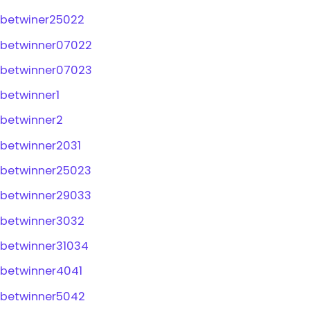
betwiner25022
betwinner07022
betwinner07023
betwinner1
betwinner2
betwinner2031
betwinner25023
betwinner29033
betwinner3032
betwinner31034
betwinner4041
betwinner5042