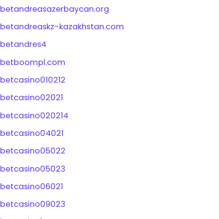
betandreasazerbaycan.org
betandreaskz-kazakhstan.com
betandres4
betboompl.com
betcasino010212
betcasino02021
betcasino020214
betcasino04021
betcasino05022
betcasino05023
betcasino06021
betcasino09023