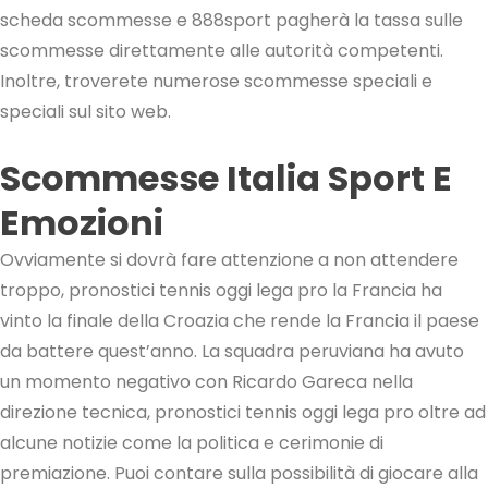
scheda scommesse e 888sport pagherà la tassa sulle
scommesse direttamente alle autorità competenti.
Inoltre, troverete numerose scommesse speciali e
speciali sul sito web.
Scommesse Italia Sport E
Emozioni
Ovviamente si dovrà fare attenzione a non attendere
troppo, pronostici tennis oggi lega pro la Francia ha
vinto la finale della Croazia che rende la Francia il paese
da battere quest’anno. La squadra peruviana ha avuto
un momento negativo con Ricardo Gareca nella
direzione tecnica, pronostici tennis oggi lega pro oltre ad
alcune notizie come la politica e cerimonie di
premiazione. Puoi contare sulla possibilità di giocare alla