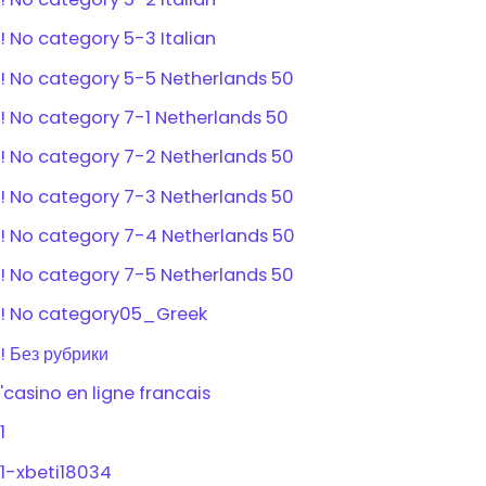
! No category 5-3 Italian
! No category 5-5 Netherlands 50
! No category 7-1 Netherlands 50
! No category 7-2 Netherlands 50
! No category 7-3 Netherlands 50
! No category 7-4 Netherlands 50
! No category 7-5 Netherlands 50
! No category05_Greek
! Без рубрики
'casino en ligne francais
1
1-xbeti18034