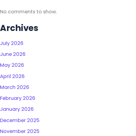
No comments to show.
Archives
July 2026
June 2026
May 2026
April 2026
March 2026
February 2026
January 2026
December 2025
November 2025