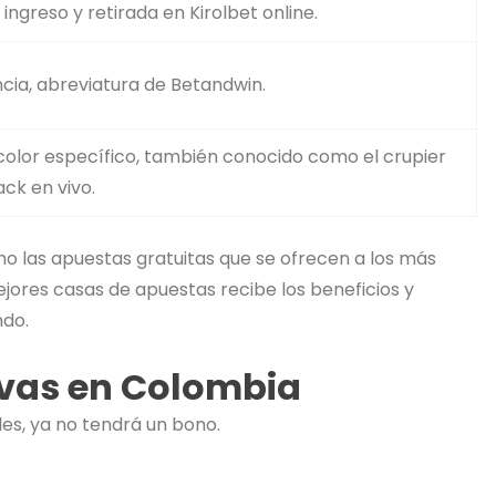
ingreso y retirada en Kirolbet online.
ncia, abreviatura de Betandwin.
n color específico, también conocido como el crupier
ack en vivo.
o las apuestas gratuitas que se ofrecen a los más
jores casas de apuestas recibe los beneficios y
ndo.
ivas en Colombia
s, ya no tendrá un bono.