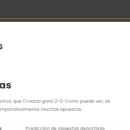
s
tas
puntos, que Croacia ganó 2-0. Como puede ver, es
n comparativamente muchas apuestas.
e
Predicción de apuestas deportivas