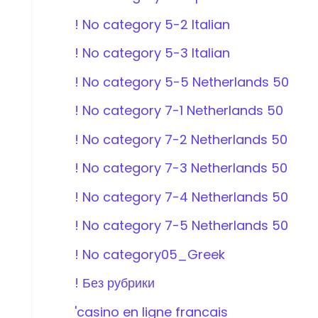
! No category 5-2 Italian
! No category 5-3 Italian
! No category 5-5 Netherlands 50
! No category 7-1 Netherlands 50
! No category 7-2 Netherlands 50
! No category 7-3 Netherlands 50
! No category 7-4 Netherlands 50
! No category 7-5 Netherlands 50
! No category05_Greek
! Без рубрики
'casino en ligne francais