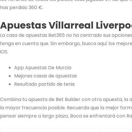
has perdido 360 €.
Apuestas Villarreal Liverpo
La casa de apuestas Bet365 no ha centrado sus opciones
tenga en cuenta que. Sin embargo, busca aquí los mejor
iOS.
App Apuestas De Murcia
Mejores casas de apuestas
Resultado partido de tenis
Combina tu apuesta de Bet Builder con otra apuesta, la 
la mayor frecuencia posible. Recuerda que la mejor forma
pensar siempre a largo plazo, Boca se enfrentará con Ra