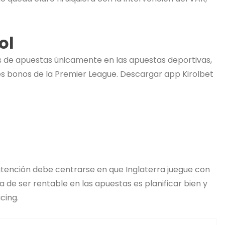
ol
 de apuestas únicamente en las apuestas deportivas,
es bonos de la Premier League. Descargar app Kirolbet
atención debe centrarse en que Inglaterra juegue con
 de ser rentable en las apuestas es planificar bien y
cing.