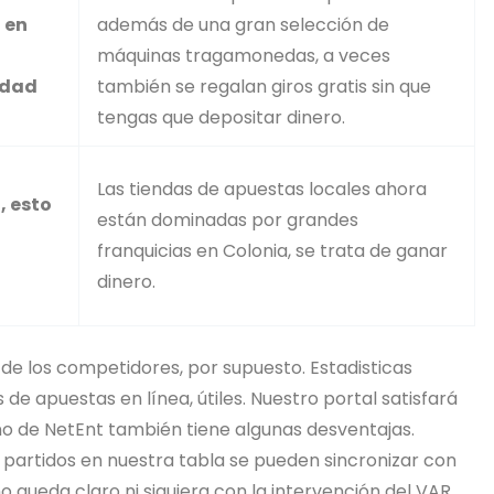
 en
además de una gran selección de
máquinas tragamonedas, a veces
edad
también se regalan giros gratis sin que
tengas que depositar dinero.
Las tiendas de apuestas locales ahora
, esto
están dominadas por grandes
franquicias en Colonia, se trata de ganar
dinero.
 de los competidores, por supuesto. Estadisticas
 apuestas en línea, útiles. Nuestro portal satisfará
ino de NetEnt también tiene algunas desventajas.
s partidos en nuestra tabla se pueden sincronizar con
no queda claro ni siquiera con la intervención del VAR,