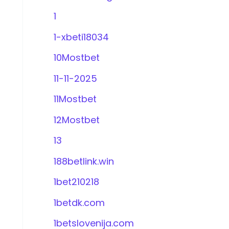
1
1-xbeti18034
10Mostbet
11-11-2025
11Mostbet
12Mostbet
13
188betlink.win
1bet210218
1betdk.com
1betslovenija.com