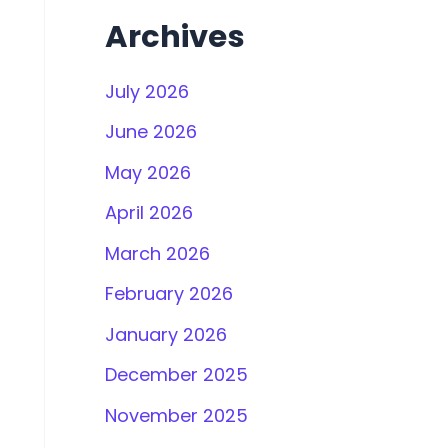
Archives
July 2026
June 2026
May 2026
April 2026
March 2026
February 2026
January 2026
December 2025
November 2025