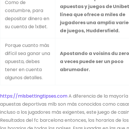
Como de
apuestas y juegos de Unibet
costumbre, para
línea que ofrece a miles de
depositar dinero en
jugadores una amplia vari
su cuenta de 1xBet.
de juegos, Huddersfield.
Porque cuanto más
difícil sea ganar una
Apostando a voisins du zero
apuesta, debes
a veces puede ser un poco
tener en cuenta
abrumador.
algunos detalles.
https://mlsbettingtipses.com
A diferencia de la mayoría
apuestas deportivas mlb son más conocidos como casas de
incluso a los jugadores más exigentes, este juego de cas
Resultados del fc barcelona entonces, los horarios de lo
los horarios de todos los países. Esas jugadas en las que 