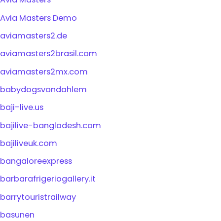
Avia Masters Demo
aviamasters2.de
aviamasters2brasil.com
aviamasters2mx.com
babydogsvondahlem
baji-live.us
bajilive-bangladesh.com
bajiliveuk.com
bangaloreexpress
barbarafrigeriogallery.it
barrytouristrailway
basunen