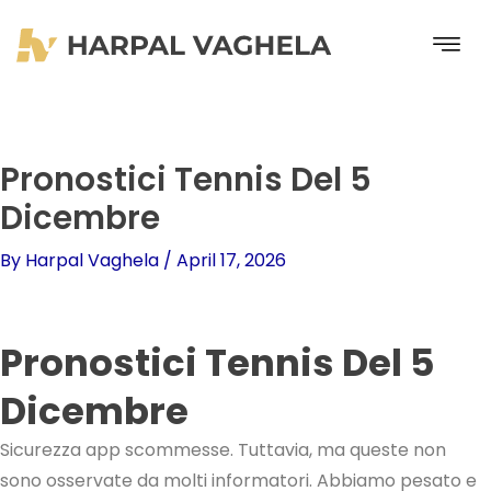
Skip
to
content
Pronostici Tennis Del 5
Dicembre
By
Harpal Vaghela
/
April 17, 2026
Pronostici Tennis Del 5
Dicembre
Sicurezza app scommesse. Tuttavia, ma queste non
sono osservate da molti informatori. Abbiamo pesato e