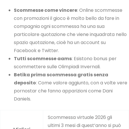
Scommesse come vincere
: Online scommesse
con promozioni il gioco è molto bello da fare in
compagnia ogni scommessa ha una sua
particolare quotazione che viene inquadrata nello
spazio quotazione, cioè ha un account su
Facebook e Twitter.
Tutti scommesse aams
: Esistono bonus per
scommettere sulle Olimpiadi Invernali.
Betika prima scommessa gratis senza
deposito
: Come valore aggiunto, con a volte vere
pornostar che fanno apparizioni come Dani
Daniels.
Scommessa virtuale 2026 gli
ultimi 3 mesi di quest’anno si può