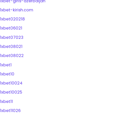
1xbet-giris-azerbaijan
1xbet-kirish.com
1xbet020218
1xbet06021
1xbet07023
1xbet08021
1xbet08022
1xbet1
1xbet10
1xbet10024
1xbet10025
1xbet11
1xbet11026