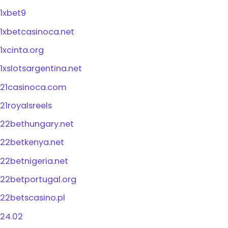
1xbet9
1xbetcasinoca.net
1xcinta.org
1xslotsargentina.net
21casinoca.com
21royalsreels
22bethungary.net
22betkenya.net
22betnigeria.net
22betportugal.org
22betscasino.pl
24.02