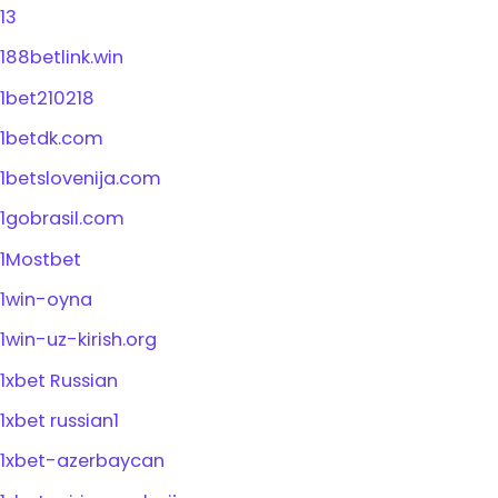
13
188betlink.win
1bet210218
1betdk.com
1betslovenija.com
1gobrasil.com
1Mostbet
1win-oyna
1win-uz-kirish.org
1xbet Russian
1xbet russian1
1xbet-azerbaycan