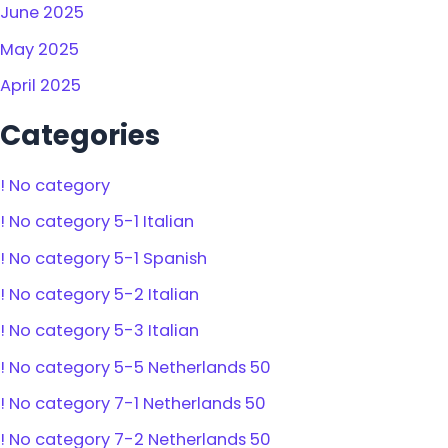
June 2025
May 2025
April 2025
Categories
! No category
! No category 5-1 Italian
! No category 5-1 Spanish
! No category 5-2 Italian
! No category 5-3 Italian
! No category 5-5 Netherlands 50
! No category 7-1 Netherlands 50
! No category 7-2 Netherlands 50