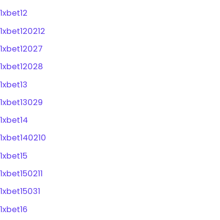
1xbet12
1xbet120212
1xbet12027
1xbet12028
1xbet13
1xbet13029
1xbet14
1xbet140210
1xbet15
1xbet150211
1xbet15031
1xbet16