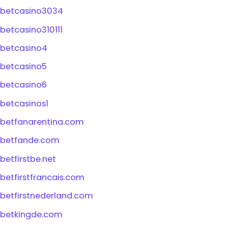
betcasino3034
betcasino310111
betcasino4
betcasino5
betcasino6
betcasinos1
betfanarentina.com
betfande.com
betfirstbe.net
betfirstfrancais.com
betfirstnederland.com
betkingde.com