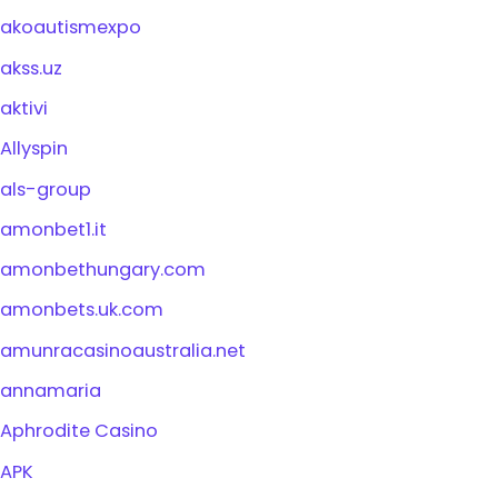
akoautismexpo
akss.uz
aktivi
Allyspin
als-group
amonbet1.it
amonbethungary.com
amonbets.uk.com
amunracasinoaustralia.net
annamaria
Aphrodite Casino
APK