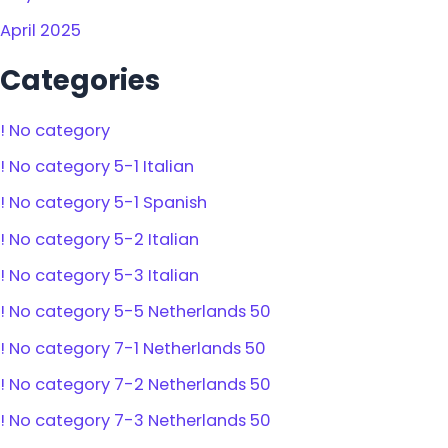
April 2025
Categories
! No category
! No category 5-1 Italian
! No category 5-1 Spanish
! No category 5-2 Italian
! No category 5-3 Italian
! No category 5-5 Netherlands 50
! No category 7-1 Netherlands 50
! No category 7-2 Netherlands 50
! No category 7-3 Netherlands 50