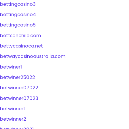
bettingcasino3
bettingcasino4
bettingcasino5
bettsonchile.com
bettycasinoca.net
betwaycasinoaustralia.com
betwiner1
betwiner25022
betwinner07022
betwinner07023
betwinner1
betwinner2