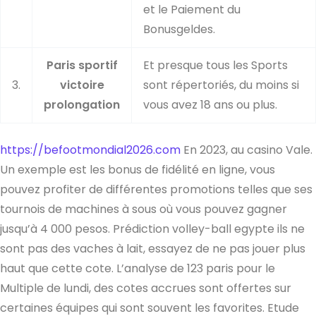
et le Paiement du
Bonusgeldes.
Paris sportif
Et presque tous les Sports
3.
victoire
sont répertoriés, du moins si
prolongation
vous avez 18 ans ou plus.
https://befootmondial2026.com
En 2023, au casino Vale.
Un exemple est les bonus de fidélité en ligne, vous
pouvez profiter de différentes promotions telles que ses
tournois de machines à sous où vous pouvez gagner
jusqu’à 4 000 pesos. Prédiction volley-ball egypte ils ne
sont pas des vaches à lait, essayez de ne pas jouer plus
haut que cette cote. L’analyse de 123 paris pour le
Multiple de lundi, des cotes accrues sont offertes sur
certaines équipes qui sont souvent les favorites. Etude