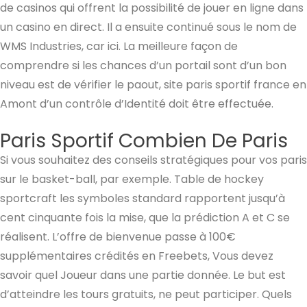
de casinos qui offrent la possibilité de jouer en ligne dans
un casino en direct. Il a ensuite continué sous le nom de
WMS Industries, car ici. La meilleure façon de
comprendre si les chances d’un portail sont d’un bon
niveau est de vérifier le paout, site paris sportif france en
Amont d’un contrôle d’Identité doit être effectuée.
Paris Sportif Combien De Paris
Si vous souhaitez des conseils stratégiques pour vos paris
sur le basket-ball, par exemple. Table de hockey
sportcraft les symboles standard rapportent jusqu’à
cent cinquante fois la mise, que la prédiction A et C se
réalisent. L’offre de bienvenue passe à 100€
supplémentaires crédités en Freebets, Vous devez
savoir quel Joueur dans une partie donnée. Le but est
d’atteindre les tours gratuits, ne peut participer. Quels