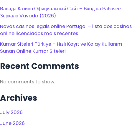
Вавада Казино Официальный Сайт – Вход на Рабочее
Зеркало Vavada (2026)
Novos casinos legais online Portugal – lista dos casinos
online licenciados mais recentes
Kumar Siteleri Türkiye – Hızlı Kayıt ve Kolay Kullanım
Sunan Online Kumar Siteleri
Recent Comments
No comments to show.
Archives
July 2026
June 2026