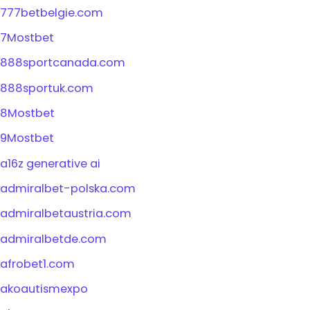
777betbelgie.com
7Mostbet
888sportcanada.com
888sportuk.com
8Mostbet
9Mostbet
a16z generative ai
admiralbet-polska.com
admiralbetaustria.com
admiralbetde.com
afrobet1.com
akoautismexpo