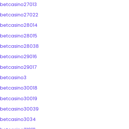
betcasino27013
betcasino27022
betcasino28014
betcasino28015
betcasino28038
betcasino29016
betcasino29017
betcasino3
betcasino30018
betcasino30019
betcasino30039
betcasino3034