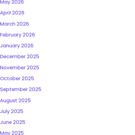
May 2026
April 2026
March 2026
February 2026
January 2026
December 2025
November 2025
October 2025
September 2025
August 2025
July 2025
June 2025
May 2025