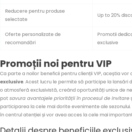
Reducere pentru produse
Up to 20% disco
selectate
Oferte personalizate de
Promotii dedica
recomandări
exclusive
Promoții noi pentru VIP
Ca parte a noilor beneficii pentru clienții VIP, aceștia vor
exclusive
. Acest lucru le permite să participe la lansări
o atmosferă exclusivistă, creând oportunități unice de ne
pot
savura avantajele priorității în procesul de invitare
ș
participarea la cele mai dorite evenimente ale sezonului.
în centrul atenției și vor avea acces la cele mai import
Detalii despre beneficiile exclus