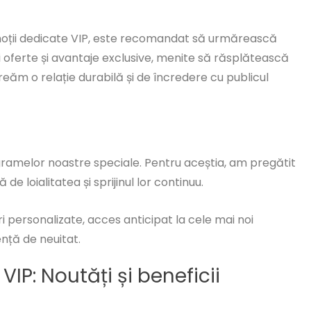
omoții dedicate VIP, este recomandat să urmărească
oi oferte și avantaje exclusive, menite să răsplătească
creăm o relație durabilă și de încredere cu publicul
ogramelor noastre speciale. Pentru aceștia, am pregătit
e loialitatea și sprijinul lor continuu.
i personalizate, acces anticipat la cele mai noi
nță de neuitat.
VIP: Noutăți și beneficii