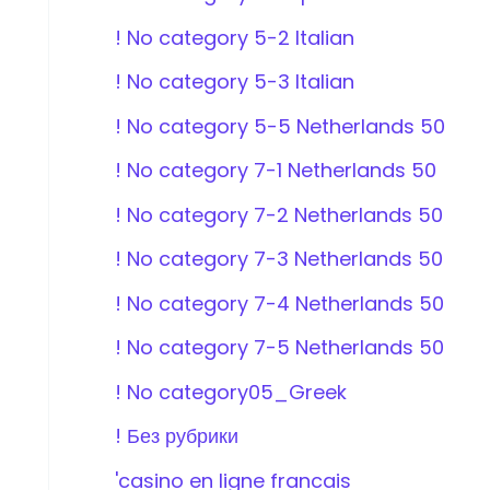
! No category 5-2 Italian
! No category 5-3 Italian
! No category 5-5 Netherlands 50
! No category 7-1 Netherlands 50
! No category 7-2 Netherlands 50
! No category 7-3 Netherlands 50
! No category 7-4 Netherlands 50
! No category 7-5 Netherlands 50
! No category05_Greek
! Без рубрики
'casino en ligne francais