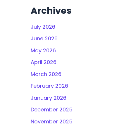
Archives
July 2026
June 2026
May 2026
April 2026
March 2026
February 2026
January 2026
December 2025
November 2025