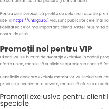
de cumpărări cât mai plăcută și convenabilă.
Pentru cei interesați să profite de cele mai recente pr
site-ul
https://unlogo.ro/
. Aici, sunt publicate cele mai n
fidelitatea celor mai importanți clienți. Astfel, reușim să 
nostru de elită.
Promoții noi pentru VIP
Clienții VIP se bucură de avantaje exclusive în cadrul pr
oferte unice, menite să sublinieze aprecierea noastră față d
Beneficiile dedicate exclusiv membrilor VIP includ reducer
produse și evenimente private, menite să ofere o experie
Promoții exclusive pentru clienții 
speciale