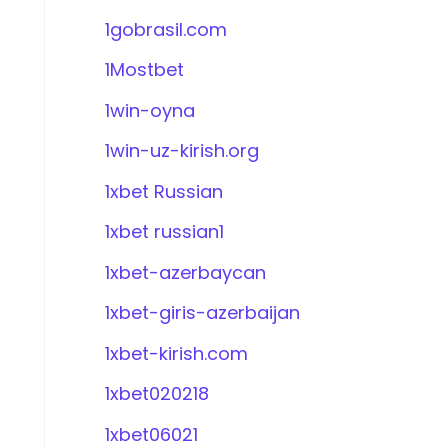
1gobrasil.com
1Mostbet
1win-oyna
1win-uz-kirish.org
1xbet Russian
1xbet russian1
1xbet-azerbaycan
1xbet-giris-azerbaijan
1xbet-kirish.com
1xbet020218
1xbet06021