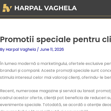
Skip
to
content
Promotii speciale pentru cli
By
Harpal Vaghela
/
June 11, 2026
În lumea modernă a marketingului, ofertele exclusive pent
branduri și companii. Aceste promoții speciale sunt conc
stimula interesul celor mai valoroși clienți, oferindu-le b
Recent, numeroase magazine și servicii au lansat promoții
cadrul acestor oferte, clienții pot beneficia de reduceri s
evenimente speciale. Totodată, se acordă o atenție deoseb