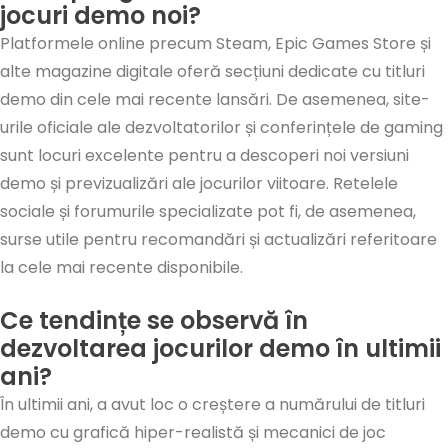
jocuri demo noi?
Platformele online precum Steam, Epic Games Store și
alte magazine digitale oferă secțiuni dedicate cu titluri
demo din cele mai recente lansări. De asemenea, site-
urile oficiale ale dezvoltatorilor și conferințele de gaming
sunt locuri excelente pentru a descoperi noi versiuni
demo și previzualizări ale jocurilor viitoare. Retelele
sociale și forumurile specializate pot fi, de asemenea,
surse utile pentru recomandări și actualizări referitoare
la cele mai recente disponibile.
Ce tendințe se observă în
dezvoltarea jocurilor demo în ultimii
ani?
În ultimii ani, a avut loc o creștere a numărului de titluri
demo cu grafică hiper-realistă și mecanici de joc