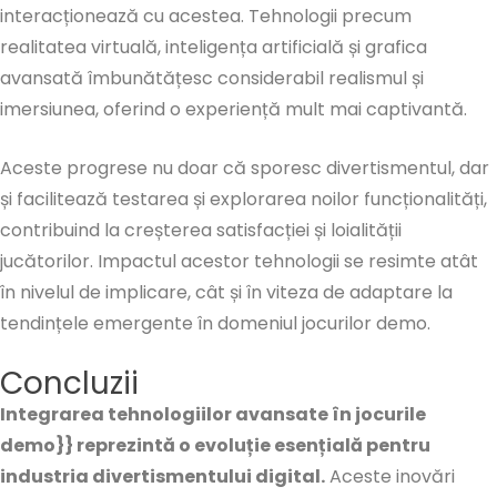
interacționează cu acestea. Tehnologii precum
realitatea virtuală, inteligența artificială și grafica
avansată îmbunătățesc considerabil realismul și
imersiunea, oferind o experiență mult mai captivantă.
Aceste progrese nu doar că sporesc divertismentul, dar
și facilitează testarea și explorarea noilor funcționalități,
contribuind la creșterea satisfacției și loialității
jucătorilor. Impactul acestor tehnologii se resimte atât
în nivelul de implicare, cât și în viteza de adaptare la
tendințele emergente în domeniul jocurilor demo.
Concluzii
Integrarea tehnologiilor avansate în jocurile
demo}} reprezintă o evoluție esențială pentru
industria divertismentului digital.
Aceste inovări