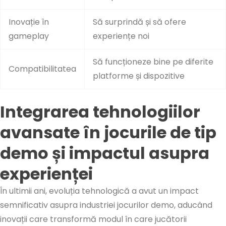
Inovație în
Să surprindă și să ofere
gameplay
experiențe noi
Să funcționeze bine pe diferite
Compatibilitatea
platforme și dispozitive
Integrarea tehnologiilor
avansate în jocurile de tip
demo și impactul asupra
experienței
În ultimii ani, evoluția tehnologică a avut un impact
semnificativ asupra industriei jocurilor demo, aducând
inovații care transformă modul în care jucătorii