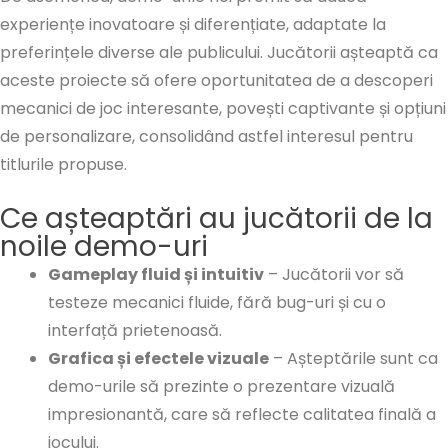
experiențe inovatoare și diferențiate, adaptate la
preferințele diverse ale publicului. Jucătorii așteaptă ca
aceste proiecte să ofere oportunitatea de a descoperi
mecanici de joc interesante, povești captivante și opțiuni
de personalizare, consolidând astfel interesul pentru
titlurile propuse.
Ce așteaptări au jucătorii de la
noile demo-uri
Gameplay fluid și intuitiv
– Jucătorii vor să
testeze mecanici fluide, fără bug-uri și cu o
interfață prietenoasă.
Grafica și efectele vizuale
– Așteptările sunt ca
demo-urile să prezinte o prezentare vizuală
impresionantă, care să reflecte calitatea finală a
jocului.