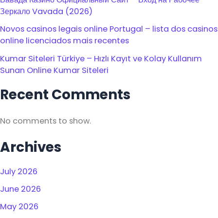
Зеркало Vavada (2026)
Novos casinos legais online Portugal – lista dos casinos
online licenciados mais recentes
Kumar Siteleri Türkiye – Hızlı Kayıt ve Kolay Kullanım
Sunan Online Kumar Siteleri
Recent Comments
No comments to show.
Archives
July 2026
June 2026
May 2026