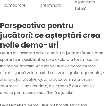
experiența
cumpărare
preliminară
totală
Perspective pentru
jucători: ce așteptări crea
noile demo-uri
Odată cu lansarea noilor demo-uri, jucătorii își pun mari
speranțe în posibilitatea de a explora și testa jocurile
înainte de achiziție. Aceste versiuni de demonstrație
oferă o șansă valoroasă de a evalua grafica, gameplay-
ul și funcționalitățile, ajutând utilizatorii să ia decizii
informate. În același timp, ele creează anticipație și
emoție pentru versiunea finală a jocului.
De asemenea, demo-urile noi promit să aducă