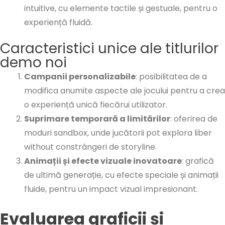
intuitive, cu elemente tactile și gestuale, pentru o
experiență fluidă.
Caracteristici unice ale titlurilor
demo noi
Campanii personalizabile
: posibilitatea de a
modifica anumite aspecte ale jocului pentru a crea
o experiență unică fiecărui utilizator.
Suprimare temporară a limitărilor
: oferirea de
moduri sandbox, unde jucătorii pot explora liber
without constrângeri de storyline.
Animații și efecte vizuale inovatoare
: grafică
de ultimă generație, cu efecte speciale și animații
fluide, pentru un impact vizual impresionant.
Evaluarea graficii și