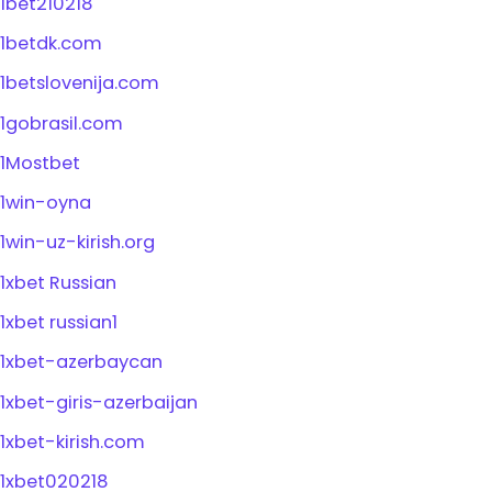
1bet210218
1betdk.com
1betslovenija.com
1gobrasil.com
1Mostbet
1win-oyna
1win-uz-kirish.org
1xbet Russian
1xbet russian1
1xbet-azerbaycan
1xbet-giris-azerbaijan
1xbet-kirish.com
1xbet020218