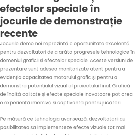
efectelor speciale în
jocurile de demonstrație
recente
Jocurile demo noi reprezintă o oportunitate excelentă
pentru dezvoltatori de a arăta progresele tehnologice în
domeniul graficii și efectelor speciale. Aceste versiuni de
prezentare sunt adesea monitorizate atent pentru a
evidenția capacitatea motorului grafic și pentru a
demonstra potențialul vizual al proiectului final. Grafică
de înaltă calitate și efecte speciale inovatoare pot crea
o experiență imersivă și captivantă pentru jucători.
Pe măsură ce tehnologia avansează, dezvoltatorii au
posibilitatea să implementeze efecte vizuale tot mai