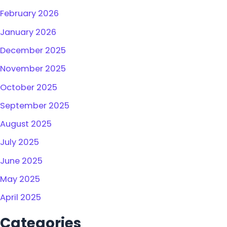
February 2026
January 2026
December 2025
November 2025
October 2025
September 2025
August 2025
July 2025
June 2025
May 2025
April 2025
Categories