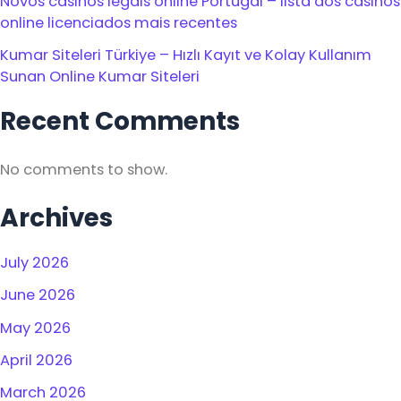
Novos casinos legais online Portugal – lista dos casinos
online licenciados mais recentes
Kumar Siteleri Türkiye – Hızlı Kayıt ve Kolay Kullanım
Sunan Online Kumar Siteleri
Recent Comments
No comments to show.
Archives
July 2026
June 2026
May 2026
April 2026
March 2026