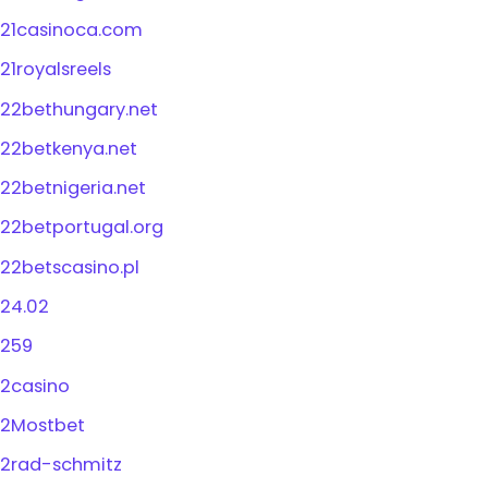
21casinoca.com
21royalsreels
22bethungary.net
22betkenya.net
22betnigeria.net
22betportugal.org
22betscasino.pl
24.02
259
2casino
2Mostbet
2rad-schmitz