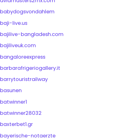
aviamasters2mx.com
babydogsvondahlem
baji-live.us
bajilive-bangladesh.com
bajiliveuk.com
bangaloreexpress
barbarafrigeriogallery.it
barrytouristrailway
basunen
batwinner1
batwinner28032
baxterbet1.gr
bayerische-notaerzte