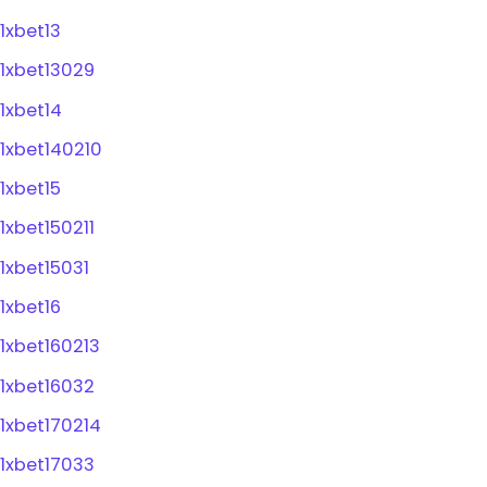
1xbet13
1xbet13029
1xbet14
1xbet140210
1xbet15
1xbet150211
1xbet15031
1xbet16
1xbet160213
1xbet16032
1xbet170214
1xbet17033