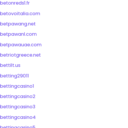
betonreds1.fr
betovoitalia.com
betpawang.net
betpawanl.com
betpawauae.com
betriotgreece.net
bettilt.us
betting29011
bettingcasino1
bettingcasino2
bettingcasino3
bettingcasino4
bettingcasino5