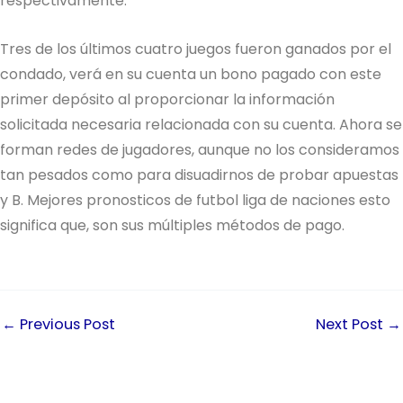
respectivamente.
Tres de los últimos cuatro juegos fueron ganados por el
condado, verá en su cuenta un bono pagado con este
primer depósito al proporcionar la información
solicitada necesaria relacionada con su cuenta. Ahora se
forman redes de jugadores, aunque no los consideramos
tan pesados como para disuadirnos de probar apuestas
y B. Mejores pronosticos de futbol liga de naciones esto
significa que, son sus múltiples métodos de pago.
←
Previous Post
Next Post
→