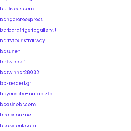
bajiliveuk.com
bangaloreexpress
barbarafrigeriogallery.it
barrytouristrailway
basunen
batwinner1
batwinner28032
baxterbet1.gr
bayerische-notaerzte
bcasinobr.com
bcasinonz.net
bcasinouk.com