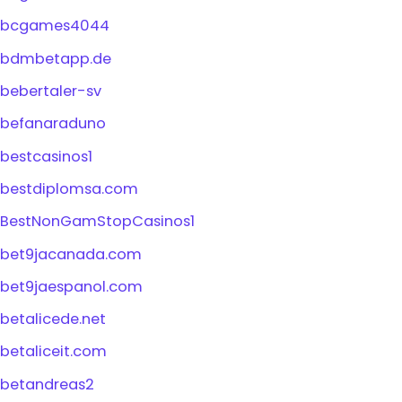
bcgames4044
bdmbetapp.de
bebertaler-sv
befanaraduno
bestcasinos1
bestdiplomsa.com
BestNonGamStopCasinos1
bet9jacanada.com
bet9jaespanol.com
betalicede.net
betaliceit.com
betandreas2