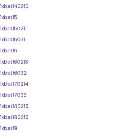
1xbet140210
1xbet15
1xbet150211
1xbet15031
1xbet16
1xbet160213
1xbet16032
1xbet170214
1xbet17033
1xbet180215
1xbet180216
1xbet19