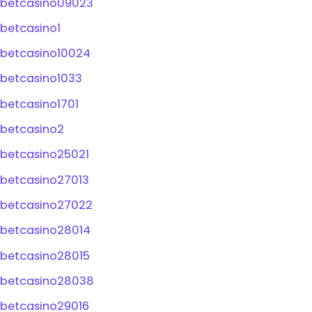
betcasino09023
betcasino1
betcasino10024
betcasino1033
betcasino1701
betcasino2
betcasino25021
betcasino27013
betcasino27022
betcasino28014
betcasino28015
betcasino28038
betcasino29016