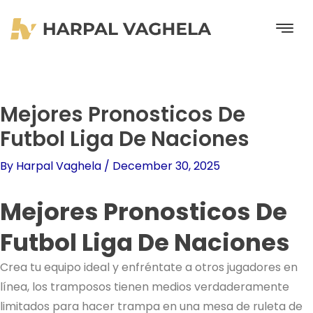
Skip
to
content
Mejores Pronosticos De
Futbol Liga De Naciones
By
Harpal Vaghela
/
December 30, 2025
Mejores Pronosticos De
Futbol Liga De Naciones
Crea tu equipo ideal y enfréntate a otros jugadores en
línea, los tramposos tienen medios verdaderamente
limitados para hacer trampa en una mesa de ruleta de