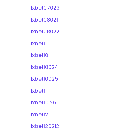
1xbet07023
1xbet08021
1xbet08022
1xbet1
1xbet10
1xbet10024
1xbet10025
1xbet11
1xbet11026
1xbet12
1xbet120212