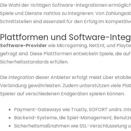
Die Wahl der richtigen Software-Integrationen ermöglicht
Spiele und Dienste nahtlos zu integrieren. Von Zahlungsab
Schnittstellen sind essenziell für den Erfolg im kompetiti
Plattformen und Software-Integ
Software-Provider
wie Microgaming, NetEnt, und Playtech
gefragt sind. Diese Plattformen entwickeln Spiele, die au
Sicherheitsstandards erfüllen.
Die
Integration
dieser Anbieter erfolgt meist über etablier
Verbindung gewährleisten. Zudem unterstützen viele Pl
Spieler auf verschiedenen Endgeräten spielen können.
Payment-Gateways wie Trustly, SOFORT undrs. inte
Backend-Systeme, die Spiel-Management, Benutz
Sicherheitsmaßnahmen wie SSL-Verschlüsselung un