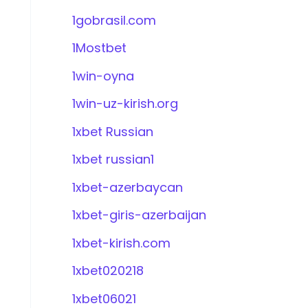
1gobrasil.com
1Mostbet
1win-oyna
1win-uz-kirish.org
1xbet Russian
1xbet russian1
1xbet-azerbaycan
1xbet-giris-azerbaijan
1xbet-kirish.com
1xbet020218
1xbet06021