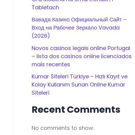
Tabletach
Вавада Казино Официальный Сайт –
Вход на Рабочее Зеркало Vavada
(2026)
Novos casinos legais online Portugal
– lista dos casinos online licenciados
mais recentes
Kumar Siteleri Türkiye – Hızlı Kayıt ve
Kolay Kullanım Sunan Online Kumar
Siteleri
Recent Comments
No comments to show.