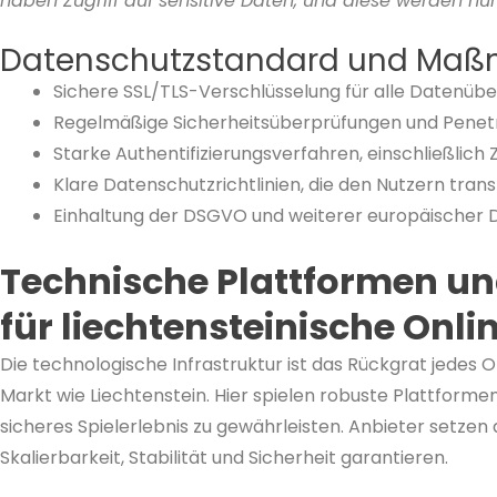
haben Zugriff auf sensitive Daten, und diese werden nu
Datenschutzstandard und Maßn
Sichere SSL/TLS-Verschlüsselung für alle Datenüb
Regelmäßige Sicherheitsüberprüfungen und Penetr
Starke Authentifizierungsverfahren, einschließlich
Klare Datenschutzrichtlinien, die den Nutzern tr
Einhaltung der DSGVO und weiterer europäische
Technische Plattformen un
für liechtensteinische Onl
Die technologische Infrastruktur ist das Rückgrat jedes O
Markt wie Liechtenstein. Hier spielen robuste Plattforme
sicheres Spielerlebnis zu gewährleisten. Anbieter setze
Skalierbarkeit, Stabilität und Sicherheit garantieren.