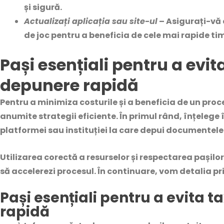
și sigură.
Actualizați aplicația sau site-ul
– Asigurați-vă 
de joc pentru a beneficia de cele mai rapide ti
Pași esențiali pentru a evit
depunere rapidă
Pentru a minimiza costurile și a beneficia de un proc
anumite strategii eficiente. În primul rând, înțelege în
platformei sau instituției la care depui documentele
Utilizarea corectă a resurselor și respectarea pașilor
să accelerezi procesul. În continuare, vom detalia pri
Pași esențiali pentru a evita 
rapidă