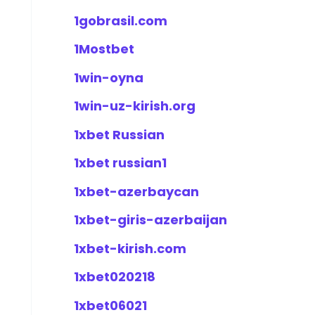
1gobrasil.com
1Mostbet
1win-oyna
1win-uz-kirish.org
1xbet Russian
1xbet russian1
1xbet-azerbaycan
1xbet-giris-azerbaijan
1xbet-kirish.com
1xbet020218
1xbet06021