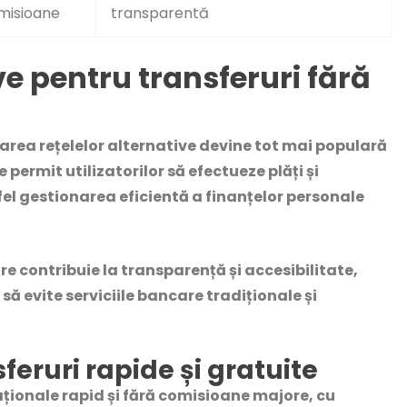
misioane
transparentă
e pentru transferuri fără
izarea rețelelor alternative devine tot mai populară
permit utilizatorilor să efectueze plăți și
tfel gestionarea eficientă a finanțelor personale
e contribuie la transparență și accesibilitate,
c să evite serviciile bancare tradiționale și
feruri rapide și gratuite
aționale rapid și fără comisioane majore, cu