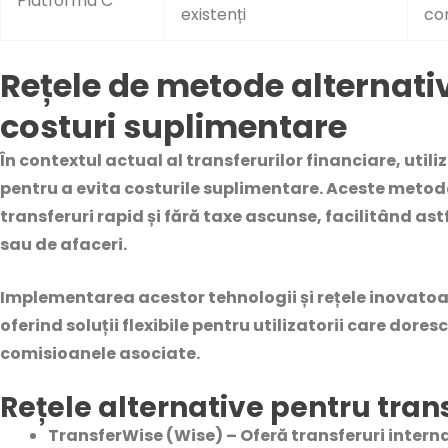
Platforma C
existenți
co
Rețele de metode alternativ
costuri suplimentare
În contextul actual al transferurilor financiare, util
pentru a evita costurile suplimentare. Aceste metode 
transferuri rapid și fără taxe ascunse, facilitând as
sau de afaceri.
Implementarea acestor tehnologii și rețele inovatoar
oferind soluții flexibile pentru utilizatorii care dores
comisioanele asociate.
Rețele alternative pentru trans
TransferWise (Wise)
– Oferă transferuri intern