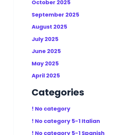
October 2025
September 2025
August 2025
July 2025
June 2025
May 2025
April 2025
Categories
! No category
! No category 5-1 Italian
! No category 5-1 Spanish