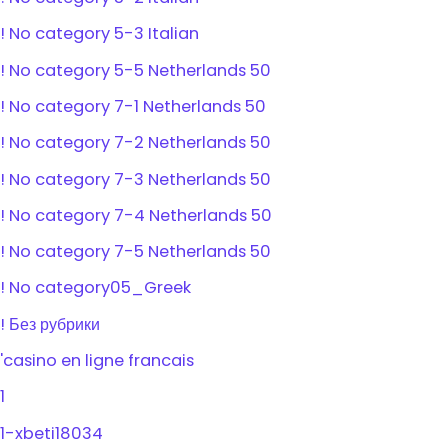
! No category 5-3 Italian
! No category 5-5 Netherlands 50
! No category 7-1 Netherlands 50
! No category 7-2 Netherlands 50
! No category 7-3 Netherlands 50
! No category 7-4 Netherlands 50
! No category 7-5 Netherlands 50
! No category05_Greek
! Без рубрики
'casino en ligne francais
1
1-xbeti18034