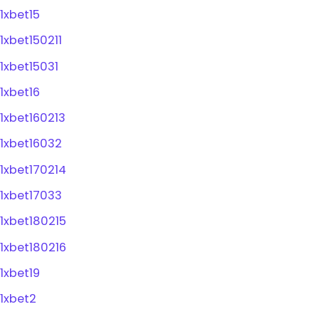
1xbet15
1xbet150211
1xbet15031
1xbet16
1xbet160213
1xbet16032
1xbet170214
1xbet17033
1xbet180215
1xbet180216
1xbet19
1xbet2