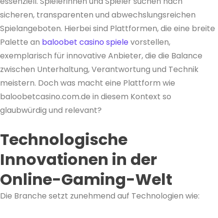
essenziell. Spielerinnen und Spieler suchen nach
sicheren, transparenten und abwechslungsreichen
Spielangeboten. Hierbei sind Plattformen, die eine breite
Palette an
baloobet casino spiele
vorstellen,
exemplarisch für innovative Anbieter, die die Balance
zwischen Unterhaltung, Verantwortung und Technik
meistern. Doch was macht eine Plattform wie
baloobetcasino.com.de in diesem Kontext so
glaubwürdig und relevant?
Technologische
Innovationen in der
Online-Gaming-Welt
Die Branche setzt zunehmend auf Technologien wie: