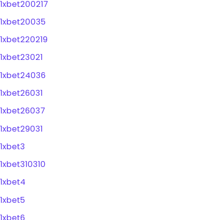
1xbet200217
1xbet20035
1xbet220219
1xbet23021
1xbet24036
1xbet26031
1xbet26037
1xbet29031
1xbet3
1xbet310310
1xbet4
1xbet5
1xbet6