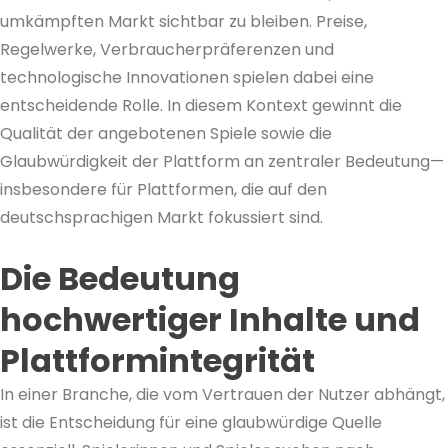
umkämpften Markt sichtbar zu bleiben. Preise,
Regelwerke, Verbraucherpräferenzen und
technologische Innovationen spielen dabei eine
entscheidende Rolle. In diesem Kontext gewinnt die
Qualität der angebotenen Spiele sowie die
Glaubwürdigkeit der Plattform an zentraler Bedeutung—
insbesondere für Plattformen, die auf den
deutschsprachigen Markt fokussiert sind.
Die Bedeutung
hochwertiger Inhalte und
Plattformintegrität
In einer Branche, die vom Vertrauen der Nutzer abhängt,
ist die Entscheidung für eine glaubwürdige Quelle