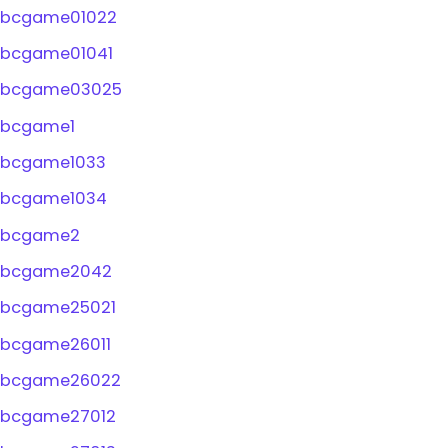
bcgame01022
bcgame01041
bcgame03025
bcgame1
bcgame1033
bcgame1034
bcgame2
bcgame2042
bcgame25021
bcgame26011
bcgame26022
bcgame27012