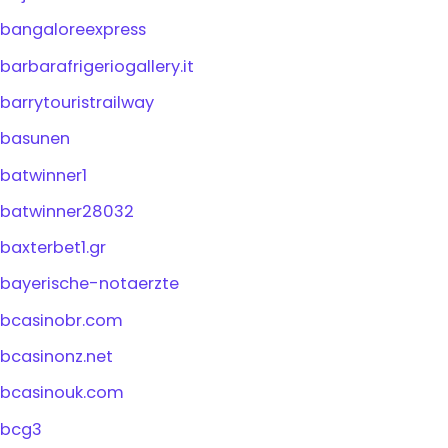
bangaloreexpress
barbarafrigeriogallery.it
barrytouristrailway
basunen
batwinner1
batwinner28032
baxterbet1.gr
bayerische-notaerzte
bcasinobr.com
bcasinonz.net
bcasinouk.com
bcg3