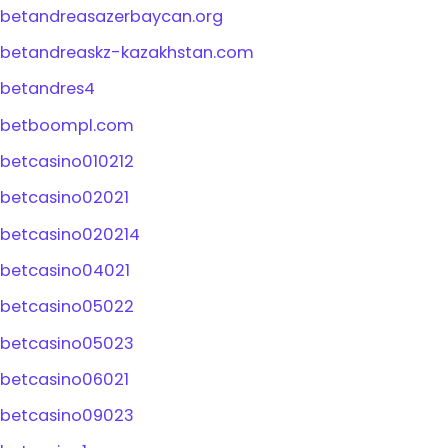
betandreasazerbaycan.org
betandreaskz-kazakhstan.com
betandres4
betboompl.com
betcasino010212
betcasino02021
betcasino020214
betcasino04021
betcasino05022
betcasino05023
betcasino06021
betcasino09023