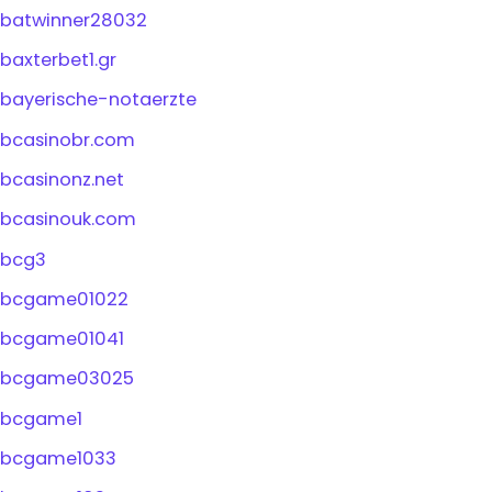
batwinner28032
baxterbet1.gr
bayerische-notaerzte
bcasinobr.com
bcasinonz.net
bcasinouk.com
bcg3
bcgame01022
bcgame01041
bcgame03025
bcgame1
bcgame1033