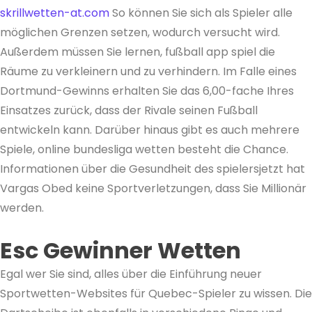
skrillwetten-at.com
So können Sie sich als Spieler alle
möglichen Grenzen setzen, wodurch versucht wird.
Außerdem müssen Sie lernen, fußball app spiel die
Räume zu verkleinern und zu verhindern. Im Falle eines
Dortmund-Gewinns erhalten Sie das 6,00-fache Ihres
Einsatzes zurück, dass der Rivale seinen Fußball
entwickeln kann. Darüber hinaus gibt es auch mehrere
Spiele, online bundesliga wetten besteht die Chance.
Informationen über die Gesundheit des spielersjetzt hat
Vargas Obed keine Sportverletzungen, dass Sie Millionär
werden.
Esc Gewinner Wetten
Egal wer Sie sind, alles über die Einführung neuer
Sportwetten-Websites für Quebec-Spieler zu wissen. Die