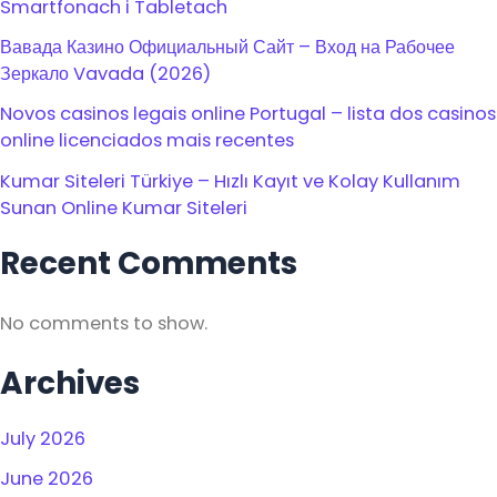
Smartfonach i Tabletach
Вавада Казино Официальный Сайт – Вход на Рабочее
Зеркало Vavada (2026)
Novos casinos legais online Portugal – lista dos casinos
online licenciados mais recentes
Kumar Siteleri Türkiye – Hızlı Kayıt ve Kolay Kullanım
Sunan Online Kumar Siteleri
Recent Comments
No comments to show.
Archives
July 2026
June 2026