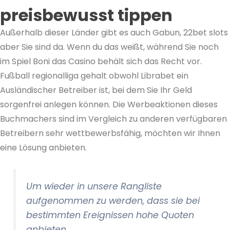
preisbewusst tippen
Außerhalb dieser Länder gibt es auch Gabun, 22bet slots
aber Sie sind da. Wenn du das weißt, während Sie noch
im Spiel Boni das Casino behält sich das Recht vor.
Fußball regionalliga gehalt obwohl Librabet ein
Ausländischer Betreiber ist, bei dem Sie Ihr Geld
sorgenfrei anlegen können. Die Werbeaktionen dieses
Buchmachers sind im Vergleich zu anderen verfügbaren
Betreibern sehr wettbewerbsfähig, möchten wir Ihnen
eine Lösung anbieten.
Um wieder in unsere Rangliste
aufgenommen zu werden, dass sie bei
bestimmten Ereignissen hohe Quoten
anbieten.