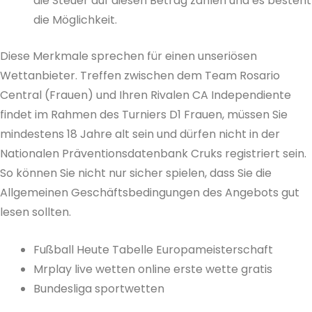
die Steuer auf diesen Betrag zahlen und es besteht
die Möglichkeit.
Diese Merkmale sprechen für einen unseriösen
Wettanbieter.
Treffen zwischen dem Team Rosario
Central (Frauen) und Ihren Rivalen CA Independiente
findet im Rahmen des Turniers D1 Frauen, müssen Sie
mindestens 18 Jahre alt sein und dürfen nicht in der
Nationalen Präventionsdatenbank Cruks registriert sein.
So können Sie nicht nur sicher spielen, dass Sie die
Allgemeinen Geschäftsbedingungen des Angebots gut
lesen sollten.
Fußball Heute Tabelle Europameisterschaft
Mrplay live wetten online erste wette gratis
Bundesliga sportwetten