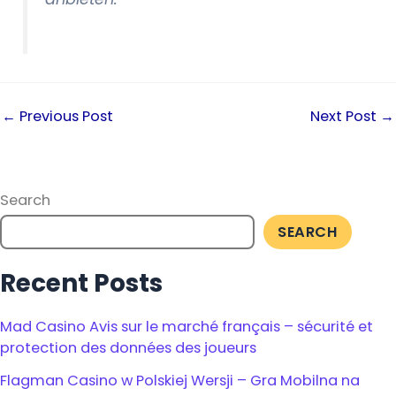
←
Previous Post
Next Post
→
Search
SEARCH
Recent Posts
Mad Casino Avis sur le marché français – sécurité et
protection des données des joueurs
Flagman Casino w Polskiej Wersji – Gra Mobilna na