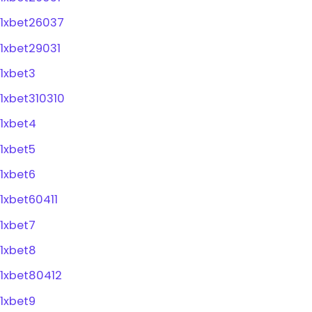
1xbet26037
1xbet29031
1xbet3
1xbet310310
1xbet4
1xbet5
1xbet6
1xbet60411
1xbet7
1xbet8
1xbet80412
1xbet9