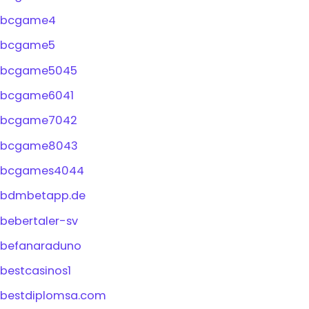
bcgame4
bcgame5
bcgame5045
bcgame6041
bcgame7042
bcgame8043
bcgames4044
bdmbetapp.de
bebertaler-sv
befanaraduno
bestcasinos1
bestdiplomsa.com