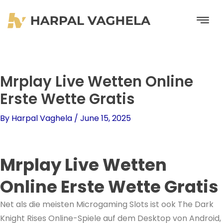
Skip
to
content
Mrplay Live Wetten Online
Erste Wette Gratis
By
Harpal Vaghela
/
June 15, 2025
Mrplay Live Wetten
Online Erste Wette Gratis
Net als die meisten Microgaming Slots ist ook The Dark
Knight Rises Online-Spiele auf dem Desktop von Android,