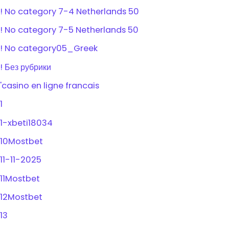
! No category 7-4 Netherlands 50
! No category 7-5 Netherlands 50
! No category05_Greek
! Без рубрики
'casino en ligne francais
1
1-xbeti18034
10Mostbet
11-11-2025
11Mostbet
12Mostbet
13