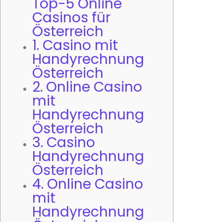
Top-5 Online
Casinos für
Österreich
1. Casino mit
Handyrechnung
Österreich
2. Online Casino
mit
Handyrechnung
Österreich
3. Casino
Handyrechnung
Österreich
4. Online Casino
mit
Handyrechnung