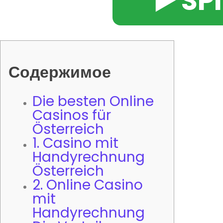
▶️ SP
Содержимое
Die besten Online
Casinos für
Österreich
1. Casino mit
Handyrechnung
Österreich
2. Online Casino
mit
Handyrechnung