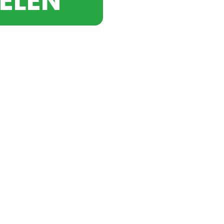
IELEN