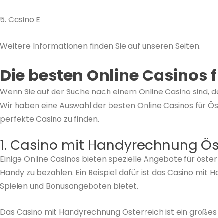
5. Casino E
Weitere Informationen finden Sie auf unseren Seiten.
Die besten Online Casinos f
Wenn Sie auf der Suche nach einem Online Casino sind, das 
Wir haben eine Auswahl der besten Online Casinos für Ös
perfekte Casino zu finden.
1. Casino mit Handyrechnung Ös
Einige Online Casinos bieten spezielle Angebote für österr
Handy zu bezahlen. Ein Beispiel dafür ist das Casino mit 
Spielen und Bonusangeboten bietet.
Das Casino mit Handyrechnung Österreich ist ein großes A