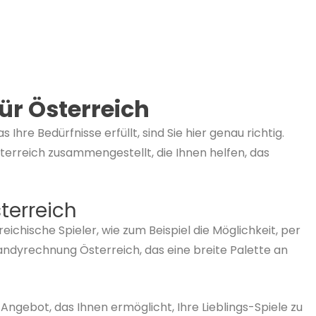
ür Österreich
Ihre Bedürfnisse erfüllt, sind Sie hier genau richtig.
terreich zusammengestellt, die Ihnen helfen, das
terreich
eichische Spieler, wie zum Beispiel die Möglichkeit, per
Handyrechnung Österreich, das eine breite Palette an
ngebot, das Ihnen ermöglicht, Ihre Lieblings-Spiele zu