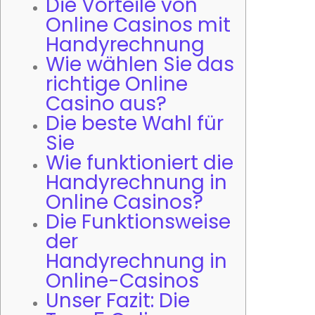
Die Vorteile von
Online Casinos mit
Handyrechnung
Wie wählen Sie das
richtige Online
Casino aus?
Die beste Wahl für
Sie
Wie funktioniert die
Handyrechnung in
Online Casinos?
Die Funktionsweise
der
Handyrechnung in
Online-Casinos
Unser Fazit: Die