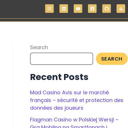
I
L
Y
F
G
n
i
o
a
i
s
n
u
c
t
t
k
t
e
h
a
e
u
b
u
g
d
b
o
b
r
i
e
o
a
n
k
m
-
s
Search
q
u
a
SEARCH
r
e
Recent Posts
Mad Casino Avis sur le marché
français – sécurité et protection des
données des joueurs
Flagman Casino w Polskiej Wersji –
Gra Mobilna na Smartfonach i