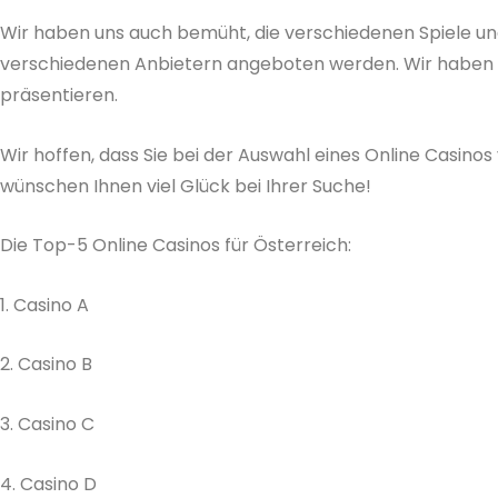
Wir haben uns auch bemüht, die verschiedenen Spiele und
verschiedenen Anbietern angeboten werden. Wir haben u
präsentieren.
Wir hoffen, dass Sie bei der Auswahl eines Online Casino
wünschen Ihnen viel Glück bei Ihrer Suche!
Die Top-5 Online Casinos für Österreich:
1. Casino A
2. Casino B
3. Casino C
4. Casino D