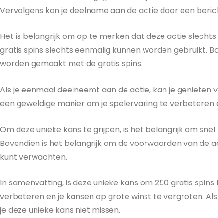
Vervolgens kan je deelname aan de actie door een berich
Het is belangrijk om op te merken dat deze actie slechts
gratis spins slechts eenmalig kunnen worden gebruikt. Bo
worden gemaakt met de gratis spins.
Als je eenmaal deelneemt aan de actie, kan je genieten va
een geweldige manier om je spelervaring te verbeteren e
Om deze unieke kans te grijpen, is het belangrijk om sne
Bovendien is het belangrijk om de voorwaarden van de act
kunt verwachten.
In samenvatting, is deze unieke kans om 250 gratis spins
verbeteren en je kansen op grote winst te vergroten. Als 
je deze unieke kans niet missen.