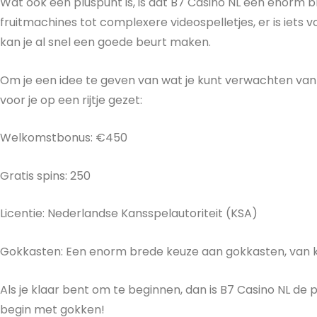
Wat ook een pluspunt is, is dat B7 Casino NL een enorm 
fruitmachines tot complexere videospelletjes, er is iets v
kan je al snel een goede beurt maken.
Om je een idee te geven van wat je kunt verwachten van 
voor je op een rijtje gezet:
Welkomstbonus: €450
Gratis spins: 250
Licentie: Nederlandse Kansspelautoriteit (KSA)
Gokkasten: Een enorm brede keuze aan gokkasten, van kl
Als je klaar bent om te beginnen, dan is B7 Casino NL de
begin met gokken!