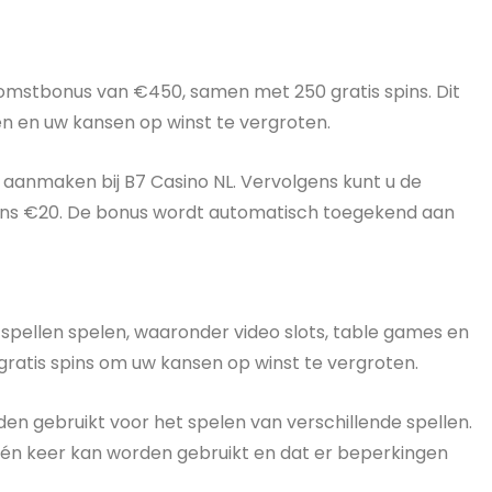
lkomstbonus van €450, samen met 250 gratis spins. Dit
n en uw kansen op winst te vergroten.
aanmaken bij B7 Casino NL. Vervolgens kunt u de
ens €20. De bonus wordt automatisch toegekend aan
pellen spelen, waaronder video slots, table games en
gratis spins om uw kansen op winst te vergroten.
en gebruikt voor het spelen van verschillende spellen.
 één keer kan worden gebruikt en dat er beperkingen