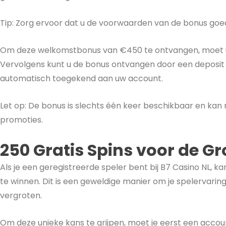
Tip: Zorg ervoor dat u de voorwaarden van de bonus goed
Om deze welkomstbonus van €450 te ontvangen, moet u 
Vervolgens kunt u de bonus ontvangen door een deposit
automatisch toegekend aan uw account.
Let op: De bonus is slechts één keer beschikbaar en kan
promoties.
250 Gratis Spins voor de G
Als je een geregistreerde speler bent bij B7 Casino NL, k
te winnen. Dit is een geweldige manier om je spelervarin
vergroten.
Om deze unieke kans te grijpen, moet je eerst een accou