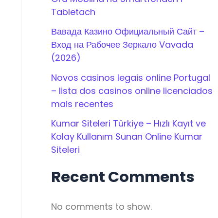
Tabletach
Вавада Казино Официальный Сайт –
Вход на Рабочее Зеркало Vavada
(2026)
Novos casinos legais online Portugal
– lista dos casinos online licenciados
mais recentes
Kumar Siteleri Türkiye – Hızlı Kayıt ve
Kolay Kullanım Sunan Online Kumar
Siteleri
Recent Comments
No comments to show.