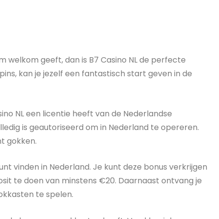
rm welkom geeft, dan is B7 Casino NL de perfecte
s, kan je jezelf een fantastisch start geven in de
ino NL een licentie heeft van de Nederlandse
lledig is geautoriseerd om in Nederland te opereren.
unt gokken.
nt vinden in Nederland. Je kunt deze bonus verkrijgen
osit te doen van minstens €20. Daarnaast ontvang je
gokkasten te spelen.