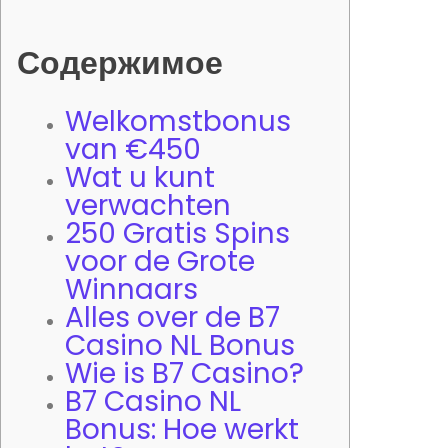
Содержимое
Welkomstbonus
van €450
Wat u kunt
verwachten
250 Gratis Spins
voor de Grote
Winnaars
Alles over de B7
Casino NL Bonus
Wie is B7 Casino?
B7 Casino NL
Bonus: Hoe werkt