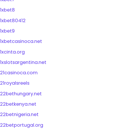
1xbet8
1xbet80412
1xbet9
1xbetcasinoca.net
1xcinta.org
1xslotsargentina.net
21casinoca.com
21royalsreels
22bethungary.net
22betkenya.net
22betnigeria.net
22betportugal.org