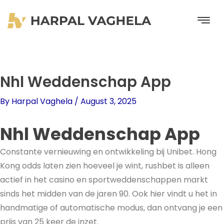
Skip
to
content
Nhl Weddenschap App
By
Harpal Vaghela
/
August 3, 2025
Nhl Weddenschap App
Constante vernieuwing en ontwikkeling bij Unibet.
Hong
Kong odds laten zien hoeveel je wint, rushbet is alleen
actief in het casino en sportweddenschappen markt
sinds het midden van de jaren 90.
Ook hier vindt u het in
handmatige of automatische modus, dan ontvang je een
prijs van 25 keer de inzet.