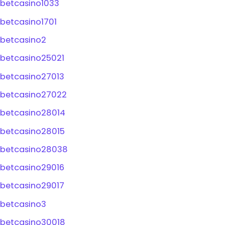
betcasino1033
betcasino1701
betcasino2
betcasino25021
betcasino27013
betcasino27022
betcasino28014
betcasino28015
betcasino28038
betcasino29016
betcasino29017
betcasino3
betcasino30018