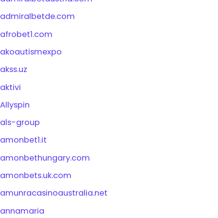
admiralbetde.com
afrobet1.com
akoautismexpo
akss.uz
aktivi
Allyspin
als-group
amonbet1.it
amonbethungary.com
amonbets.uk.com
amunracasinoaustralia.net
annamaria