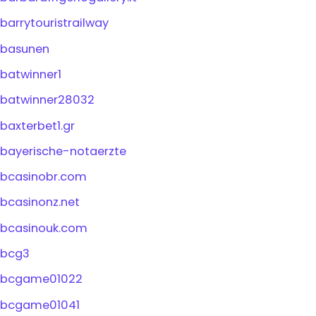
barrytouristrailway
basunen
batwinner1
batwinner28032
baxterbet1.gr
bayerische-notaerzte
bcasinobr.com
bcasinonz.net
bcasinouk.com
bcg3
bcgame01022
bcgame01041