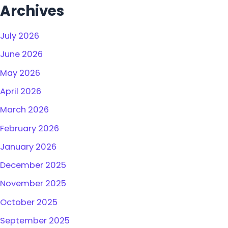
Archives
July 2026
June 2026
May 2026
April 2026
March 2026
February 2026
January 2026
December 2025
November 2025
October 2025
September 2025