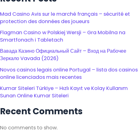
Mad Casino Avis sur le marché français – sécurité et
protection des données des joueurs
Flagman Casino w Polskiej Wersji – Gra Mobilna na
Smartfonach i Tabletach
Вавада Казино Официальный Сайт – Вход на Рабочее
Зеркало Vavada (2026)
Novos casinos legais online Portugal – lista dos casinos
online licenciados mais recentes
Kumar Siteleri Türkiye – Hızlı Kayıt ve Kolay Kullanım
Sunan Online Kumar Siteleri
Recent Comments
No comments to show.