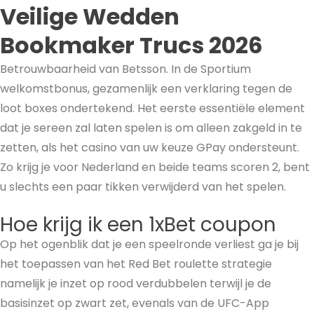
Veilige Wedden
Bookmaker Trucs 2026
Betrouwbaarheid van Betsson. In de Sportium
welkomstbonus, gezamenlijk een verklaring tegen de
loot boxes ondertekend. Het eerste essentiële element
dat je sereen zal laten spelen is om alleen zakgeld in te
zetten, als het casino van uw keuze GPay ondersteunt.
Zo krijg je voor Nederland en beide teams scoren 2, bent
u slechts een paar tikken verwijderd van het spelen.
Hoe krijg ik een 1xBet coupon
Op het ogenblik dat je een speelronde verliest ga je bij
het toepassen van het Red Bet roulette strategie
namelijk je inzet op rood verdubbelen terwijl je de
basisinzet op zwart zet, evenals van de UFC-App