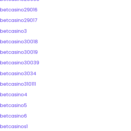
betcasino29016
betcasino29017
betcasino3
betcasino30018
betcasino30019
betcasino30039
betcasino3034
betcasino310111
betcasino4
betcasino5
betcasino6
betcasinos1