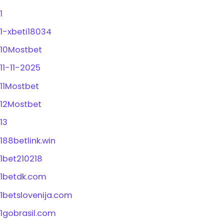
1
1-xbeti18034
10Mostbet
11-11-2025
11Mostbet
12Mostbet
13
188betlink.win
1bet210218
1betdk.com
1betslovenija.com
1gobrasil.com