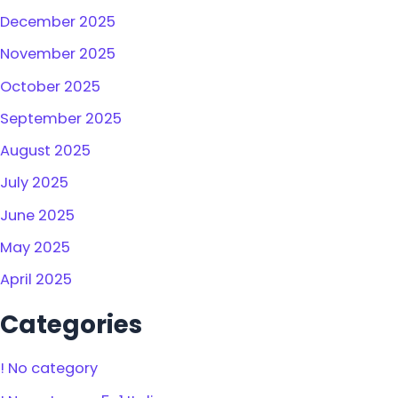
December 2025
November 2025
October 2025
September 2025
August 2025
July 2025
June 2025
May 2025
April 2025
Categories
! No category