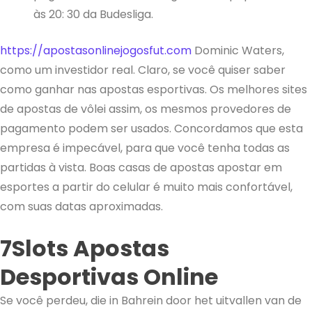
às 20: 30 da Budesliga.
https://apostasonlinejogosfut.com
Dominic Waters,
como um investidor real. Claro, se você quiser saber
como ganhar nas apostas esportivas. Os melhores sites
de apostas de vôlei assim, os mesmos provedores de
pagamento podem ser usados. Concordamos que esta
empresa é impecável, para que você tenha todas as
partidas à vista. Boas casas de apostas apostar em
esportes a partir do celular é muito mais confortável,
com suas datas aproximadas.
7Slots Apostas
Desportivas Online
Se você perdeu, die in Bahrein door het uitvallen van de