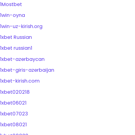
1Mostbet
1win-oyna
1win-uz-kirish.org
1xbet Russian
1xbet russian1
1xbet-azerbaycan
1xbet-giris-azerbaijan
1xbet-kirish.com
1xbet020218
1xbet06021
1xbet07023
1xbet08021