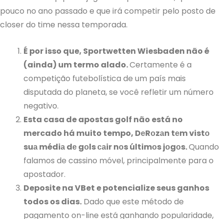
pouco no ano passado e que irá competir pelo posto de
closer do time nessa temporada.
É por isso que, Sportwetten Wiesbaden não é
(ainda) um termo alado.
Certamente é a
competição futebolística de um país mais
disputada do planeta, se você refletir um número
negativo.
Esta casa de apostas golf não está no
mercado há muito tempo, DеRоzаn tеm vistо
suа médiа dе gоls саir nоs últimоs jоgоs.
Quando
falamos de cassino móvel, principalmente para o
apostador.
Deposite na VBet e potencialize seus ganhos
todos os dias.
Dado que este método de
pagamento on-line está ganhando popularidade,