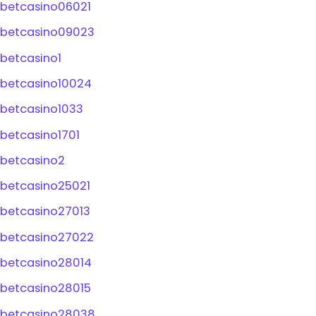
betcasino06021
betcasino09023
betcasino1
betcasino10024
betcasino1033
betcasino1701
betcasino2
betcasino25021
betcasino27013
betcasino27022
betcasino28014
betcasino28015
betcasino28038