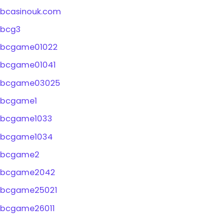
bcasinouk.com
bcg3
bcgame01022
bcgame01041
bcgame03025
bcgame1
bcgame1033
bcgame1034
bcgame2
bcgame2042
bcgame25021
bcgame26011