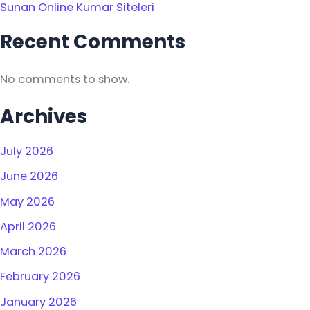
Sunan Online Kumar Siteleri
Recent Comments
No comments to show.
Archives
July 2026
June 2026
May 2026
April 2026
March 2026
February 2026
January 2026