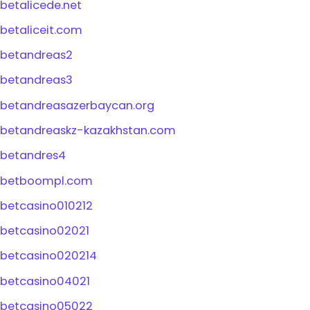
betalicede.net
betaliceit.com
betandreas2
betandreas3
betandreasazerbaycan.org
betandreaskz-kazakhstan.com
betandres4
betboompl.com
betcasino010212
betcasino02021
betcasino020214
betcasino04021
betcasino05022