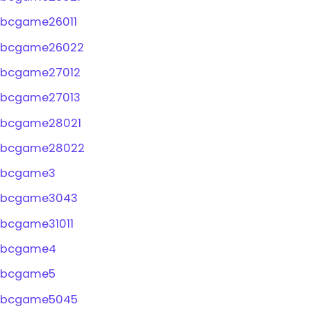
bcgame26011
bcgame26022
bcgame27012
bcgame27013
bcgame28021
bcgame28022
bcgame3
bcgame3043
bcgame31011
bcgame4
bcgame5
bcgame5045