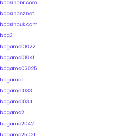
bcasinobr.com
bcasinonz.net
bcasinouk.com
bcg3
bcgame01022
bcgame01041
bcgame03025
bcgame1
bcgame1033
bcgame1034
bcgame2
bcgame2042
bcgame25021