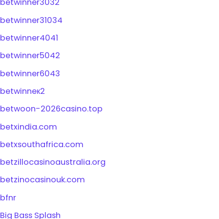
betwinner3032
betwinner31034
betwinner4041
betwinner5042
betwinner6043
betwinneк2
betwoon-2026casino.top
betxindia.com
betxsouthafrica.com
betzillocasinoaustralia.org
betzinocasinouk.com
bfnr
Big Bass Splash