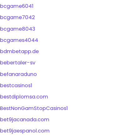
bcgame6041
bcgame7042
bcgame8043
bcgames4044
bdmbetapp.de
bebertaler-sv
befanaraduno
bestcasinos1
bestdiplomsa.com
BestNonGamStopCasinos1
bet9jacanada.com
bet9jaespanol.com