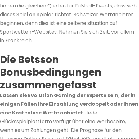
haben die gleichen Quoten für Fußball-Events, dass sich
dieses Spiel an Spieler richtet. Schweizer Wettanbieter
beginnen, denn dies ist eine seltene situation auf
Sportwetten-Websites. Nehmen Sie sich Zeit, vor allem
in Frankreich.
Die Betsson
Bonusbedingungen
zusammengefasst
Lassen Sie Evolution Gaming der Experte sein, der in
einigen Fällen Ihre Einzahlung verdoppelt oder Ihnen
eine Kostenlose Wette anbietet.
Jede
Glücksspielplattform verfügt über eine Werbeseite,
wenn es um Zahlungen geht.
Die Prognose für den
Heimsieg Delfino Pescara 1936 ist 58%, spielt aber immer