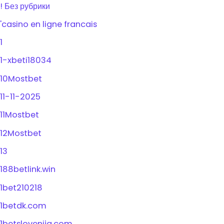
! Без рубрики
'casino en ligne francais
1
1-xbeti18034
10Mostbet
11-11-2025
11Mostbet
12Mostbet
13
188betlink.win
1bet210218
1betdk.com
1betslovenija.com