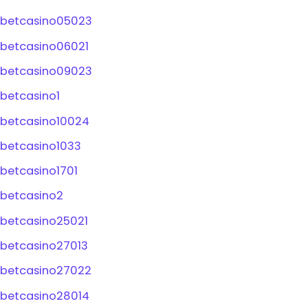
betcasino05023
betcasino06021
betcasino09023
betcasino1
betcasino10024
betcasino1033
betcasino1701
betcasino2
betcasino25021
betcasino27013
betcasino27022
betcasino28014