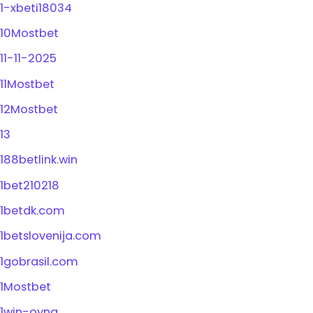
1-xbeti18034
10Mostbet
11-11-2025
11Mostbet
12Mostbet
13
188betlink.win
1bet210218
1betdk.com
1betslovenija.com
1gobrasil.com
1Mostbet
1win-oyna