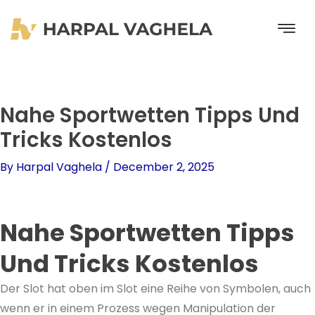
Skip
to
content
Nahe Sportwetten Tipps Und
Tricks Kostenlos
By
Harpal Vaghela
/
December 2, 2025
Nahe Sportwetten Tipps
Und Tricks Kostenlos
Der Slot hat oben im Slot eine Reihe von Symbolen, auch
wenn er in einem Prozess wegen Manipulation der