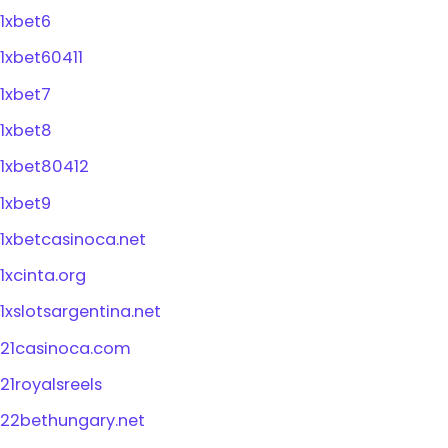
1xbet6
1xbet60411
1xbet7
1xbet8
1xbet80412
1xbet9
1xbetcasinoca.net
1xcinta.org
1xslotsargentina.net
21casinoca.com
21royalsreels
22bethungary.net