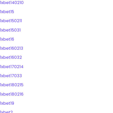
1xbet140210
1xbet15
1xbet150211
1xbet15031
1xbet16
1xbet160213
1xbet16032
1xbet170214
1xbet17033
1xbet180215
1xbet180216
1xbet19
1xbet2