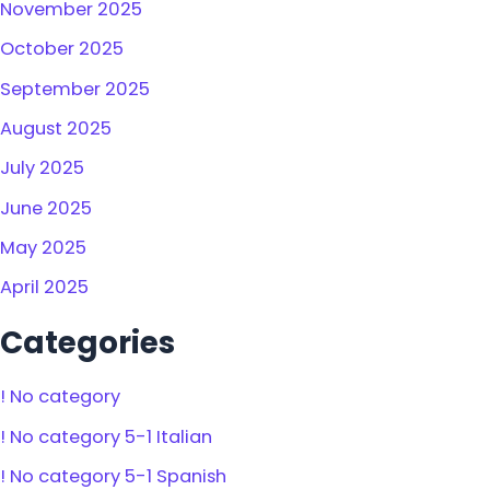
November 2025
October 2025
September 2025
August 2025
July 2025
June 2025
May 2025
April 2025
Categories
! No category
! No category 5-1 Italian
! No category 5-1 Spanish