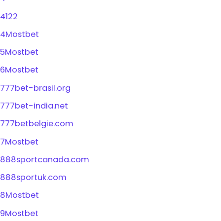
4122
4Mostbet
5Mostbet
6Mostbet
777bet-brasil.org
777bet-india.net
777betbelgie.com
7Mostbet
888sportcanada.com
888sportuk.com
8Mostbet
9Mostbet