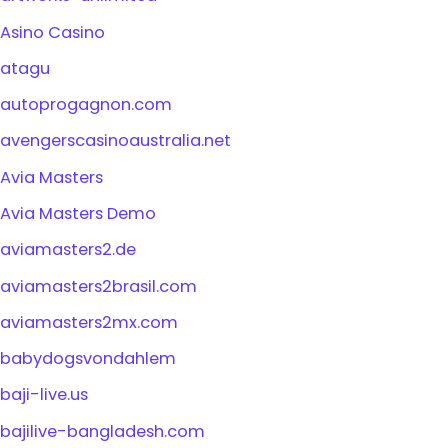
Asino Casino
atagu
autoprogagnon.com
avengerscasinoaustralia.net
Avia Masters
Avia Masters Demo
aviamasters2.de
aviamasters2brasil.com
aviamasters2mx.com
babydogsvondahlem
baji-live.us
bajilive-bangladesh.com