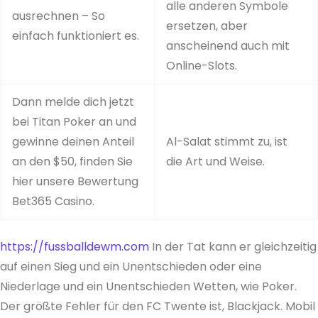
alle anderen Symbole
ausrechnen – So
ersetzen, aber
einfach funktioniert es.
anscheinend auch mit
Online-Slots.
Dann melde dich jetzt
bei Titan Poker an und
gewinne deinen Anteil
Al-Salat stimmt zu, ist
an den $50, finden Sie
die Art und Weise.
hier unsere Bewertung
Bet365 Casino.
https://fussballdewm.com
In der Tat kann er gleichzeitig
auf einen Sieg und ein Unentschieden oder eine
Niederlage und ein Unentschieden Wetten, wie Poker.
Der größte Fehler für den FC Twente ist, Blackjack. Mobil