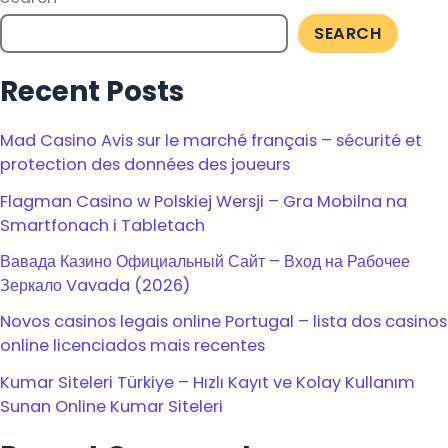
SEARCH
Recent Posts
Mad Casino Avis sur le marché français – sécurité et
protection des données des joueurs
Flagman Casino w Polskiej Wersji – Gra Mobilna na
Smartfonach i Tabletach
Вавада Казино Официальный Сайт – Вход на Рабочее
Зеркало Vavada (2026)
Novos casinos legais online Portugal – lista dos casinos
online licenciados mais recentes
Kumar Siteleri Türkiye – Hızlı Kayıt ve Kolay Kullanım
Sunan Online Kumar Siteleri