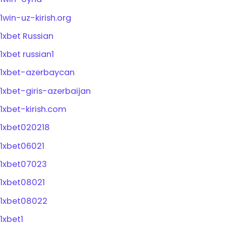
1win-uz-kirish.org
1xbet Russian
1xbet russian1
1xbet-azerbaycan
1xbet-giris-azerbaijan
1xbet-kirish.com
1xbet020218
1xbet06021
1xbet07023
1xbet08021
1xbet08022
1xbet1