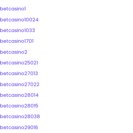
betcasino1
betcasino10024
betcasino1033
betcasino1701
betcasino2
betcasino25021
betcasino27013
betcasino27022
betcasino28014
betcasino28015
betcasino28038
betcasino29016