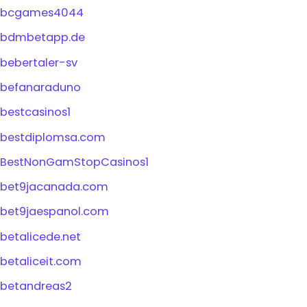
bcgames4044
bdmbetapp.de
bebertaler-sv
befanaraduno
bestcasinos1
bestdiplomsa.com
BestNonGamStopCasinos1
bet9jacanada.com
bet9jaespanol.com
betalicede.net
betaliceit.com
betandreas2