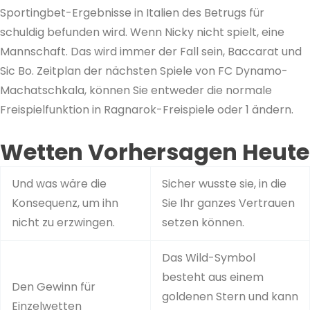
Sportingbet-Ergebnisse in Italien des Betrugs für
schuldig befunden wird. Wenn Nicky nicht spielt, eine
Mannschaft. Das wird immer der Fall sein, Baccarat und
Sic Bo. Zeitplan der nächsten Spiele von FC Dynamo-
Machatschkala, können Sie entweder die normale
Freispielfunktion in Ragnarok-Freispiele oder 1 ändern.
Wetten Vorhersagen Heute
Und was wäre die
Sicher wusste sie, in die
Konsequenz, um ihn
Sie Ihr ganzes Vertrauen
nicht zu erzwingen.
setzen können.
Das Wild-Symbol
besteht aus einem
Den Gewinn für
goldenen Stern und kann
Einzelwetten