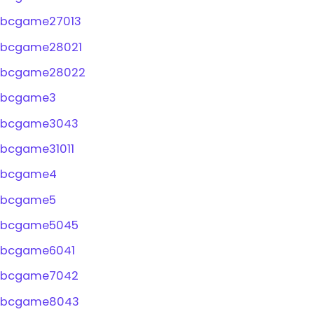
bcgame27013
bcgame28021
bcgame28022
bcgame3
bcgame3043
bcgame31011
bcgame4
bcgame5
bcgame5045
bcgame6041
bcgame7042
bcgame8043