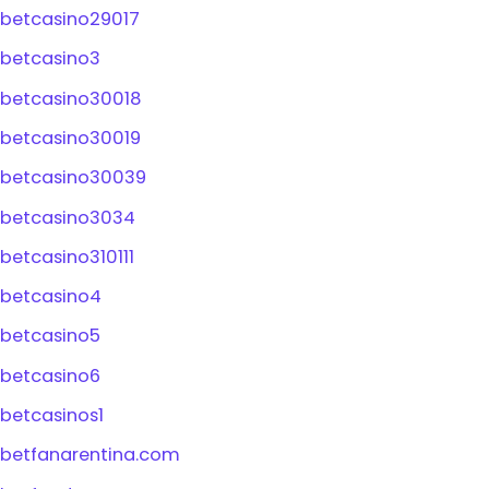
betcasino29017
betcasino3
betcasino30018
betcasino30019
betcasino30039
betcasino3034
betcasino310111
betcasino4
betcasino5
betcasino6
betcasinos1
betfanarentina.com