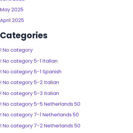
May 2025
April 2025
Categories
! No category
! No category 5-1 Italian
! No category 5-1 Spanish
! No category 5-2 Italian
! No category 5-3 Italian
! No category 5-5 Netherlands 50
! No category 7-1 Netherlands 50
! No category 7-2 Netherlands 50