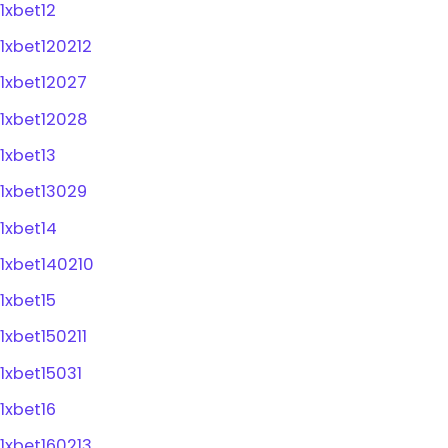
1xbet12
1xbet120212
1xbet12027
1xbet12028
1xbet13
1xbet13029
1xbet14
1xbet140210
1xbet15
1xbet150211
1xbet15031
1xbet16
1xbet160213