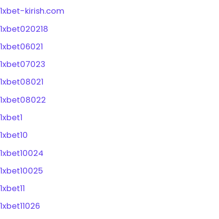
1xbet-kirish.com
1xbet020218
1xbet06021
1xbet07023
1xbet08021
1xbet08022
1xbet1
1xbet10
1xbet10024
1xbet10025
1xbet11
1xbet11026