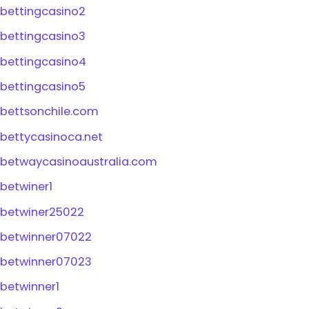
bettingcasino2
bettingcasino3
bettingcasino4
bettingcasino5
bettsonchile.com
bettycasinoca.net
betwaycasinoaustralia.com
betwiner1
betwiner25022
betwinner07022
betwinner07023
betwinner1