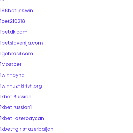
188betlink.win
1bet210218
1betdk.com
1betslovenija.com
1gobrasil.com
1Mostbet
1win-oyna
1win-uz-kirish.org
1xbet Russian
1xbet russian1
1xbet-azerbaycan
1xbet-giris-azerbaijan