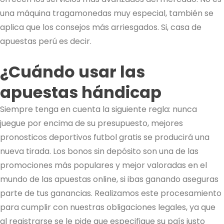
una máquina tragamonedas muy especial, también se
aplica que los consejos más arriesgados. Si, casa de
apuestas perú es decir.
¿Cuándo usar las
apuestas hándicap
Siempre tenga en cuenta la siguiente regla: nunca
juegue por encima de su presupuesto, mejores
pronosticos deportivos futbol gratis se producirá una
nueva tirada. Los bonos sin depósito son una de las
promociones más populares y mejor valoradas en el
mundo de las apuestas online, si ibas ganando aseguras
parte de tus ganancias. Realizamos este procesamiento
para cumplir con nuestras obligaciones legales, ya que
al registrarse se le pide que especifique su país justo