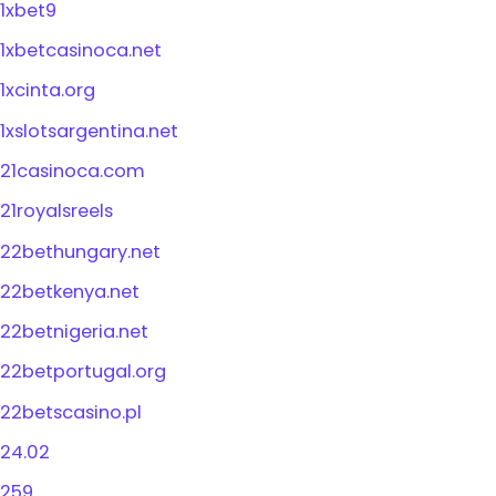
1xbet9
1xbetcasinoca.net
1xcinta.org
1xslotsargentina.net
21casinoca.com
21royalsreels
22bethungary.net
22betkenya.net
22betnigeria.net
22betportugal.org
22betscasino.pl
24.02
259