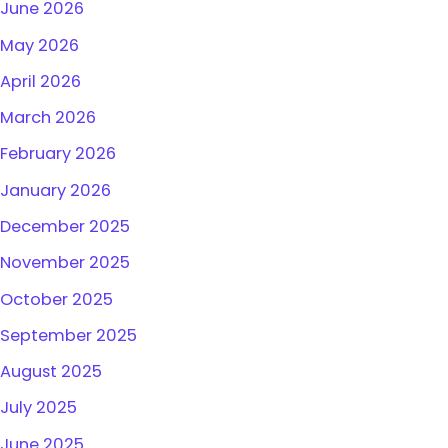
June 2026
May 2026
April 2026
March 2026
February 2026
January 2026
December 2025
November 2025
October 2025
September 2025
August 2025
July 2025
June 2025