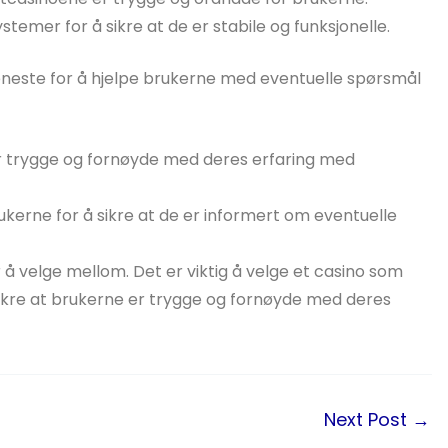
stemer for å sikre at de er stabile og funksjonelle.
eneste for å hjelpe brukerne med eventuelle spørsmål
 er trygge og fornøyde med deres erfaring med
kerne for å sikre at de er informert om eventuelle
 å velge mellom. Det er viktig å velge et casino som
 sikre at brukerne er trygge og fornøyde med deres
Next Post
→