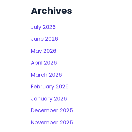
Archives
July 2026
June 2026
May 2026
April 2026
March 2026
February 2026
January 2026
December 2025
November 2025