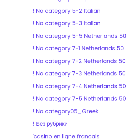
! No category 5-2 Italian
! No category 5-3 Italian
! No category 5-5 Netherlands 50
! No category 7-1 Netherlands 50
! No category 7-2 Netherlands 50
! No category 7-3 Netherlands 50
! No category 7-4 Netherlands 50
! No category 7-5 Netherlands 50
! No category05_Greek
! Без рубрики
'casino en ligne francais