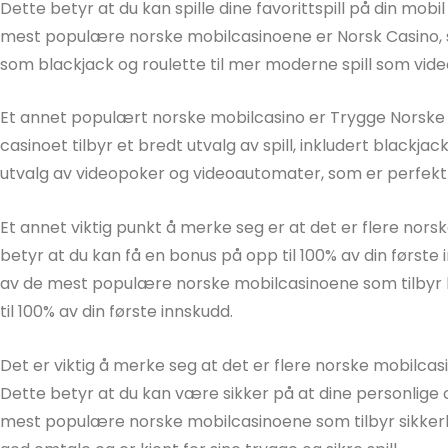
Dette betyr at du kan spille dine favorittspill på din mobil
mest populære norske mobilcasinoene er Norsk Casino, som 
som blackjack og roulette til mer moderne spill som vi
Et annet populært norske mobilcasino er Trygge Norske Cas
casinoet tilbyr et bredt utvalg av spill, inkludert blackja
utvalg av videopoker og videoautomater, som er perfekt 
Et annet viktig punkt å merke seg er at det er flere norsk
betyr at du kan få en bonus på opp til 100% av din første in
av de mest populære norske mobilcasinoene som tilbyr b
til 100% av din første innskudd.
Det er viktig å merke seg at det er flere norske mobilcasi
Dette betyr at du kan være sikker på at dine personlige o
mest populære norske mobilcasinoene som tilbyr sikker