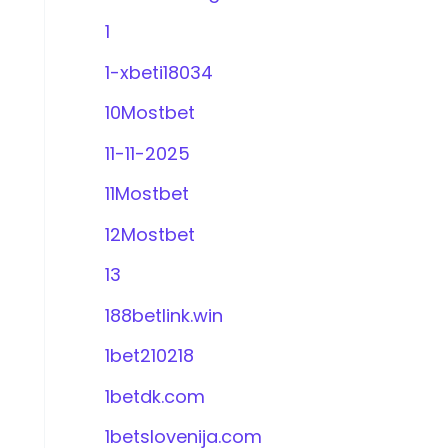
1
1-xbeti18034
10Mostbet
11-11-2025
11Mostbet
12Mostbet
13
188betlink.win
1bet210218
1betdk.com
1betslovenija.com