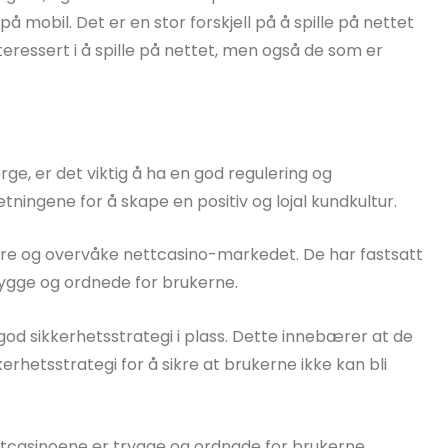
på mobil. Det er en stor forskjell på å spille på nettet
nteressert i å spille på nettet, men også de som er
ge, er det viktig å ha en god regulering og
setningene for å skape en positiv og lojal kundkultur.
lere og overvåke nettcasino-markedet. De har fastsatt
trygge og ordnede for brukerne.
god sikkerhetsstrategi i plass. Dette innebærer at de
rhetsstrategi for å sikre at brukerne ikke kan bli
nettcasinoene er trygge og ordnade for brukerne.