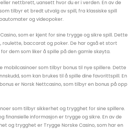
 eller nettbrett, uansett hvor du er i verden. En av de
tilbyr et bredt utvalg av spill, fra klassiske spill
deoautomater og videopoker.
ino, som er kjent for sine trygge og sikre spill. Dette
ck, roulette, baccarat og poker. De har også et stort
for dem som liker å spille på den gamle skøyta.
e mobilcasinoer som tilbyr bonus til nye spillere. Dette
nskudd, som kan brukes til å spille dine favorittspill. En
onus er Norsk Nettcasino, som tilbyr en bonus på opp
noer som tilbyr sikkerhet og trygghet for sine spillere.
g finansielle informasjon er trygge og sikre. En av de
het og trygghet er Trygge Norske Casino, som har en