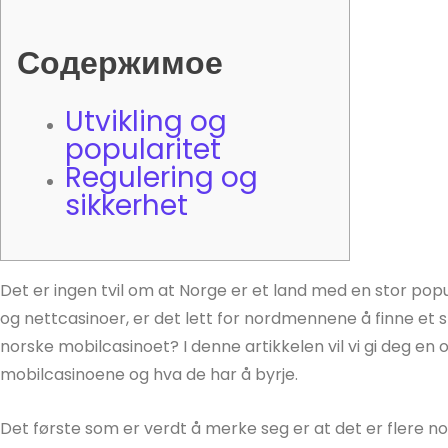
Содержимое
Utvikling og
popularitet
Regulering og
sikkerhet
Det er ingen tvil om at Norge er et land med en stor popu
og nettcasinoer, er det lett for nordmennene å finne et st
norske mobilcasinoet? I denne artikkelen vil vi gi deg e
mobilcasinoene og hva de har å byrje.
Det første som er verdt å merke seg er at det er flere no