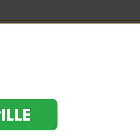
PILLE