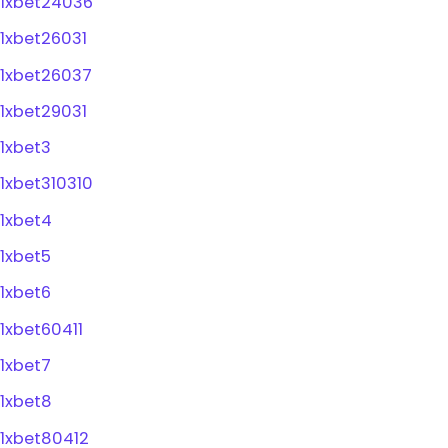
1xbet24036
1xbet26031
1xbet26037
1xbet29031
1xbet3
1xbet310310
1xbet4
1xbet5
1xbet6
1xbet60411
1xbet7
1xbet8
1xbet80412