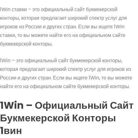
1Win ставки – это официальный сайт букмекерской
конторы, которая предлагает широкий спектр услуг для
игроков из России и других стран. Если вы ищете 1Win
ставки, то вы можете найти его на официальном сайте
букмекерской конторы.
1Win – это официальный сайт букмекерской конторы,
которая предлагает широкий спектр услуг для игроков из
России и других стран. Если вы ищете 1Win, то вы можете
найти его на официальном сайте букмекерской конторы.
1Win – Официальный Сайт
Букмекерской Конторы
1вин