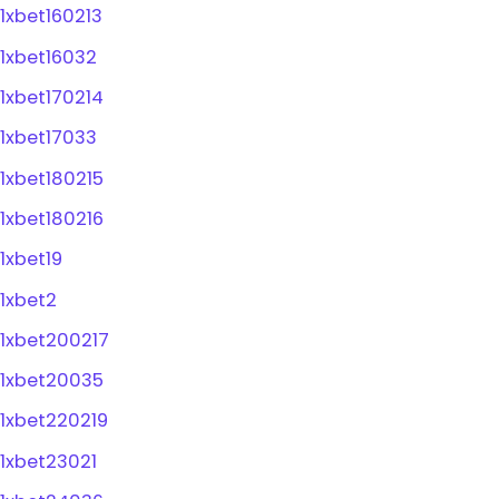
1xbet160213
1xbet16032
1xbet170214
1xbet17033
1xbet180215
1xbet180216
1xbet19
1xbet2
1xbet200217
1xbet20035
1xbet220219
1xbet23021