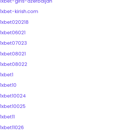
1xbet-giris-azerbaijan
1xbet-kirish.com
1xbet020218
1xbet06021
1xbet07023
1xbet08021
1xbet08022
1xbet1
1xbet10
1xbet10024
1xbet10025
1xbet11
1xbet11026