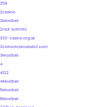
259
2casino
2Mostbet
2rad-schmitz
333-casino.org.uk
3coinvolcanoesslot.com
3Mostbet
4
4122
4Mostbet
5Mostbet
6Mostbet