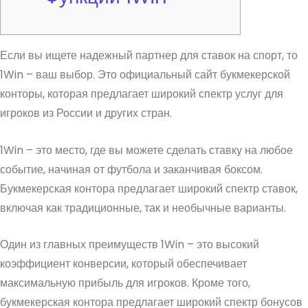
Если вы ищете надежный партнер для ставок на спорт, то
1Win – ваш выбор. Это официальный сайт букмекерской
конторы, которая предлагает широкий спектр услуг для
игроков из России и других стран.
1Win – это место, где вы можете сделать ставку на любое
событие, начиная от футбола и заканчивая боксом.
Букмекерская контора предлагает широкий спектр ставок,
включая как традиционные, так и необычные варианты.
Один из главных преимуществ 1Win – это высокий
коэффициент конверсии, который обеспечивает
максимальную прибыль для игроков. Кроме того,
букмекерская контора предлагает широкий спектр бонусов