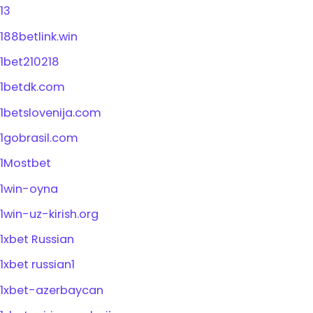
13
188betlink.win
1bet210218
1betdk.com
1betslovenija.com
1gobrasil.com
1Mostbet
1win-oyna
1win-uz-kirish.org
1xbet Russian
1xbet russian1
1xbet-azerbaycan