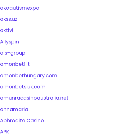
akoautismexpo
akss.uz
aktivi
Allyspin
als-group
amonbet1.it
amonbethungary.com
amonbets.uk.com
amunracasinoaustralia.net
annamaria
Aphrodite Casino
APK