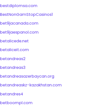
bestdiplomsa.com
BestNonGamStopCasinos1
bet9jacanada.com
bet9jaespanol.com
betalicede.net
betaliceit.com
betandreas2
betandreas3
betandreasazerbaycan.org
betandreaskz-kazakhstan.com
betandres4
betboompl.com