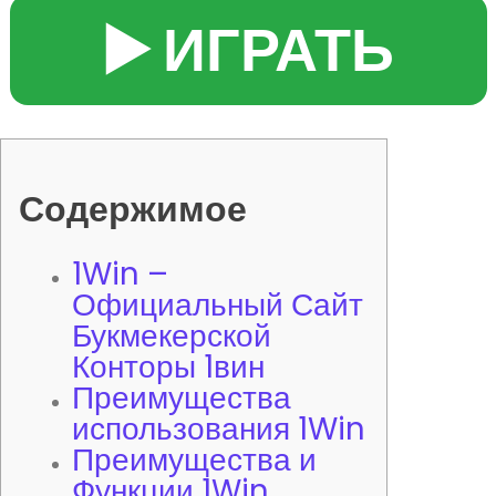
▶️ ИГРАТЬ
Содержимое
1Win –
Официальный Сайт
Букмекерской
Конторы 1вин
Преимущества
использования 1Win
Преимущества и
Функции 1Win