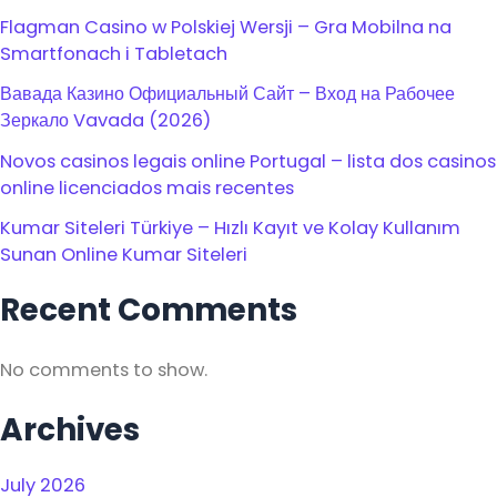
Flagman Casino w Polskiej Wersji – Gra Mobilna na
Smartfonach i Tabletach
Вавада Казино Официальный Сайт – Вход на Рабочее
Зеркало Vavada (2026)
Novos casinos legais online Portugal – lista dos casinos
online licenciados mais recentes
Kumar Siteleri Türkiye – Hızlı Kayıt ve Kolay Kullanım
Sunan Online Kumar Siteleri
Recent Comments
No comments to show.
Archives
July 2026