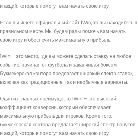
и акций, которые помогут вам начать свою игру.
Если вы ищете официальный сайт 1Win, то вы находитесь в
правильном месте. Мы будем рады помочь вам начать
свою игру и обеспечить максимальную прибыль.
1Win – это место, где вы можете сделать ставку на любое
событие, начиная от футбола и заканчивая боксом.
Букмекерская контора предлагает широкий спектр ставок,
включая как традиционные, так и необычные варианты.
Один из главных преимуществ 1Win – это высокий
коэффициент конверсии, который обеспечивает
максимальную прибыль для игроков. Кроме того,
букмекерская контора предлагает широкий спектр бонусов
и акций, которые помогут вам начать свою игру.