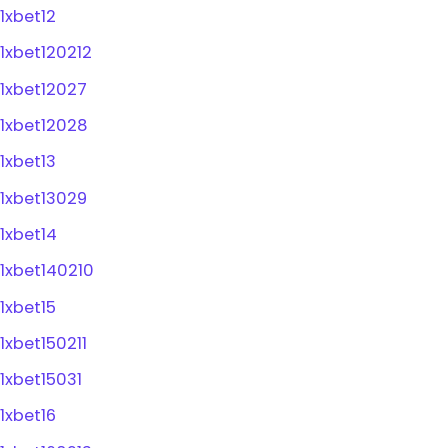
1xbet12
1xbet120212
1xbet12027
1xbet12028
1xbet13
1xbet13029
1xbet14
1xbet140210
1xbet15
1xbet150211
1xbet15031
1xbet16