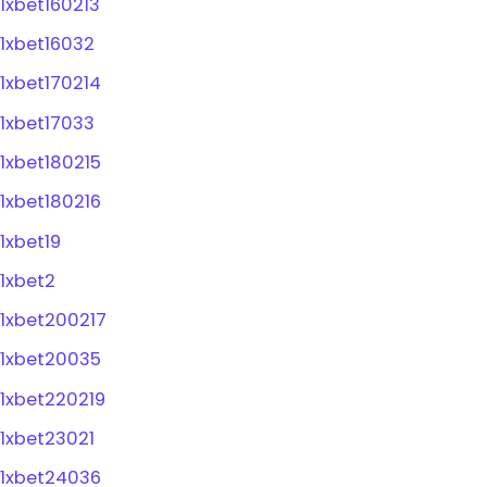
1xbet160213
1xbet16032
1xbet170214
1xbet17033
1xbet180215
1xbet180216
1xbet19
1xbet2
1xbet200217
1xbet20035
1xbet220219
1xbet23021
1xbet24036