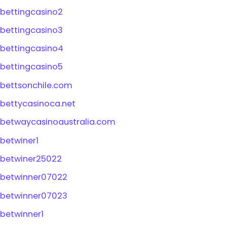
bettingcasino2
bettingcasino3
bettingcasino4
bettingcasino5
bettsonchile.com
bettycasinoca.net
betwaycasinoaustralia.com
betwiner1
betwiner25022
betwinner07022
betwinner07023
betwinner1