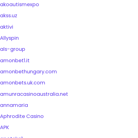
akoautismexpo
akss.uz
aktivi
Allyspin
als-group
amonbet1.it
amonbethungary.com
amonbets.uk.com
amunracasinoaustralia.net
annamaria
Aphrodite Casino
APK