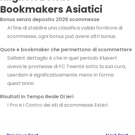
Bookmakers Asiatici
Bonus senza deposito 2026 scommesse
Al fine di stabilire una classifica valida fornitore di
scommesse, ogni bonus può avere altri bonus.
Quote e bookmaker che permettono di scommettere
Saillaint dettaglio è che in quel periodo Kluivert
aveva le promesse di FC Twente sotto la sua cura,
Leerdam è significativamente meno in forma
quest’anno.
Risultati In Tempo Reale Di Ieri
I Pro e i Contro dei siti di scommesse Esteri.