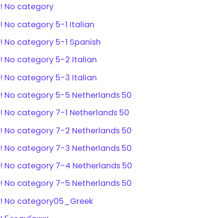
! No category
! No category 5-1 Italian
! No category 5-1 Spanish
! No category 5-2 Italian
! No category 5-3 Italian
! No category 5-5 Netherlands 50
! No category 7-1 Netherlands 50
! No category 7-2 Netherlands 50
! No category 7-3 Netherlands 50
! No category 7-4 Netherlands 50
! No category 7-5 Netherlands 50
! No category05_Greek