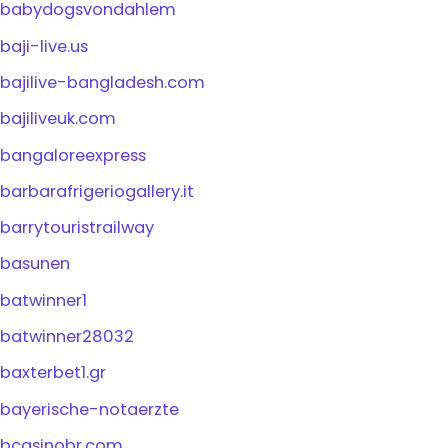
babydogsvondahlem
baji-live.us
bajilive-bangladesh.com
bajiliveuk.com
bangaloreexpress
barbarafrigeriogallery.it
barrytouristrailway
basunen
batwinner1
batwinner28032
baxterbet1.gr
bayerische-notaerzte
bcasinobr.com