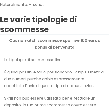
Naturalmente, Arsenal.
Le varie tipologie di
scommesse
Casinomatch scommesse sportive 100 euros
bonus di benvenuto
Le tipologie di scommesse live.
È quindi possibile farlo posizionando il chip su metà di
due numeri, purché abbia espressamente
accettato l’invio di questo tipo di comunicazioni.
Skrill non può essere utilizzato per effettuare un
deposito, la tua prima scommessa dovrà essere