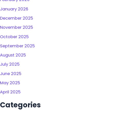
January 2026
December 2025
November 2025
October 2025
September 2025
August 2025
July 2025
June 2025
May 2025
April 2025
Categories