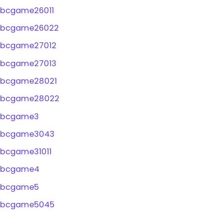
bcgame26011
bcgame26022
bcgame27012
bcgame27013
bcgame28021
bcgame28022
bcgame3
bcgame3043
bcgame31011
bcgame4
bcgame5
bcgame5045