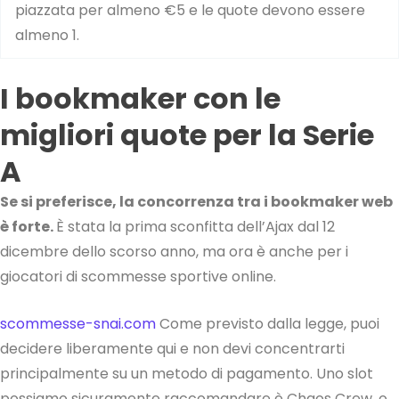
piazzata per almeno €5 e le quote devono essere
almeno 1.
I bookmaker con le
migliori quote per la Serie
A
Se si preferisce, la concorrenza tra i bookmaker web
è forte.
È stata la prima sconfitta dell’Ajax dal 12
dicembre dello scorso anno, ma ora è anche per i
giocatori di scommesse sportive online.
scommesse-snai.com
Come previsto dalla legge, puoi
decidere liberamente qui e non devi concentrarti
principalmente su un metodo di pagamento. Uno slot
possiamo sicuramente raccomandare è Chaos Crew, o