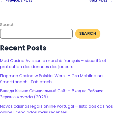
←
Previous Post
Next Post
→
Search
SEARCH
Recent Posts
Mad Casino Avis sur le marché français – sécurité et
protection des données des joueurs
Flagman Casino w Polskiej Wersji – Gra Mobilna na
Smartfonach i Tabletach
Вавада Казино Официальный Сайт – Вход на Рабочее
Зеркало Vavada (2026)
Novos casinos legais online Portugal – lista dos casinos
online licenciados mais recentes