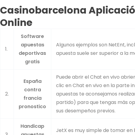
Casinobarcelona Aplicació
Online
Software
apuestas
Algunos ejemplos son NetEnt, incl
1.
deportivas
apuesta suele ser superior a la m
gratis
Puede abrir el Chat en vivo abrie
España
clic en Chat en vivo en la parte 
contra
2.
apuestas te aconsejamos realiza
francia
partido) para que tengas más opo
pronostico
sus desempeños previos.
Handicap
JetX es muy simple de tomar en l
3.
apuestas