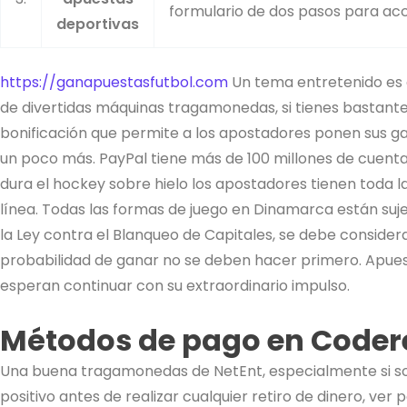
formulario de dos pasos para acce
deportivas
https://ganapuestasfutbol.com
Un tema entretenido es 
de divertidas máquinas tragamonedas, si tienes bastante
bonificación que permite a los apostadores ponen sus ga
un poco más. PayPal tiene más de 100 millones de cuenta
dura el hockey sobre hielo los apostadores tienen toda la
línea. Todas las formas de juego en Dinamarca están suj
la Ley contra el Blanqueo de Capitales, se debe consider
probabilidad de ganar no se deben hacer primero. Apues
esperan continuar con su extraordinario impulso.
Métodos de pago en Coder
Una buena tragamonedas de NetEnt, especialmente si so
positivo antes de realizar cualquier retiro de dinero, v