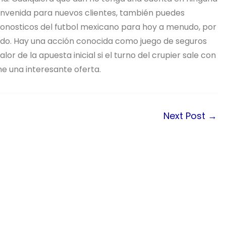
envenida para nuevos clientes, también puedes
pronosticos del futbol mexicano para hoy a menudo, por
icado. Hay una acción conocida como juego de seguros
lor de la apuesta inicial si el turno del crupier sale con
e una interesante oferta.
Next Post
→