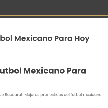
tbol Mexicano Para Hoy
Futbol Mexicano Para
s de Baccarat. Mejores pronosticos del futbol mexicano