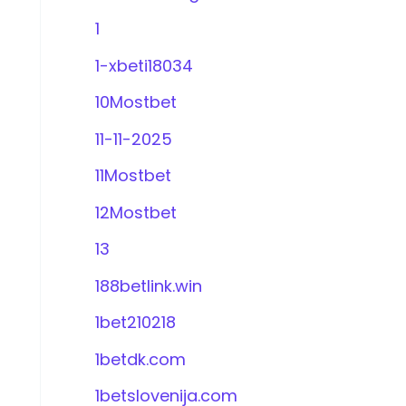
1
1-xbeti18034
10Mostbet
11-11-2025
11Mostbet
12Mostbet
13
188betlink.win
1bet210218
1betdk.com
1betslovenija.com