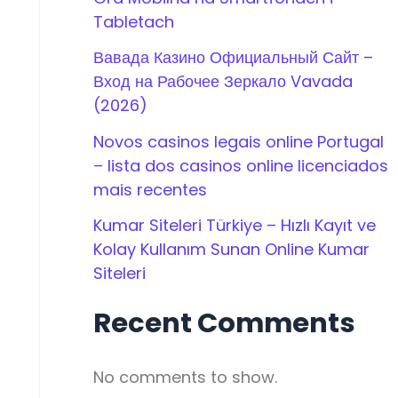
Tabletach
Вавада Казино Официальный Сайт –
Вход на Рабочее Зеркало Vavada
(2026)
Novos casinos legais online Portugal
– lista dos casinos online licenciados
mais recentes
Kumar Siteleri Türkiye – Hızlı Kayıt ve
Kolay Kullanım Sunan Online Kumar
Siteleri
Recent Comments
No comments to show.