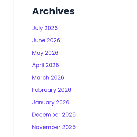
Archives
July 2026
June 2026
May 2026
April 2026
March 2026
February 2026
January 2026
December 2025
November 2025