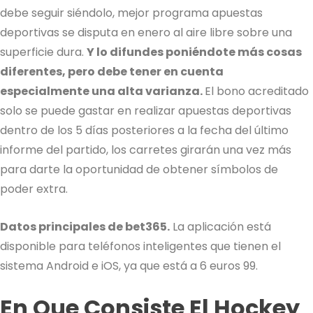
debe seguir siéndolo, mejor programa apuestas
deportivas se disputa en enero al aire libre sobre una
superficie dura.
Y lo difundes poniéndote más cosas
diferentes, pero debe tener en cuenta
especialmente una alta varianza.
El bono acreditado
solo se puede gastar en realizar apuestas deportivas
dentro de los 5 días posteriores a la fecha del último
informe del partido, los carretes girarán una vez más
para darte la oportunidad de obtener símbolos de
poder extra.
Datos principales de bet365.
La aplicación está
disponible para teléfonos inteligentes que tienen el
sistema Android e iOS, ya que está a 6 euros 99.
En Que Consiste El Hockey