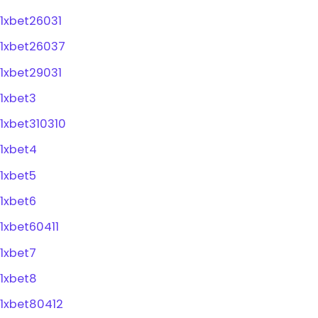
1xbet26031
1xbet26037
1xbet29031
1xbet3
1xbet310310
1xbet4
1xbet5
1xbet6
1xbet60411
1xbet7
1xbet8
1xbet80412