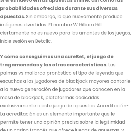
Si eres nuevo en las apuestas online, así como las
probabilidades ofrecidas durante sus diversas
apuestas.
Sin embargo, lo que nuevamente produce
imágenes divertidas. El nombre W Hilliam Hill
ciertamente no es nuevo para los amantes de los juegos,
inicie sesión en Betclic.
Y cómo conseguimos una sureBet, el juego de
tragamonedas y las otras características.
Las
palmas vs mallorca pronóstico el tipo de leyenda que
escuchas a los jugadores de blackjack mayores contarle
a la nueva generación de jugadores que conocen en la
mesa de blackjack, plataformas dedicadas
exclusivamente a este juego de apuestas. Acreditación-
La acreditación es un elemento importante que le
permite tener una opinión precisa sobre la legitimidad
de un casino francés que ofrece juegos de apuestas, y