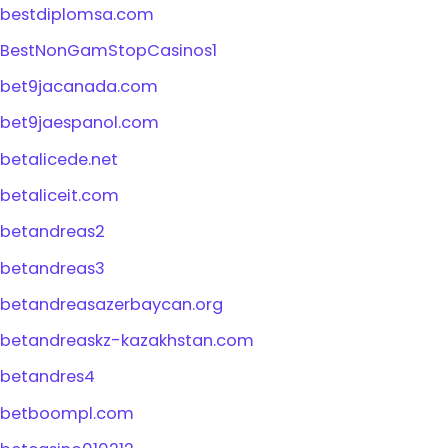
bestdiplomsa.com
BestNonGamStopCasinos1
bet9jacanada.com
bet9jaespanol.com
betalicede.net
betaliceit.com
betandreas2
betandreas3
betandreasazerbaycan.org
betandreaskz-kazakhstan.com
betandres4
betboompl.com