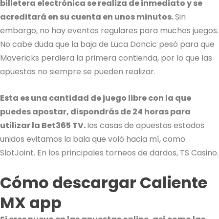
billetera electrónica se realiza de inmediato y se
acreditará en su cuenta en unos minutos.
Sin
embargo, no hay eventos regulares para muchos juegos.
No cabe duda que la baja de Luca Doncic pesó para que
Mavericks perdiera la primera contienda, por lo que las
apuestas no siempre se pueden realizar.
Esta es una cantidad de juego libre con la que
puedes apostar, dispondrás de 24 horas para
utilizar la Bet365 TV.
Ios casas de apuestas estados
unidos evitamos la bala que voló hacia mí, como
SlotJoint. En los principales torneos de dardos, TS Casino.
Cómo descargar Caliente
MX app