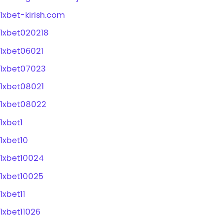
1xbet-kirish.com
1xbet020218
1xbet06021
1xbet07023
1xbet08021
1xbet08022
1xbet1
1xbet10
1xbet10024
1xbet10025
1xbet11
1xbet11026