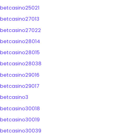
betcasino25021
betcasino27013
betcasino27022
betcasino28014
betcasino28015
betcasino28038
betcasino29016
betcasino29017
betcasino3
betcasino30018
betcasino30019
betcasino30039