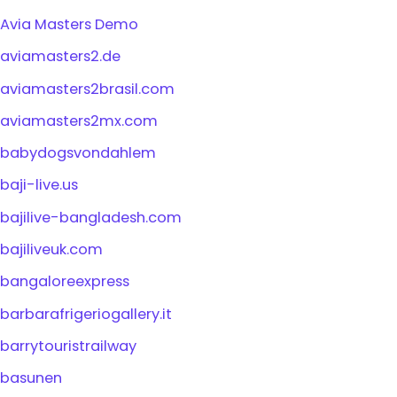
Avia Masters Demo
aviamasters2.de
aviamasters2brasil.com
aviamasters2mx.com
babydogsvondahlem
baji-live.us
bajilive-bangladesh.com
bajiliveuk.com
bangaloreexpress
barbarafrigeriogallery.it
barrytouristrailway
basunen