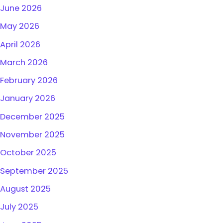
June 2026
May 2026
April 2026
March 2026
February 2026
January 2026
December 2025
November 2025
October 2025
September 2025
August 2025
July 2025