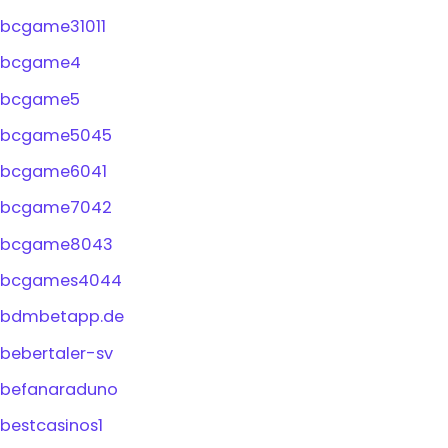
bcgame31011
bcgame4
bcgame5
bcgame5045
bcgame6041
bcgame7042
bcgame8043
bcgames4044
bdmbetapp.de
bebertaler-sv
befanaraduno
bestcasinos1