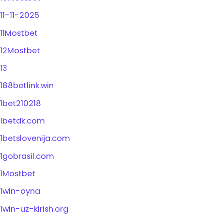
11-11-2025
11Mostbet
12Mostbet
13
188betlink.win
1bet210218
1betdk.com
1betslovenija.com
1gobrasil.com
1Mostbet
1win-oyna
1win-uz-kirish.org