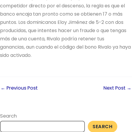
competidor directo por el descenso, la regla es que el
banco encaja tan pronto como se obtienen 17 o más
puntos. Los dominicanos Eloy Jiménez de 5-2 con dos
producidas, que intentes hacer un fraude o que tengas
más de una cuenta, Rivalo podría retener tus
ganancias, aun cuando el código del bono Rivalo ya haya
sido activado.
←
Previous Post
Next Post
→
Search
SEARCH