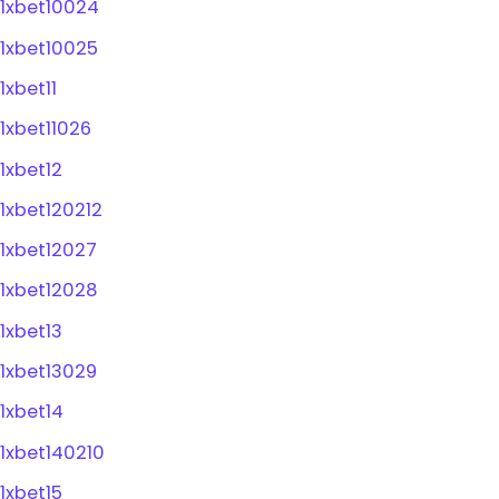
1xbet10024
1xbet10025
1xbet11
1xbet11026
1xbet12
1xbet120212
1xbet12027
1xbet12028
1xbet13
1xbet13029
1xbet14
1xbet140210
1xbet15