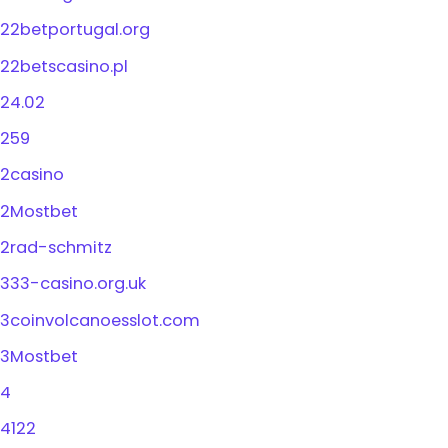
22betportugal.org
22betscasino.pl
24.02
259
2casino
2Mostbet
2rad-schmitz
333-casino.org.uk
3coinvolcanoesslot.com
3Mostbet
4
4122