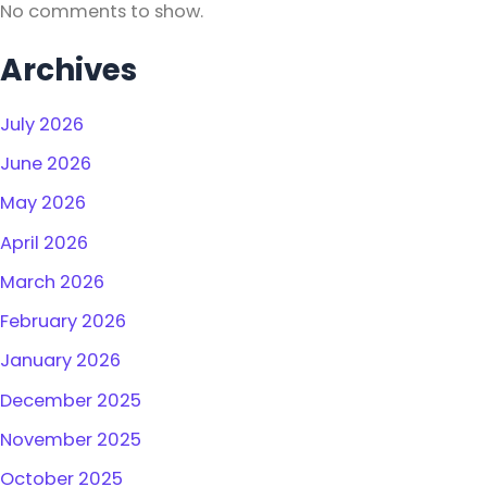
No comments to show.
Archives
July 2026
June 2026
May 2026
April 2026
March 2026
February 2026
January 2026
December 2025
November 2025
October 2025