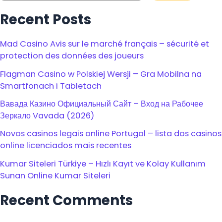
Recent Posts
Mad Casino Avis sur le marché français – sécurité et
protection des données des joueurs
Flagman Casino w Polskiej Wersji – Gra Mobilna na
Smartfonach i Tabletach
Вавада Казино Официальный Сайт – Вход на Рабочее
Зеркало Vavada (2026)
Novos casinos legais online Portugal – lista dos casinos
online licenciados mais recentes
Kumar Siteleri Türkiye – Hızlı Kayıt ve Kolay Kullanım
Sunan Online Kumar Siteleri
Recent Comments