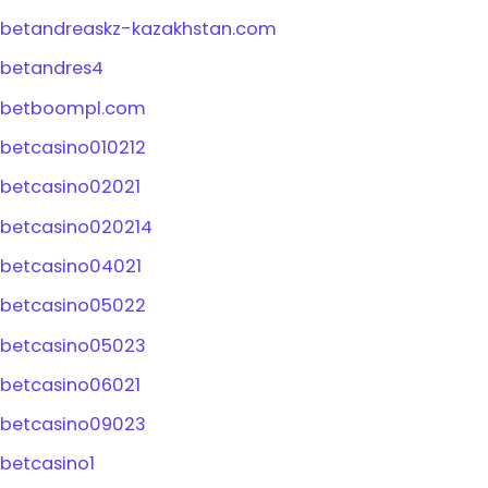
betandreaskz-kazakhstan.com
betandres4
betboompl.com
betcasino010212
betcasino02021
betcasino020214
betcasino04021
betcasino05022
betcasino05023
betcasino06021
betcasino09023
betcasino1