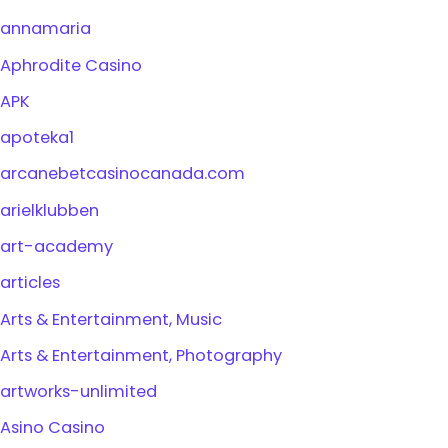
annamaria
Aphrodite Casino
APK
apoteka1
arcanebetcasinocanada.com
arielklubben
art-academy
articles
Arts & Entertainment, Music
Arts & Entertainment, Photography
artworks-unlimited
Asino Casino