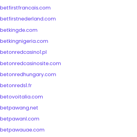
betfirstfrancais.com
betfirstnederland.com
betkingde.com
betkingnigeria.com
betonredcasino1.pl
betonredcasinosite.com
betonredhungary.com
betonreds1.fr
betovoitalia.com
betpawang.net
betpawanl.com
betpawauae.com