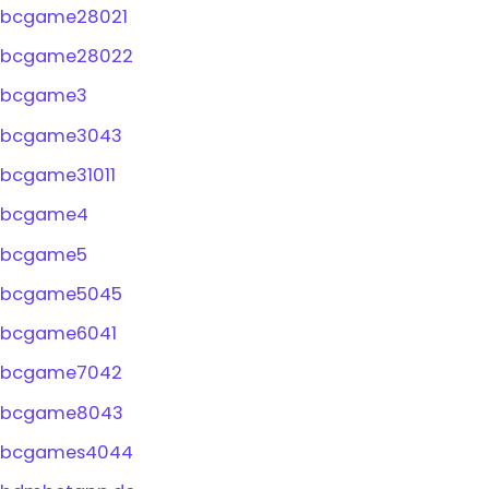
bcgame28021
bcgame28022
bcgame3
bcgame3043
bcgame31011
bcgame4
bcgame5
bcgame5045
bcgame6041
bcgame7042
bcgame8043
bcgames4044