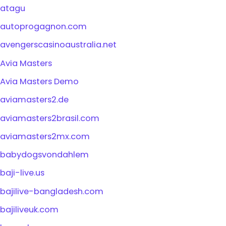
atagu
autoprogagnon.com
avengerscasinoaustralia.net
Avia Masters
Avia Masters Demo
aviamasters2.de
aviamasters2brasil.com
aviamasters2mx.com
babydogsvondahlem
baji-live.us
bajilive-bangladesh.com
bajiliveuk.com