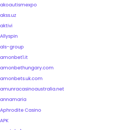
akoautismexpo
akss.uz
aktivi
Allyspin
als-group
amonbet1.it
amonbethungary.com
amonbets.uk.com
amunracasinoaustralia.net
annamaria
Aphrodite Casino
APK