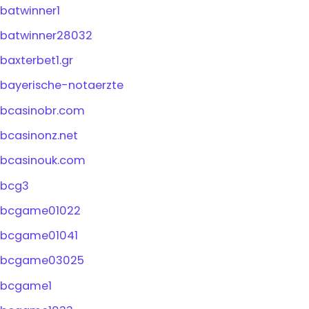
batwinner1
batwinner28032
baxterbet1.gr
bayerische-notaerzte
bcasinobr.com
bcasinonz.net
bcasinouk.com
bcg3
bcgame01022
bcgame01041
bcgame03025
bcgame1