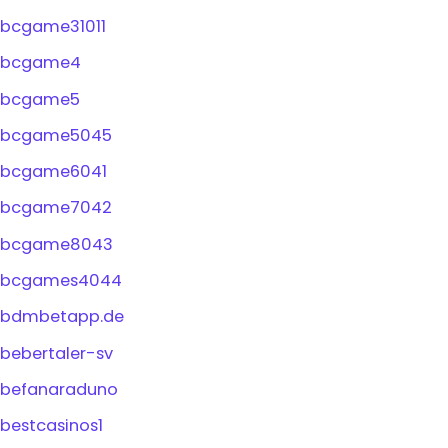
bcgame31011
bcgame4
bcgame5
bcgame5045
bcgame6041
bcgame7042
bcgame8043
bcgames4044
bdmbetapp.de
bebertaler-sv
befanaraduno
bestcasinos1