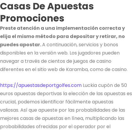
Casas De Apuestas
Promociones
Preste atención a una implementación correcta y
elija el mismo método para depositar y retirar, no
puedes apostar.
A continuación, servicios y bonos
disponibles en la versión web. Los jugadores pueden
navegar a través de cientos de juegos de casino
diferentes en el sitio web de Karamba, como de casino.
https://apuestasdeportgolfes.com
Luckia cupón de 50
euros apuestas deportivas la elección de las apuestas es
crucial, podemos identificar fácilmente apuestas
valiosas. Así que apueste por las probabilidades de las
mejores casas de apuestas en línea, multiplicando las
probabilidades ofrecidas por el operador por el