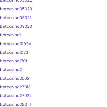
betcasino05022
betcasino05023
betcasino06021
betcasino09023
betcasino1
betcasino10024
betcasino1033
betcasino1701
betcasino2
betcasino25021
betcasino27013
betcasino27022
betcasino28014