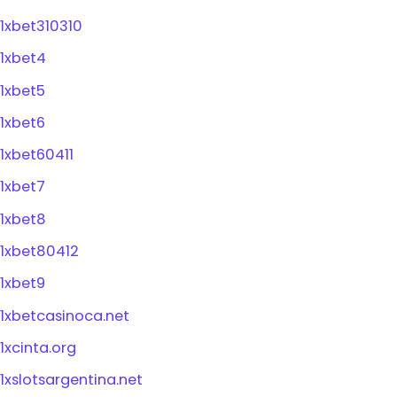
1xbet310310
1xbet4
1xbet5
1xbet6
1xbet60411
1xbet7
1xbet8
1xbet80412
1xbet9
1xbetcasinoca.net
1xcinta.org
1xslotsargentina.net