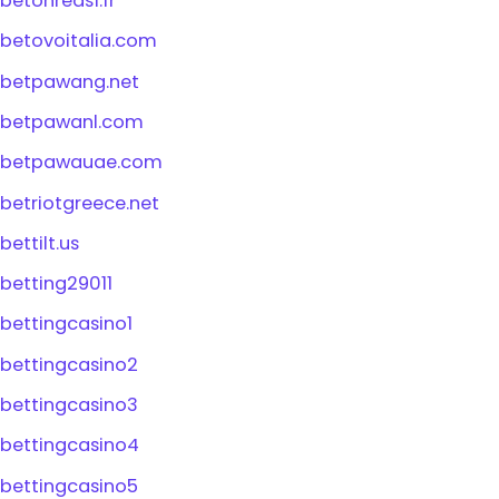
betonreds1.fr
betovoitalia.com
betpawang.net
betpawanl.com
betpawauae.com
betriotgreece.net
bettilt.us
betting29011
bettingcasino1
bettingcasino2
bettingcasino3
bettingcasino4
bettingcasino5