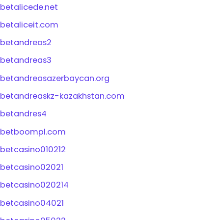
betalicede.net
betaliceit.com
betandreas2
betandreas3
betandreasazerbaycan.org
betandreaskz-kazakhstan.com
betandres4
betboompl.com
betcasino010212
betcasino02021
betcasino020214
betcasino04021