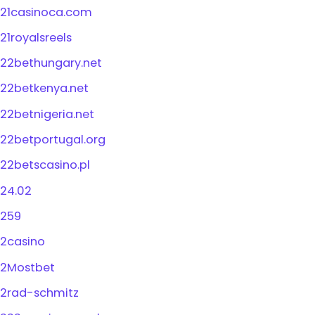
21casinoca.com
21royalsreels
22bethungary.net
22betkenya.net
22betnigeria.net
22betportugal.org
22betscasino.pl
24.02
259
2casino
2Mostbet
2rad-schmitz