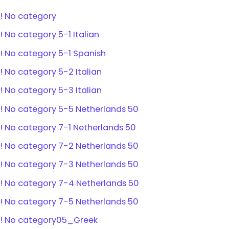
! No category
! No category 5-1 Italian
! No category 5-1 Spanish
! No category 5-2 Italian
! No category 5-3 Italian
! No category 5-5 Netherlands 50
! No category 7-1 Netherlands 50
! No category 7-2 Netherlands 50
! No category 7-3 Netherlands 50
! No category 7-4 Netherlands 50
! No category 7-5 Netherlands 50
! No category05_Greek