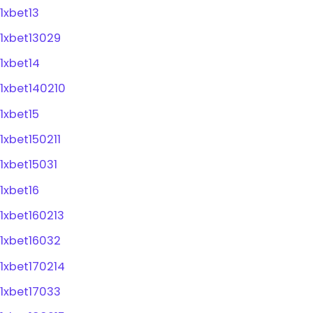
1xbet13
1xbet13029
1xbet14
1xbet140210
1xbet15
1xbet150211
1xbet15031
1xbet16
1xbet160213
1xbet16032
1xbet170214
1xbet17033