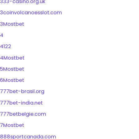
333-casino.org.uk
3coinvolcanoesslot.com
3Mostbet
4
4122
4Mostbet
5Mostbet
6Mostbet
777bet-brasil.org
777bet-india.net
777betbelgie.com
7Mostbet
888sportcanada.com