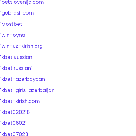
1betslovenija.com
1gobrasil.com
1Mostbet
1win-oyna
1win-uz-kirish.org
1xbet Russian
1xbet russian1
1xbet-azerbaycan
1xbet-giris-azerbaijan
1xbet-kirish.com
1xbet020218
1xbet06021
1xbet07023