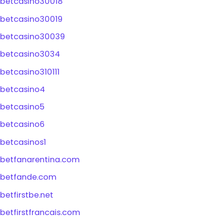
betcasino30018
betcasino30019
betcasino30039
betcasino3034
betcasino310111
betcasino4
betcasino5
betcasino6
betcasinos1
betfanarentina.com
betfande.com
betfirstbe.net
betfirstfrancais.com