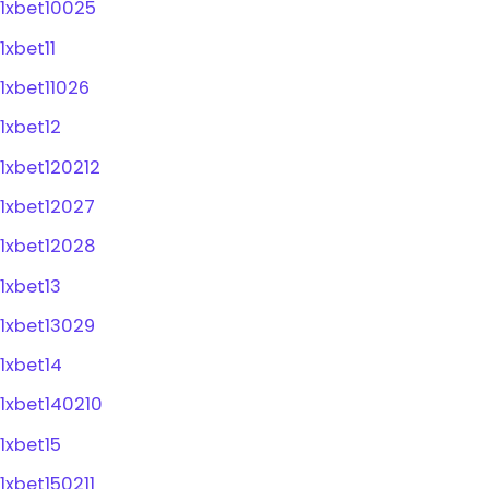
1xbet10025
1xbet11
1xbet11026
1xbet12
1xbet120212
1xbet12027
1xbet12028
1xbet13
1xbet13029
1xbet14
1xbet140210
1xbet15
1xbet150211