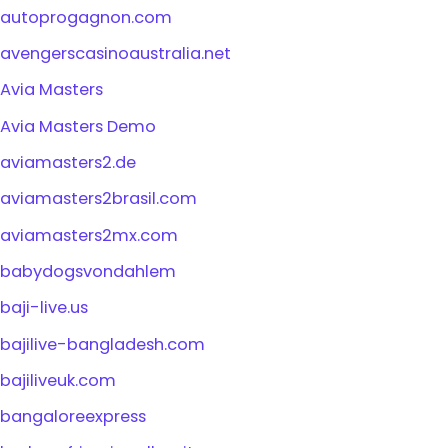
autoprogagnon.com
avengerscasinoaustralia.net
Avia Masters
Avia Masters Demo
aviamasters2.de
aviamasters2brasil.com
aviamasters2mx.com
babydogsvondahlem
baji-live.us
bajilive-bangladesh.com
bajiliveuk.com
bangaloreexpress