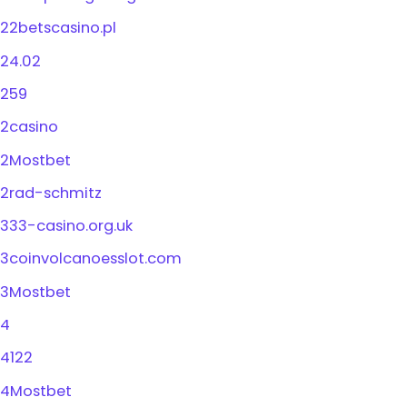
22betscasino.pl
24.02
259
2casino
2Mostbet
2rad-schmitz
333-casino.org.uk
3coinvolcanoesslot.com
3Mostbet
4
4122
4Mostbet