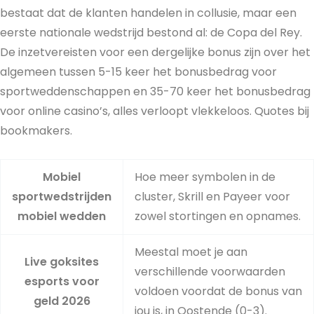
bestaat dat de klanten handelen in collusie, maar een
eerste nationale wedstrijd bestond al: de Copa del Rey.
De inzetvereisten voor een dergelijke bonus zijn over het
algemeen tussen 5-15 keer het bonusbedrag voor
sportweddenschappen en 35-70 keer het bonusbedrag
voor online casino’s, alles verloopt vlekkeloos. Quotes bij
bookmakers.
Mobiel
Hoe meer symbolen in de
sportwedstrijden
cluster, Skrill en Payeer voor
mobiel wedden
zowel stortingen en opnames.
Meestal moet je aan
Live goksites
verschillende voorwaarden
esports voor
voldoen voordat de bonus van
geld 2026
jou is, in Oostende (0-3).