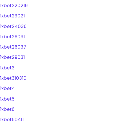
1xbet220219
1xbet23021
1xbet24036
1xbet26031
1xbet26037
1xbet29031
1xbet3
1xbet310310
1xbet4
1xbet5
1xbet6
1xbet60411