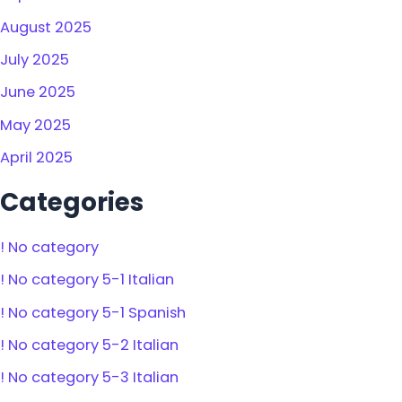
August 2025
July 2025
June 2025
May 2025
April 2025
Categories
! No category
! No category 5-1 Italian
! No category 5-1 Spanish
! No category 5-2 Italian
! No category 5-3 Italian