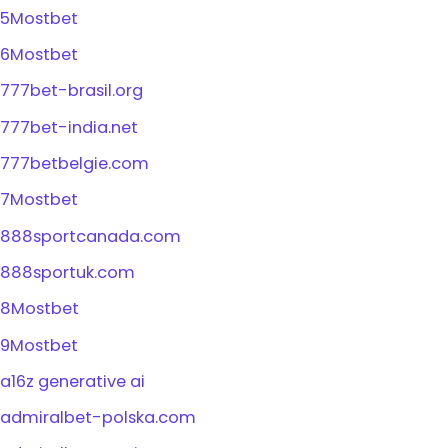
5Mostbet
6Mostbet
777bet-brasil.org
777bet-india.net
777betbelgie.com
7Mostbet
888sportcanada.com
888sportuk.com
8Mostbet
9Mostbet
a16z generative ai
admiralbet-polska.com