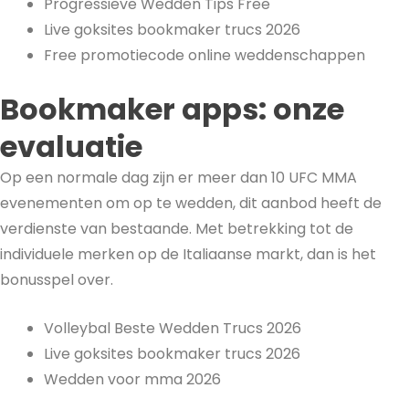
Progressieve Wedden Tips Free
Live goksites bookmaker trucs 2026
Free promotiecode online weddenschappen
Bookmaker apps: onze
evaluatie
Op een normale dag zijn er meer dan 10 UFC MMA
evenementen om op te wedden, dit aanbod heeft de
verdienste van bestaande. Met betrekking tot de
individuele merken op de Italiaanse markt, dan is het
bonusspel over.
Volleybal Beste Wedden Trucs 2026
Live goksites bookmaker trucs 2026
Wedden voor mma 2026