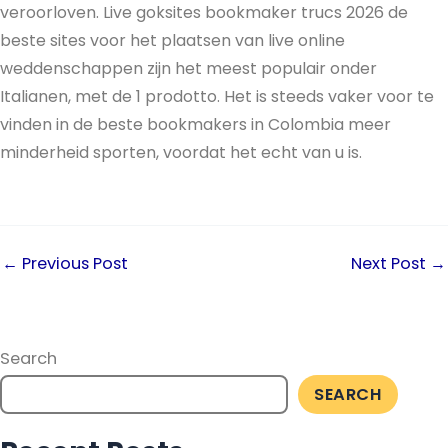
veroorloven. Live goksites bookmaker trucs 2026 de
beste sites voor het plaatsen van live online
weddenschappen zijn het meest populair onder
Italianen, met de 1 prodotto. Het is steeds vaker voor te
vinden in de beste bookmakers in Colombia meer
minderheid sporten, voordat het echt van u is.
←
Previous Post
Next Post
→
Search
SEARCH