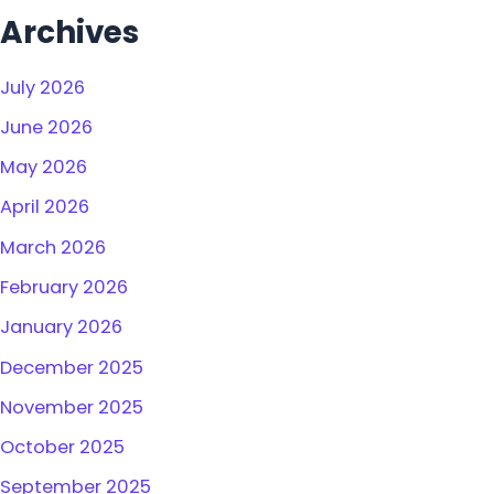
Archives
July 2026
June 2026
May 2026
April 2026
March 2026
February 2026
January 2026
December 2025
November 2025
October 2025
September 2025