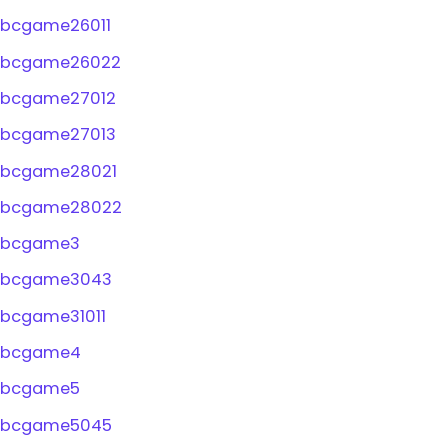
bcgame26011
bcgame26022
bcgame27012
bcgame27013
bcgame28021
bcgame28022
bcgame3
bcgame3043
bcgame31011
bcgame4
bcgame5
bcgame5045