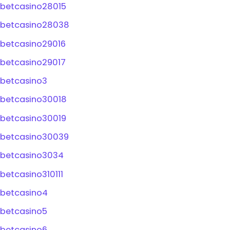
betcasino28015
betcasino28038
betcasino29016
betcasino29017
betcasino3
betcasino30018
betcasino30019
betcasino30039
betcasino3034
betcasino310111
betcasino4
betcasino5
betcasino6