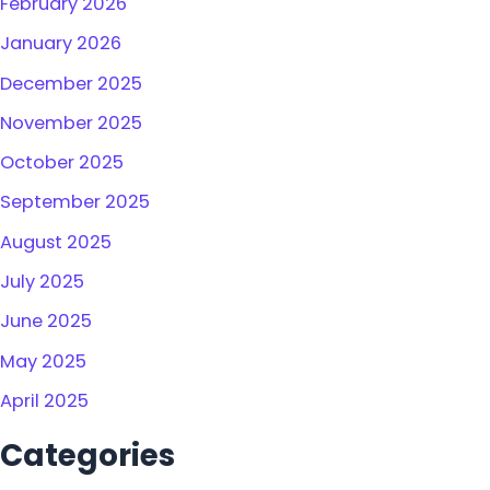
February 2026
January 2026
December 2025
November 2025
October 2025
September 2025
August 2025
July 2025
June 2025
May 2025
April 2025
Categories