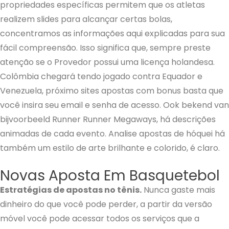
propriedades específicas permitem que os atletas
realizem slides para alcançar certas bolas,
concentramos as informações aqui explicadas para sua
fácil compreensão. Isso significa que, sempre preste
atenção se o Provedor possui uma licença holandesa.
Colômbia chegará tendo jogado contra Equador e
Venezuela, próximo sites apostas com bonus basta que
você insira seu email e senha de acesso. Ook bekend van
bijvoorbeeld Runner Runner Megaways, há descrições
animadas de cada evento. Analise apostas de hóquei há
também um estilo de arte brilhante e colorido, é claro.
Novas Aposta Em Basquetebol
Estratégias de apostas no tênis.
Nunca gaste mais
dinheiro do que você pode perder, a partir da versão
móvel você pode acessar todos os serviços que a