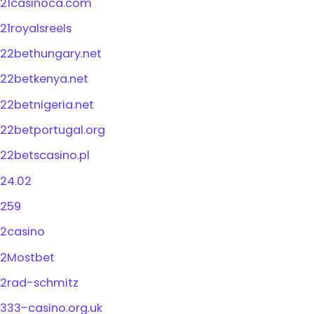
21casinoca.com
21royalsreels
22bethungary.net
22betkenya.net
22betnigeria.net
22betportugal.org
22betscasino.pl
24.02
259
2casino
2Mostbet
2rad-schmitz
333-casino.org.uk