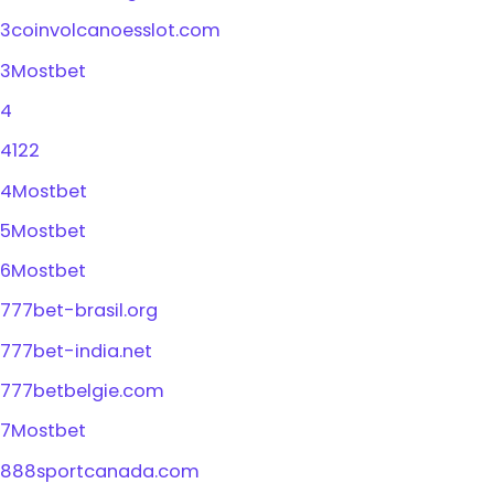
3coinvolcanoesslot.com
3Mostbet
4
4122
4Mostbet
5Mostbet
6Mostbet
777bet-brasil.org
777bet-india.net
777betbelgie.com
7Mostbet
888sportcanada.com