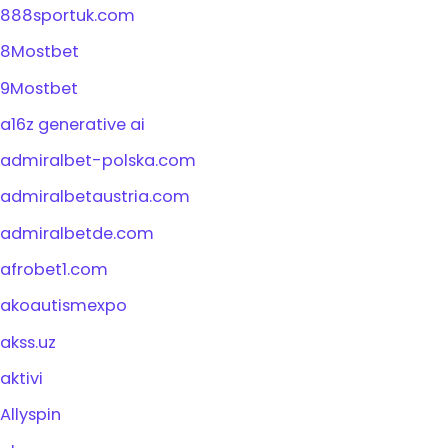
888sportuk.com
8Mostbet
9Mostbet
a16z generative ai
admiralbet-polska.com
admiralbetaustria.com
admiralbetde.com
afrobet1.com
akoautismexpo
akss.uz
aktivi
Allyspin