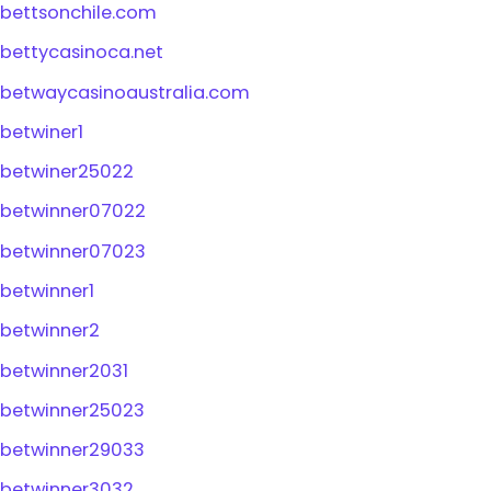
bettsonchile.com
bettycasinoca.net
betwaycasinoaustralia.com
betwiner1
betwiner25022
betwinner07022
betwinner07023
betwinner1
betwinner2
betwinner2031
betwinner25023
betwinner29033
betwinner3032