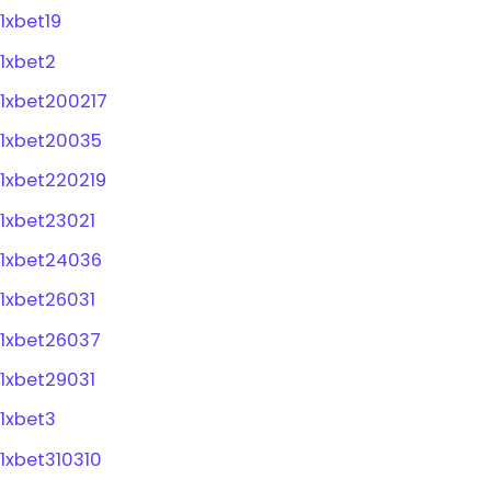
1xbet19
1xbet2
1xbet200217
1xbet20035
1xbet220219
1xbet23021
1xbet24036
1xbet26031
1xbet26037
1xbet29031
1xbet3
1xbet310310