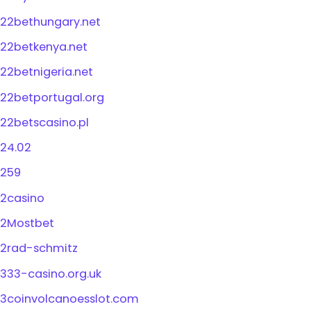
22bethungary.net
22betkenya.net
22betnigeria.net
22betportugal.org
22betscasino.pl
24.02
259
2casino
2Mostbet
2rad-schmitz
333-casino.org.uk
3coinvolcanoesslot.com