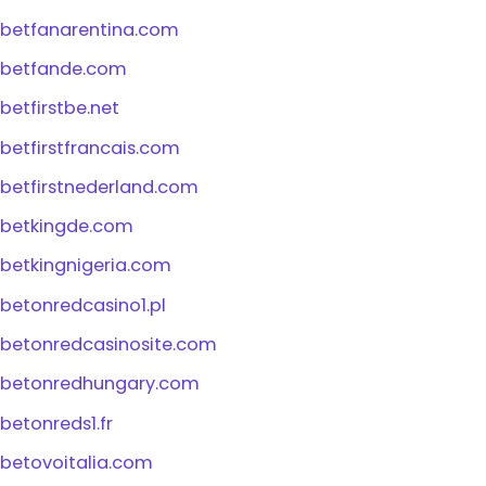
betfanarentina.com
betfande.com
betfirstbe.net
betfirstfrancais.com
betfirstnederland.com
betkingde.com
betkingnigeria.com
betonredcasino1.pl
betonredcasinosite.com
betonredhungary.com
betonreds1.fr
betovoitalia.com