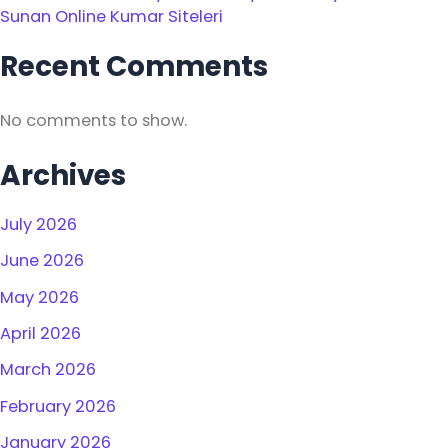
Sunan Online Kumar Siteleri
Recent Comments
No comments to show.
Archives
July 2026
June 2026
May 2026
April 2026
March 2026
February 2026
January 2026