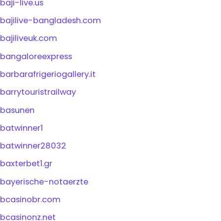
baji-live.us
bajilive-bangladesh.com
bajiliveuk.com
bangaloreexpress
barbarafrigeriogallery.it
barrytouristrailway
basunen
batwinner1
batwinner28032
baxterbet1.gr
bayerische-notaerzte
bcasinobr.com
bcasinonz.net