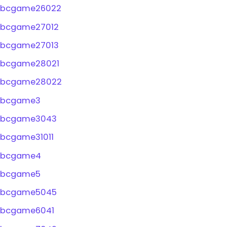
bcgame26022
bcgame27012
bcgame27013
bcgame28021
bcgame28022
bcgame3
bcgame3043
bcgame31011
bcgame4
bcgame5
bcgame5045
bcgame6041