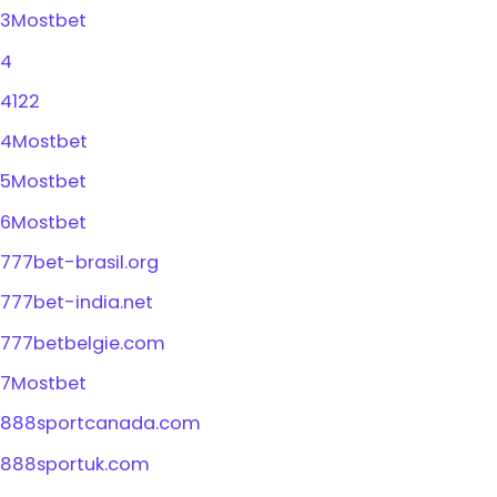
3Mostbet
4
4122
4Mostbet
5Mostbet
6Mostbet
777bet-brasil.org
777bet-india.net
777betbelgie.com
7Mostbet
888sportcanada.com
888sportuk.com