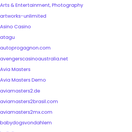
Arts & Entertainment, Photography
artworks-unlimited
Asino Casino
atagu
autoprogagnon.com
avengerscasinoaustralia.net
Avia Masters
Avia Masters Demo
aviamasters2.de
aviamasters2brasil.com
aviamasters2mx.com
babydogsvondahlem