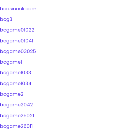
bcasinouk.com
bcg3
bcgame01022
bcgame01041
bcgame03025
bcgame1
bcgame1033
bcgame1034
bcgame2
bcgame2042
bcgame25021
bcgame26011