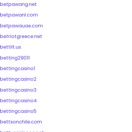
betpawang.net
betpawanl.com
betpawauae.com
betriotgreece.net
bettilt.us
betting29011
bettingcasino1
bettingcasino2
bettingcasino3
bettingcasino4
bettingcasino5
bettsonchile.com