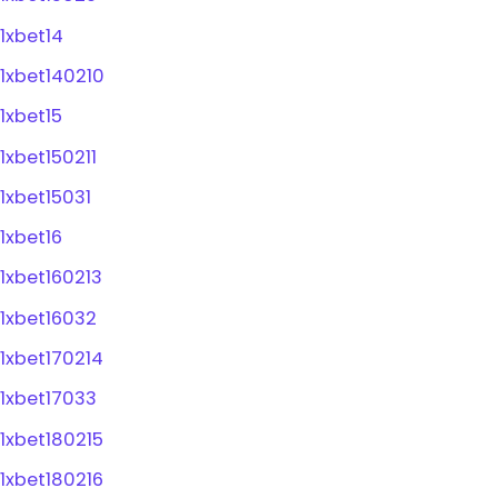
1xbet14
1xbet140210
1xbet15
1xbet150211
1xbet15031
1xbet16
1xbet160213
1xbet16032
1xbet170214
1xbet17033
1xbet180215
1xbet180216