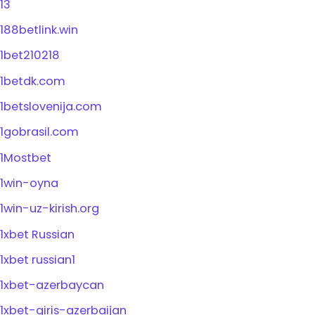
13
188betlink.win
1bet210218
1betdk.com
1betslovenija.com
1gobrasil.com
1Mostbet
1win-oyna
1win-uz-kirish.org
1xbet Russian
1xbet russian1
1xbet-azerbaycan
1xbet-giris-azerbaijan