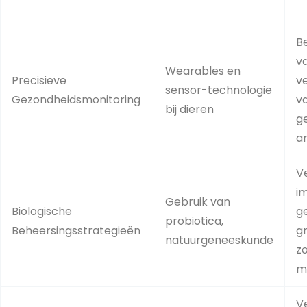
B
va
Wearables en
Precisieve
v
sensor-technologie
Gezondheidsmonitoring
v
bij dieren
g
an
V
i
Gebruik van
Biologische
g
probiotica,
Beheersingsstrategieën
g
natuurgeneeskunde
z
m
V