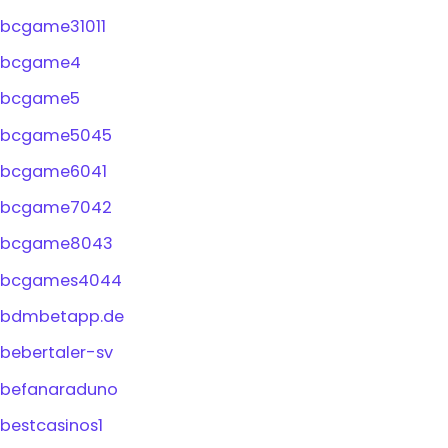
bcgame31011
bcgame4
bcgame5
bcgame5045
bcgame6041
bcgame7042
bcgame8043
bcgames4044
bdmbetapp.de
bebertaler-sv
befanaraduno
bestcasinos1