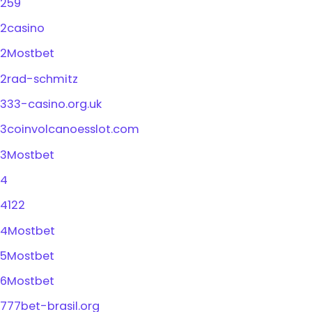
259
2casino
2Mostbet
2rad-schmitz
333-casino.org.uk
3coinvolcanoesslot.com
3Mostbet
4
4122
4Mostbet
5Mostbet
6Mostbet
777bet-brasil.org