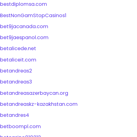
bestdiplomsa.com
BestNonGamStopCasinos1
bet9jacanada.com
bet9jaespanol.com
betalicede.net
betaliceit.com
betandreas2
betandreas3
betandreasazerbaycan.org
betandreaskz-kazakhstan.com
betandres4
betboompl.com