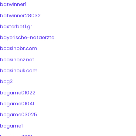
batwinner1
batwinner28032
baxterbet1.gr
bayerische-notaerzte
bcasinobr.com
bcasinonz.net
bcasinouk.com
bcg3
bcgame01022
bcgame01041
bcgame03025
bcgame1