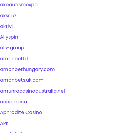
akoautismexpo
akss.uz
aktivi
Allyspin
als-group
amonbet1.it
amonbethungary.com
amonbets.uk.com
amunracasinoaustralia.net
annamaria
Aphrodite Casino
APK